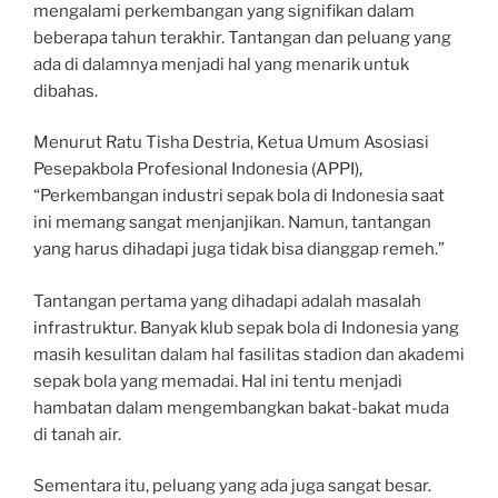
mengalami perkembangan yang signifikan dalam
beberapa tahun terakhir. Tantangan dan peluang yang
ada di dalamnya menjadi hal yang menarik untuk
dibahas.
Menurut Ratu Tisha Destria, Ketua Umum Asosiasi
Pesepakbola Profesional Indonesia (APPI),
“Perkembangan industri sepak bola di Indonesia saat
ini memang sangat menjanjikan. Namun, tantangan
yang harus dihadapi juga tidak bisa dianggap remeh.”
Tantangan pertama yang dihadapi adalah masalah
infrastruktur. Banyak klub sepak bola di Indonesia yang
masih kesulitan dalam hal fasilitas stadion dan akademi
sepak bola yang memadai. Hal ini tentu menjadi
hambatan dalam mengembangkan bakat-bakat muda
di tanah air.
Sementara itu, peluang yang ada juga sangat besar.