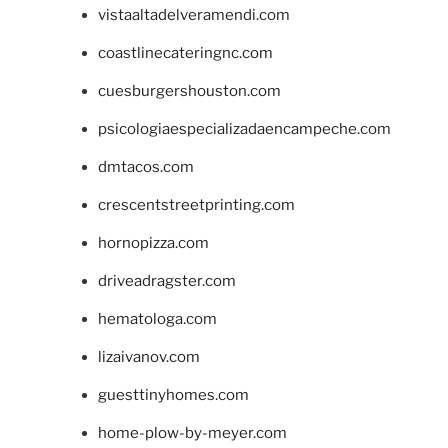
vistaaltadelveramendi.com
coastlinecateringnc.com
cuesburgershouston.com
psicologiaespecializadaencampeche.com
dmtacos.com
crescentstreetprinting.com
hornopizza.com
driveadragster.com
hematologa.com
lizaivanov.com
guesttinyhomes.com
home-plow-by-meyer.com