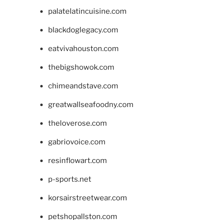
palatelatincuisine.com
blackdoglegacy.com
eatvivahouston.com
thebigshowok.com
chimeandstave.com
greatwallseafoodny.com
theloverose.com
gabriovoice.com
resinflowart.com
p-sports.net
korsairstreetwear.com
petshopallston.com