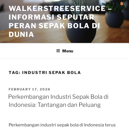
Skip
WALKERSTREESERVICE –
to
INFORMASI SEPUTAR
content
PERAN SEPAK BOLA DI
DUNIA
Menu
TAG:
INDUSTRI SEPAK BOLA
POSTED
FEBRUARY 17, 2026
ON
Perkembangan Industri Sepak Bola di
Indonesia: Tantangan dan Peluang
Perkembangan industri sepak bola di Indonesia terus