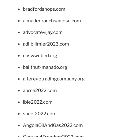
bradfordshops.com
almadenranchsanjose.com
advocatevijay.com
adlibilimler2023.com
naswwebed.org
balithut-manado.org
alteregotradingcompany.org
aprce2022.com
ibie2022.com
sbcc-2022.com
AngolaOilAndGas2022.com
Convoy4Freedom2022.com