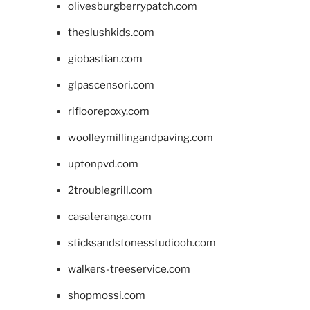
olivesburgberrypatch.com
theslushkids.com
giobastian.com
glpascensori.com
rifloorepoxy.com
woolleymillingandpaving.com
uptonpvd.com
2troublegrill.com
casateranga.com
sticksandstonesstudiooh.com
walkers-treeservice.com
shopmossi.com