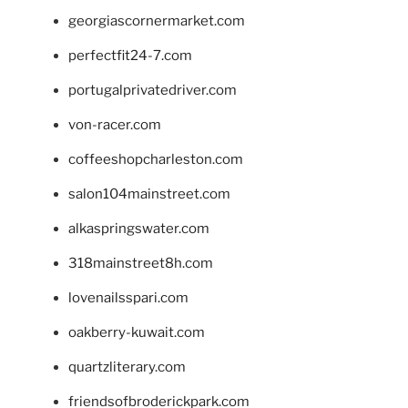
georgiascornermarket.com
perfectfit24-7.com
portugalprivatedriver.com
von-racer.com
coffeeshopcharleston.com
salon104mainstreet.com
alkaspringswater.com
318mainstreet8h.com
lovenailsspari.com
oakberry-kuwait.com
quartzliterary.com
friendsofbroderickpark.com