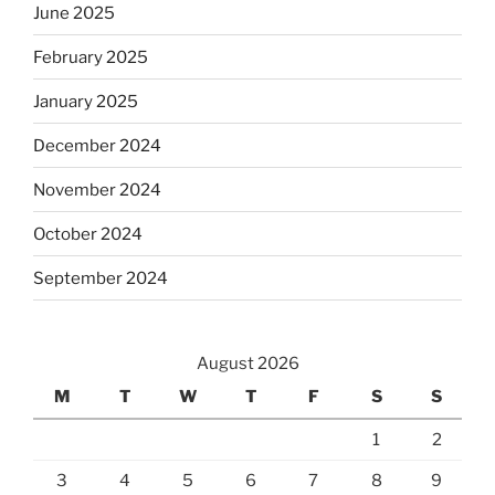
June 2025
February 2025
January 2025
December 2024
November 2024
October 2024
September 2024
August 2026
M
T
W
T
F
S
S
1
2
3
4
5
6
7
8
9