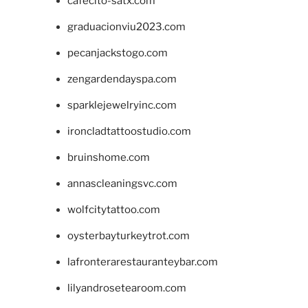
cafecito-satx.com
graduacionviu2023.com
pecanjackstogo.com
zengardendayspa.com
sparklejewelryinc.com
ironcladtattoostudio.com
bruinshome.com
annascleaningsvc.com
wolfcitytattoo.com
oysterbayturkeytrot.com
lafronterarestauranteybar.com
lilyandrosetearoom.com