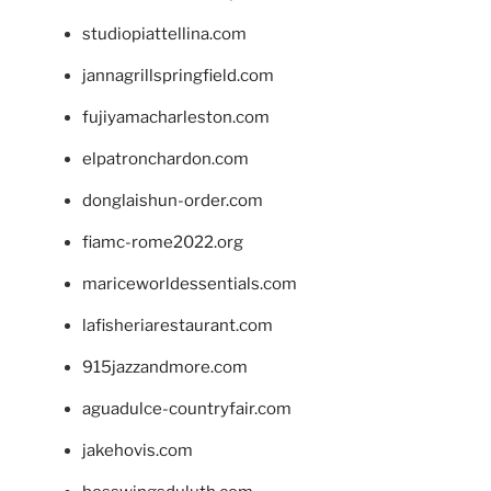
studiopiattellina.com
jannagrillspringfield.com
fujiyamacharleston.com
elpatronchardon.com
donglaishun-order.com
fiamc-rome2022.org
mariceworldessentials.com
lafisheriarestaurant.com
915jazzandmore.com
aguadulce-countryfair.com
jakehovis.com