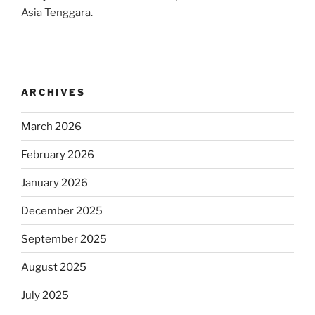
Asia Tenggara.
ARCHIVES
March 2026
February 2026
January 2026
December 2025
September 2025
August 2025
July 2025