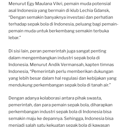
Menurut Egy Maulana Vikri, pemain muda potensial
asal Indonesia yang bermain di klub Lechia Gdansk,
“Dengan semakin banyaknya investasi dan perhatian
terhadap sepak bola di Indonesia, peluang bagi pemain-
pemain muda untuk berkembang semakin terbuka
lebar.”
Di sisi lain, peran pemerintah juga sangat penting
dalam mengembangkan industri sepak bola di
Indonesia. Menurut Andik Vermansah, kapten timnas
Indonesia, “Pemerintah perlu memberikan dukungan
yang lebih besar dalam hal regulasi dan kebijakan yang
mendukung perkembangan sepak bola di tanah air.”
Dengan adanya kolaborasi antara pihak swasta,
pemerintah, dan para pemain sepak bola, diharapkan
perkembangan industri sepak bola di Indonesia bisa
semakin maju ke depannya. Sehingga, Indonesia bisa
menjadi salah satu kekuatan sepak bola di kawasan