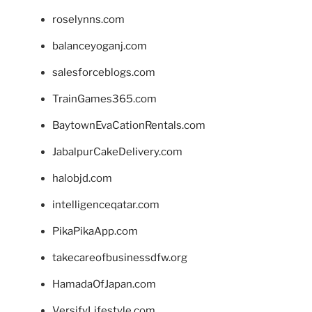
roselynns.com
balanceyoganj.com
salesforceblogs.com
TrainGames365.com
BaytownEvaCationRentals.com
JabalpurCakeDelivery.com
halobjd.com
intelligenceqatar.com
PikaPikaApp.com
takecareofbusinessdfw.org
HamadaOfJapan.com
VersifyLifestyle.com