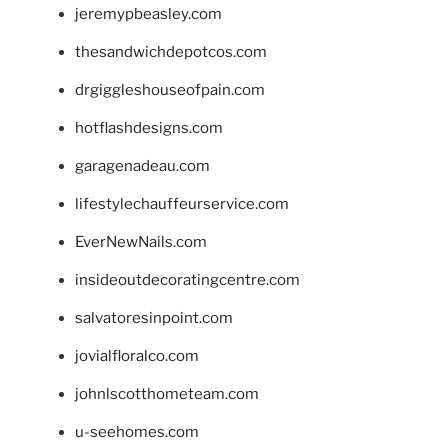
jeremypbeasley.com
thesandwichdepotcos.com
drgiggleshouseofpain.com
hotflashdesigns.com
garagenadeau.com
lifestylechauffeurservice.com
EverNewNails.com
insideoutdecoratingcentre.com
salvatoresinpoint.com
jovialfloralco.com
johnlscotthometeam.com
u-seehomes.com