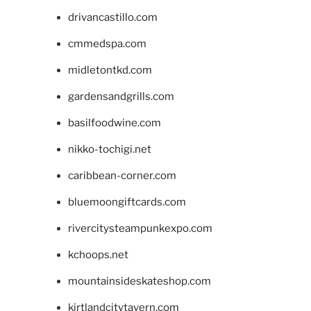
drivancastillo.com
cmmedspa.com
midletontkd.com
gardensandgrills.com
basilfoodwine.com
nikko-tochigi.net
caribbean-corner.com
bluemoongiftcards.com
rivercitysteampunkexpo.com
kchoops.net
mountainsideskateshop.com
kirtlandcitytavern.com