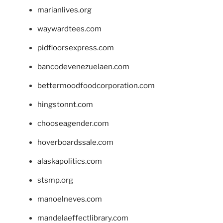
marianlives.org
waywardtees.com
pidfloorsexpress.com
bancodevenezuelaen.com
bettermoodfoodcorporation.com
hingstonnt.com
chooseagender.com
hoverboardssale.com
alaskapolitics.com
stsmp.org
manoelneves.com
mandelaeffectlibrary.com