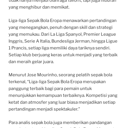
tidak hanya menjadi olahraga favorit, tapi juga hiburan
yang menghibur dan memikat.
Liga-liga Sepak Bola Eropa menawarkan pertandingan
yang menegangkan, penuh dengan skill dan strategi
yang memukau. Dari La Liga Spanyol, Premier League
Inggris, Serie A Italia, Bundesliga Jerman, hingga Ligue
1 Prancis, setiap liga memiliki daya tariknya sendiri.
Setiap klub berjuang keras untuk menjadi yang terbaik
dan meraih gelar juara.
Menurut Jose Mourinho, seorang pelatih sepak bola
terkenal, “Liga-liga Sepak Bola Eropa merupakan
panggung terbaik bagi para pemain untuk
menunjukkan kemampuan terbaiknya. Kompetisi yang
ketat dan atmosfer yang luar biasa menjadikan setiap
pertandingan menjadi spektakuler.”
Para analis sepak bola juga memberikan pandangan