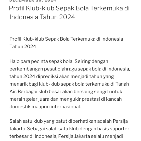
DECEMBER 30, 2024
ON
Profil Klub-klub Sepak Bola Terkemuka di
Indonesia Tahun 2024
Profil Klub-klub Sepak Bola Terkemuka di Indonesia
Tahun 2024
Halo para pecinta sepak bola! Seiring dengan
perkembangan pesat olahraga sepak bola di Indonesia,
tahun 2024 diprediksi akan menjadi tahun yang
menarik bagi klub-klub sepak bola terkemuka di Tanah
Air. Berbagai klub besar akan bersaing sengit untuk
meraih gelar juara dan mengukir prestasi di kancah
domestik maupun internasional.
Salah satu klub yang patut diperhatikan adalah Persija
Jakarta. Sebagai salah satu klub dengan basis suporter
terbesar di Indonesia, Persija Jakarta selalu menjadi