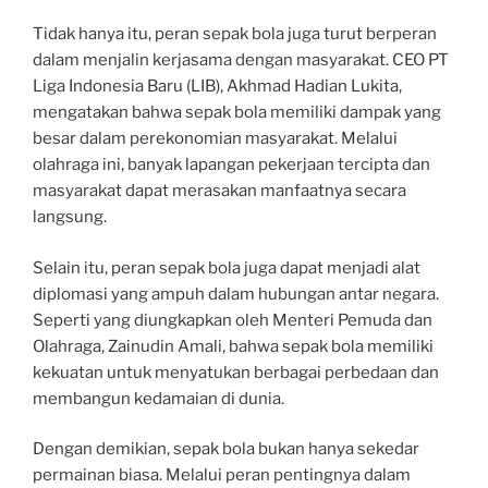
Tidak hanya itu, peran sepak bola juga turut berperan
dalam menjalin kerjasama dengan masyarakat. CEO PT
Liga Indonesia Baru (LIB), Akhmad Hadian Lukita,
mengatakan bahwa sepak bola memiliki dampak yang
besar dalam perekonomian masyarakat. Melalui
olahraga ini, banyak lapangan pekerjaan tercipta dan
masyarakat dapat merasakan manfaatnya secara
langsung.
Selain itu, peran sepak bola juga dapat menjadi alat
diplomasi yang ampuh dalam hubungan antar negara.
Seperti yang diungkapkan oleh Menteri Pemuda dan
Olahraga, Zainudin Amali, bahwa sepak bola memiliki
kekuatan untuk menyatukan berbagai perbedaan dan
membangun kedamaian di dunia.
Dengan demikian, sepak bola bukan hanya sekedar
permainan biasa. Melalui peran pentingnya dalam