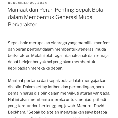
POSTED
DECEMBER 29, 2024
ON
Manfaat dan Peran Penting Sepak Bola
dalam Membentuk Generasi Muda
Berkarakter
Sepak bola merupakan olahraga yang memiliki manfaat
dan peran penting dalam membentuk generasi muda
berkarakter. Melalui olahraga ini, anak-anak dan remaja
dapat belajar banyak hal yang akan membentuk
kepribadian mereka ke depan.
Manfaat pertama dari sepak bola adalah mengajarkan
disiplin. Dalam setiap latihan dan pertandingan, para
pemain harus disiplin dalam mengikuti aturan yang ada.
Hal ini akan membantu mereka untuk menjadi pribadi
yang teratur dan bertanggung jawab. Menurut David
Beckham, “Sepak bola telah mengajarkan saya betapa