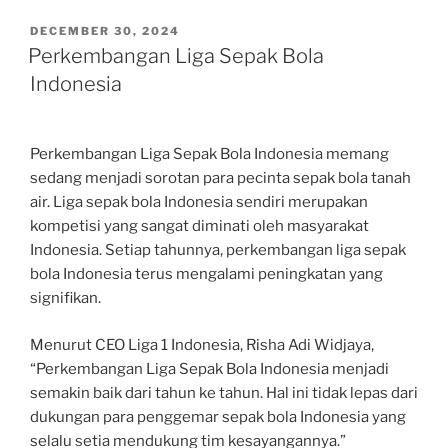
POSTED
DECEMBER 30, 2024
ON
Perkembangan Liga Sepak Bola
Indonesia
Perkembangan Liga Sepak Bola Indonesia memang
sedang menjadi sorotan para pecinta sepak bola tanah
air. Liga sepak bola Indonesia sendiri merupakan
kompetisi yang sangat diminati oleh masyarakat
Indonesia. Setiap tahunnya, perkembangan liga sepak
bola Indonesia terus mengalami peningkatan yang
signifikan.
Menurut CEO Liga 1 Indonesia, Risha Adi Widjaya,
“Perkembangan Liga Sepak Bola Indonesia menjadi
semakin baik dari tahun ke tahun. Hal ini tidak lepas dari
dukungan para penggemar sepak bola Indonesia yang
selalu setia mendukung tim kesayangannya.”