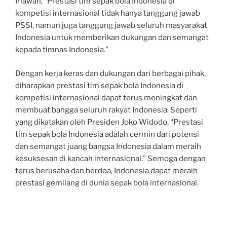
Iriawan, “Prestasi tim sepak bola Indonesia di
kompetisi internasional tidak hanya tanggung jawab
PSSI, namun juga tanggung jawab seluruh masyarakat
Indonesia untuk memberikan dukungan dan semangat
kepada timnas Indonesia.”
Dengan kerja keras dan dukungan dari berbagai pihak,
diharapkan prestasi tim sepak bola Indonesia di
kompetisi internasional dapat terus meningkat dan
membuat bangga seluruh rakyat Indonesia. Seperti
yang dikatakan oleh Presiden Joko Widodo, “Prestasi
tim sepak bola Indonesia adalah cermin dari potensi
dan semangat juang bangsa Indonesia dalam meraih
kesuksesan di kancah internasional.” Semoga dengan
terus berusaha dan berdoa, Indonesia dapat meraih
prestasi gemilang di dunia sepak bola internasional.