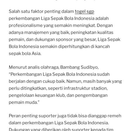
Salah satu faktor penting dalam
togel sgp
perkembangan Liga Sepak Bola Indonesia adalah
profesionalisme yang semakin meningkat. Dengan
adanya manajemen yang baik, peningkatan kualitas
pemain, dan dukungan sponsor yang besar, Liga Sepak
Bola Indonesia semakin diperhitungkan di kancah
sepak bola Asia.
Menurut analis olahraga, Bambang Sudibyo,
“Perkembangan Liga Sepak Bola Indonesia sudah
berjalan dengan cukup baik. Namun, masih banyak yang
perlu ditingkatkan, seperti infrastruktur stadion,
pengelolaan keuangan klub, dan pengembangan
pemain muda.”
Peran penting suporter juga tidak bisa dianggap remeh
dalam perkembangan Liga Sepak Bola Indonesia.
Dukungan yang diberikan oleh suporter kepada tim