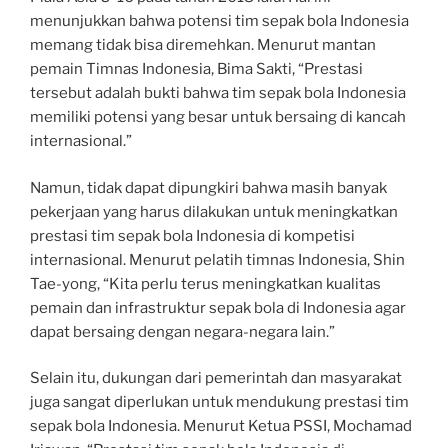
menunjukkan bahwa potensi tim sepak bola Indonesia
memang tidak bisa diremehkan. Menurut mantan
pemain Timnas Indonesia, Bima Sakti, “Prestasi
tersebut adalah bukti bahwa tim sepak bola Indonesia
memiliki potensi yang besar untuk bersaing di kancah
internasional.”
Namun, tidak dapat dipungkiri bahwa masih banyak
pekerjaan yang harus dilakukan untuk meningkatkan
prestasi tim sepak bola Indonesia di kompetisi
internasional. Menurut pelatih timnas Indonesia, Shin
Tae-yong, “Kita perlu terus meningkatkan kualitas
pemain dan infrastruktur sepak bola di Indonesia agar
dapat bersaing dengan negara-negara lain.”
Selain itu, dukungan dari pemerintah dan masyarakat
juga sangat diperlukan untuk mendukung prestasi tim
sepak bola Indonesia. Menurut Ketua PSSI, Mochamad