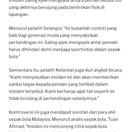
insiden saling ejek-mengejek antara pemain kedua tim
yang akhirnya berujung pada bentrokan fisik di
lapangan.
Menurut pelatih Selangor, “Ini bukanlah contoh yang
baik bagi generasi muda yang menyaksikan
pertandingan ini. Saling ejek-mengejek antar pemain
harus dihindari demi menjaga sportivitas dalam sepak
bola.”
Sementara itu, pelatih Kelantan juga ikut angkat bicara,
“Kami menyesalkan insiden ini dan akan memberikan
sanksi tegas kepada pemain yang terlibat dalam
insiden tersebut. Kami berharap agar hal seperti ini
tidak terulang di pertandingan selanjutnya.”
Kontroversi ini juga mendapat sorotan dari para ahli
sepak bola Malaysia. Menurut analis sepak bola, Tuan
Ahmad, “Insiden ini mencoreng citra sepak bola