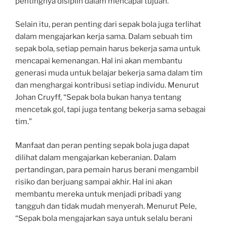
pentingnya disiplin dalam mencapai tujuan.”
Selain itu, peran penting dari sepak bola juga terlihat
dalam mengajarkan kerja sama. Dalam sebuah tim
sepak bola, setiap pemain harus bekerja sama untuk
mencapai kemenangan. Hal ini akan membantu
generasi muda untuk belajar bekerja sama dalam tim
dan menghargai kontribusi setiap individu. Menurut
Johan Cruyff, “Sepak bola bukan hanya tentang
mencetak gol, tapi juga tentang bekerja sama sebagai
tim.”
Manfaat dan peran penting sepak bola juga dapat
dilihat dalam mengajarkan keberanian. Dalam
pertandingan, para pemain harus berani mengambil
risiko dan berjuang sampai akhir. Hal ini akan
membantu mereka untuk menjadi pribadi yang
tangguh dan tidak mudah menyerah. Menurut Pele,
“Sepak bola mengajarkan saya untuk selalu berani