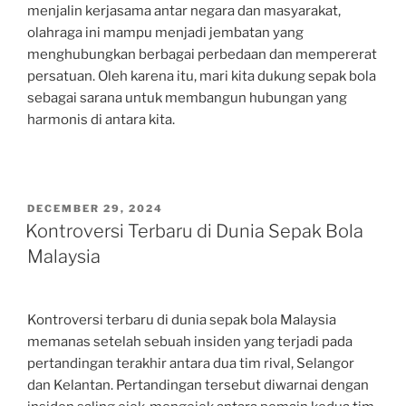
menjalin kerjasama antar negara dan masyarakat,
olahraga ini mampu menjadi jembatan yang
menghubungkan berbagai perbedaan dan mempererat
persatuan. Oleh karena itu, mari kita dukung sepak bola
sebagai sarana untuk membangun hubungan yang
harmonis di antara kita.
POSTED
DECEMBER 29, 2024
ON
Kontroversi Terbaru di Dunia Sepak Bola
Malaysia
Kontroversi terbaru di dunia sepak bola Malaysia
memanas setelah sebuah insiden yang terjadi pada
pertandingan terakhir antara dua tim rival, Selangor
dan Kelantan. Pertandingan tersebut diwarnai dengan