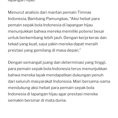
lapangan hijau.
Menurut analisis dari mantan pemain Timnas
Indonesia, Bambang Pamungkas, “Aksi hebat para
pemain sepak bola Indonesia di lapangan hijau
menunjukkan bahwa mereka memiliki potensi besar
untuk berkembang lebih jauh. Dengan kerja keras dan
tekad yang kuat, saya yakin mereka dapat meraih
prestasi yang gemilang di masa depan.”
Dengan semangat juang dan determinasi yang tinggi,
para pemain sepak bola Indonesia terus menunjukkan
bahwa mereka layak mendapatkan dukungan penuh
dari seluruh masyarakat Indonesia. Mari bersama-sama
mendukung aksi hebat para pemain sepak bola
Indonesia di lapangan hijau agar prestasi mereka
semakin bersinar di mata dunia.