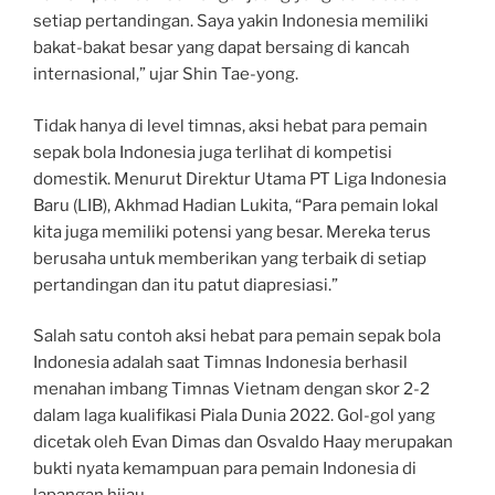
setiap pertandingan. Saya yakin Indonesia memiliki
bakat-bakat besar yang dapat bersaing di kancah
internasional,” ujar Shin Tae-yong.
Tidak hanya di level timnas, aksi hebat para pemain
sepak bola Indonesia juga terlihat di kompetisi
domestik. Menurut Direktur Utama PT Liga Indonesia
Baru (LIB), Akhmad Hadian Lukita, “Para pemain lokal
kita juga memiliki potensi yang besar. Mereka terus
berusaha untuk memberikan yang terbaik di setiap
pertandingan dan itu patut diapresiasi.”
Salah satu contoh aksi hebat para pemain sepak bola
Indonesia adalah saat Timnas Indonesia berhasil
menahan imbang Timnas Vietnam dengan skor 2-2
dalam laga kualifikasi Piala Dunia 2022. Gol-gol yang
dicetak oleh Evan Dimas dan Osvaldo Haay merupakan
bukti nyata kemampuan para pemain Indonesia di