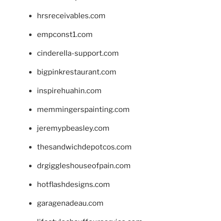
hrsreceivables.com
empconst1.com
cinderella-support.com
bigpinkrestaurant.com
inspirehuahin.com
memmingerspainting.com
jeremypbeasley.com
thesandwichdepotcos.com
drgiggleshouseofpain.com
hotflashdesigns.com
garagenadeau.com