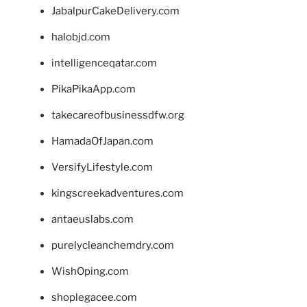
JabalpurCakeDelivery.com
halobjd.com
intelligenceqatar.com
PikaPikaApp.com
takecareofbusinessdfw.org
HamadaOfJapan.com
VersifyLifestyle.com
kingscreekadventures.com
antaeuslabs.com
purelycleanchemdry.com
WishOping.com
shoplegacee.com