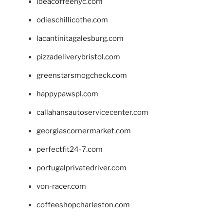
ideacoffeenyc.com
odieschillicothe.com
lacantinitagalesburg.com
pizzadeliverybristol.com
greenstarsmogcheck.com
happypawspl.com
callahansautoservicecenter.com
georgiascornermarket.com
perfectfit24-7.com
portugalprivatedriver.com
von-racer.com
coffeeshopcharleston.com