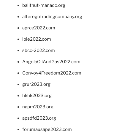
balithut-manado.org
alteregotradingcompany.org
aprce2022.com
ibie2022.com
sbcc-2022.com
AngolaOilAndGas2022.com
Convoy4Freedom2022.com
grur2023.org
hkhk2023.org
napm2023.org
apsdfd2023.org
forumausape2023.com