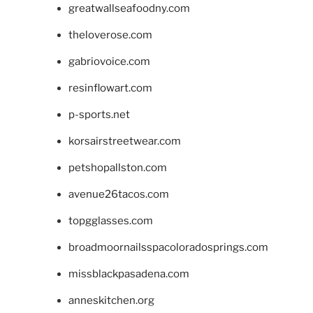
greatwallseafoodny.com
theloverose.com
gabriovoice.com
resinflowart.com
p-sports.net
korsairstreetwear.com
petshopallston.com
avenue26tacos.com
topgglasses.com
broadmoornailsspacoloradosprings.com
missblackpasadena.com
anneskitchen.org