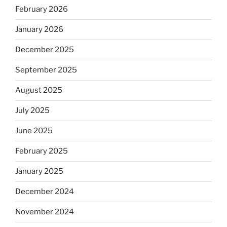
February 2026
January 2026
December 2025
September 2025
August 2025
July 2025
June 2025
February 2025
January 2025
December 2024
November 2024