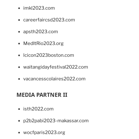
imkl2023.com
careerfaircsd2023.com
apsth2023.com
MedItRio2023.org
lcicon2023boston.com
waitangidayfestival2022.com
vacancesscolaires2022.com
MEDIA PARTNER II
isth2022.com
p2b2pabi2023-makassar.com
wocfparis2023.org