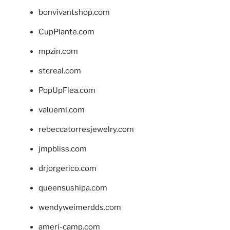
bonvivantshop.com
CupPlante.com
mpzin.com
stcreal.com
PopUpFlea.com
valueml.com
rebeccatorresjewelry.com
jmpbliss.com
drjorgerico.com
queensushipa.com
wendyweimerdds.com
ameri-camp.com