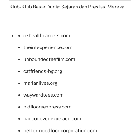
Klub-Klub Besar Dunia: Sejarah dan Prestasi Mereka
okhealthcareers.com
theintexperience.com
unboundedthefilm.com
catfriends-bg.org
marianlives.org
waywardtees.com
pidfloorsexpress.com
bancodevenezuelaen.com
bettermoodfoodcorporation.com