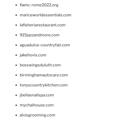
fiamc-rome2022.org
mariceworldessentials.com
lafisheriarestaurant.com
915jazzandmore.com
aguadulce-countryfair.com
jakehovis.com
bosswingsduluth.com
birminghamautocare.com
tonyscountrykitchen.com
jbellasnailspa.com
mychaihouse.com
alvisgrooming.com