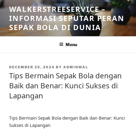
Skip
WALKERSTREESERVICE –
to
INFORMASI SEPUTAR PERAN
content
SEPAK BOLA DI DUNIA
Menu
POSTED
DECEMBER 25, 2024
BY
ADMINWAL
ON
Tips Bermain Sepak Bola dengan
Baik dan Benar: Kunci Sukses di
Lapangan
Tips Bermain Sepak Bola dengan Baik dan Benar: Kunci
Sukses di Lapangan