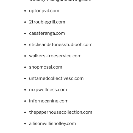
uptonpvd.com
2troublegrill.com
casateranga.com
sticksandstonesstudiooh.com
walkers-treeservice.com
shopmossi.com
untamedcollectivesd.com
mxpwellness.com
infernocanine.com
thepaperhousecollection.com
allisonwillisholley.com