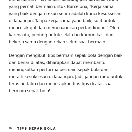
yang pernah bermain untuk Barcelona, “Kerja sama
yang baik dengan rekan setim adalah kunci kesuksesan
di lapangan. Tanpa kerja sama yang baik, sulit untuk
mencetak gol dan memenangkan pertandingan.” Oleh
karena itu, penting untuk selalu berkomunikasi dan
bekerja sama dengan rekan setim saat bermain.
Dengan mengikuti tips bermain sepak bola dengan baik
dan benar di atas, diharapkan dapat membantu
meningkatkan performa bermain sepak bola dan
meraih kesuksesan di lapangan. Jadi, jangan ragu untuk
terus berlatih dan menerapkan tips-tips di atas saat
bermain sepak bola!
CATEGORIES
TIPS SEPAK BOLA