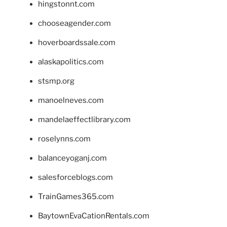
hingstonnt.com
chooseagender.com
hoverboardssale.com
alaskapolitics.com
stsmp.org
manoelneves.com
mandelaeffectlibrary.com
roselynns.com
balanceyoganj.com
salesforceblogs.com
TrainGames365.com
BaytownEvaCationRentals.com