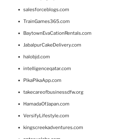
salesforceblogs.com
TrainGames365.com
BaytownEvaCationRentals.com
JabalpurCakeDelivery.com
halobjd.com
intelligenceqatar.com
PikaPikaApp.com
takecareofbusinessdfw.org
HamadaOfJapan.com
VersifyLifestyle.com
kingscreekadventures.com