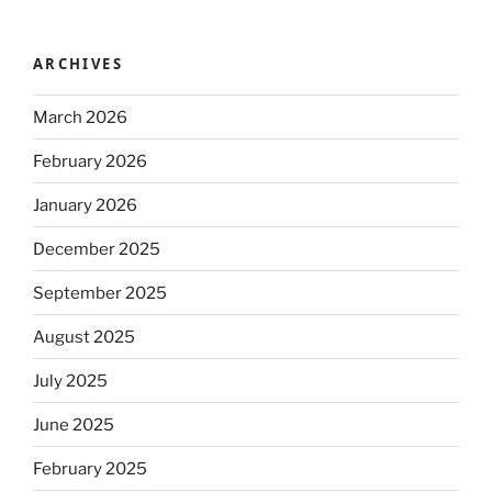
ARCHIVES
March 2026
February 2026
January 2026
December 2025
September 2025
August 2025
July 2025
June 2025
February 2025