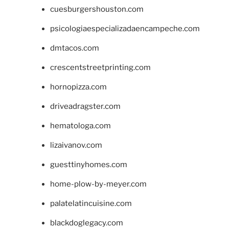
cuesburgershouston.com
psicologiaespecializadaencampeche.com
dmtacos.com
crescentstreetprinting.com
hornopizza.com
driveadragster.com
hematologa.com
lizaivanov.com
guesttinyhomes.com
home-plow-by-meyer.com
palatelatincuisine.com
blackdoglegacy.com