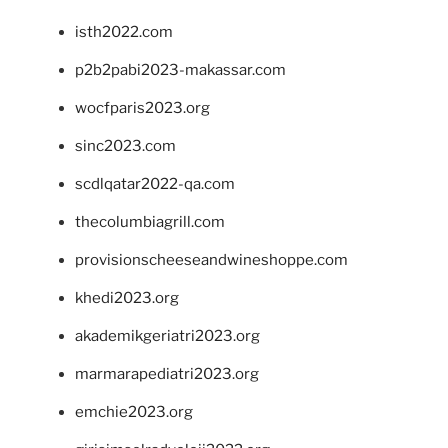
isth2022.com
p2b2pabi2023-makassar.com
wocfparis2023.org
sinc2023.com
scdlqatar2022-qa.com
thecolumbiagrill.com
provisionscheeseandwineshoppe.com
khedi2023.org
akademikgeriatri2023.org
marmarapediatri2023.org
emchie2023.org