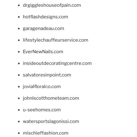
drgiggleshouseofpain.com
hotflashdesigns.com
garagenadeau.com
lifestylechauffeurservice.com
EverNewNails.com
insideoutdecoratingcentre.com
salvatoresinpoint.com
jovialfloralco.com
johnlscotthometeam.com
u-seehomes.com
watersportslagonissi.com
mischieffashion.com