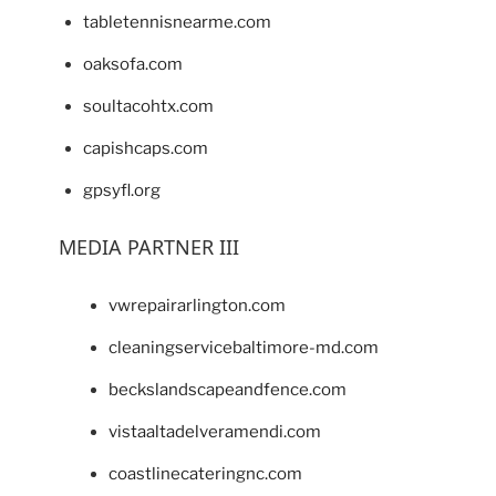
tabletennisnearme.com
oaksofa.com
soultacohtx.com
capishcaps.com
gpsyfl.org
MEDIA PARTNER III
vwrepairarlington.com
cleaningservicebaltimore-md.com
beckslandscapeandfence.com
vistaaltadelveramendi.com
coastlinecateringnc.com