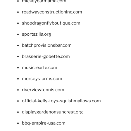
mickeybarmama.com
roadwayconstructioninc.com
shopdragonflyboutique.com
sportszilla.org
batchprovisionsbar.com
brasserie-gobette.com
musicrearte.com
morseysfarms.com
riverviewtennis.com
official-kelly-toys-squishmallows.com
displaygardenonsuncrest.org
bbq-empire-usa.com