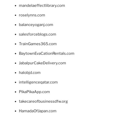
mandelaeffectlibrary.com
roselynns.com
balanceyoganj.com
salesforceblogs.com
TrainGames365.com
BaytownEvaCationRentals.com
JabalpurCakeDelivery.com
halobjd.com
intelligenceqatar.com
PikaPikaApp.com
takecareofbusinessdfw.org
HamadaOfJapan.com