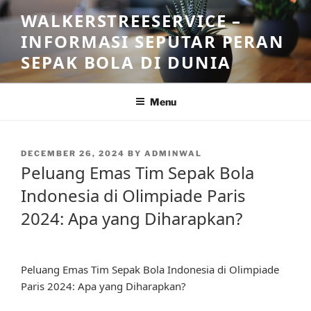
Skip
WALKERSTREESERVICE –
to
INFORMASI SEPUTAR PERAN
content
SEPAK BOLA DI DUNIA
Menu
POSTED
DECEMBER 26, 2024
BY
ADMINWAL
ON
Peluang Emas Tim Sepak Bola
Indonesia di Olimpiade Paris
2024: Apa yang Diharapkan?
Peluang Emas Tim Sepak Bola Indonesia di Olimpiade
Paris 2024: Apa yang Diharapkan?