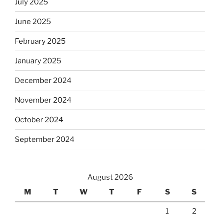
July 2025
June 2025
February 2025
January 2025
December 2024
November 2024
October 2024
September 2024
August 2026
M
T
W
T
F
S
S
1
2