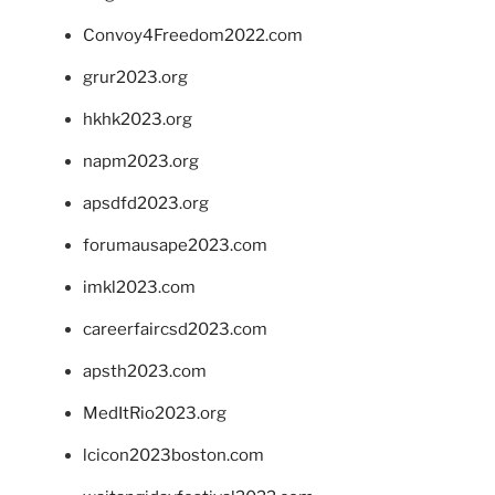
Convoy4Freedom2022.com
grur2023.org
hkhk2023.org
napm2023.org
apsdfd2023.org
forumausape2023.com
imkl2023.com
careerfaircsd2023.com
apsth2023.com
MedItRio2023.org
lcicon2023boston.com