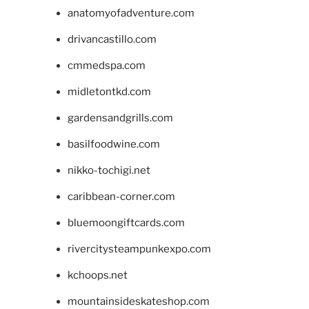
anatomyofadventure.com
drivancastillo.com
cmmedspa.com
midletontkd.com
gardensandgrills.com
basilfoodwine.com
nikko-tochigi.net
caribbean-corner.com
bluemoongiftcards.com
rivercitysteampunkexpo.com
kchoops.net
mountainsideskateshop.com