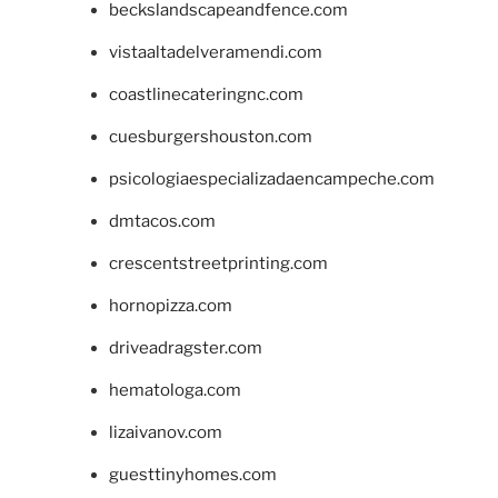
beckslandscapeandfence.com
vistaaltadelveramendi.com
coastlinecateringnc.com
cuesburgershouston.com
psicologiaespecializadaencampeche.com
dmtacos.com
crescentstreetprinting.com
hornopizza.com
driveadragster.com
hematologa.com
lizaivanov.com
guesttinyhomes.com