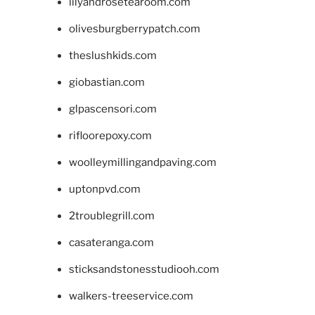
lilyandrosetearoom.com
olivesburgberrypatch.com
theslushkids.com
giobastian.com
glpascensori.com
rifloorepoxy.com
woolleymillingandpaving.com
uptonpvd.com
2troublegrill.com
casateranga.com
sticksandstonesstudiooh.com
walkers-treeservice.com