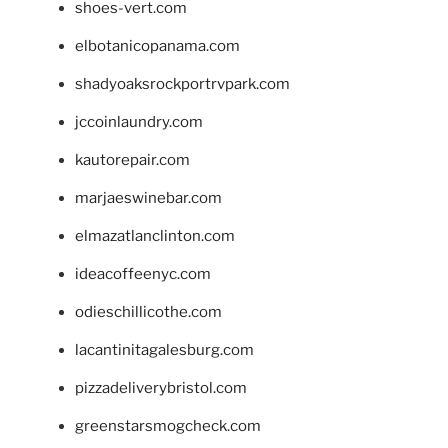
shoes-vert.com
elbotanicopanama.com
shadyoaksrockportrvpark.com
jccoinlaundry.com
kautorepair.com
marjaeswinebar.com
elmazatlanclinton.com
ideacoffeenyc.com
odieschillicothe.com
lacantinitagalesburg.com
pizzadeliverybristol.com
greenstarsmogcheck.com