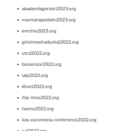
akademikgeriatri2023.org
marmarapediatri2023.org
emchie2023.org
girisimselradyoloji2022.org
utcd2022.org
biosensor2022.org
ialp2022.org
klivet2022.org
ifac-hms2022.org
taoms2022.org
iias-euromena-conference2022.org