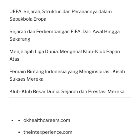
UEFA: Sejarah, Struktur, dan Peranannya dalam
Sepakbola Eropa
Sejarah dan Perkembangan FIFA: Dari Awal Hingga
Sekarang
Menjelajah Liga Dunia: Mengenal Klub-Klub Papan
Atas
Pemain Bintang Indonesia yang Menginspirasi: Kisah
Sukses Mereka
Klub-Klub Besar Dunia: Sejarah dan Prestasi Mereka
okhealthcareers.com
theintexperience.com