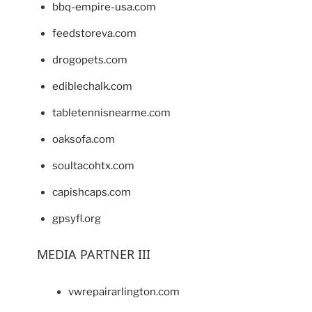
bbq-empire-usa.com
feedstoreva.com
drogopets.com
ediblechalk.com
tabletennisnearme.com
oaksofa.com
soultacohtx.com
capishcaps.com
gpsyfl.org
MEDIA PARTNER III
vwrepairarlington.com