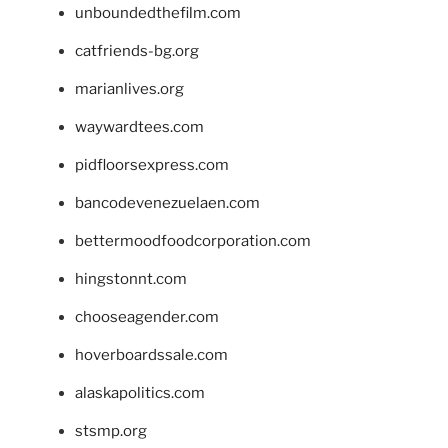
unboundedthefilm.com
catfriends-bg.org
marianlives.org
waywardtees.com
pidfloorsexpress.com
bancodevenezuelaen.com
bettermoodfoodcorporation.com
hingstonnt.com
chooseagender.com
hoverboardssale.com
alaskapolitics.com
stsmp.org