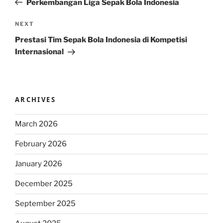
Perkembangan Liga Sepak Bola Indonesia
Next
NEXT
Post
Prestasi Tim Sepak Bola Indonesia di Kompetisi
Internasional
ARCHIVES
March 2026
February 2026
January 2026
December 2025
September 2025