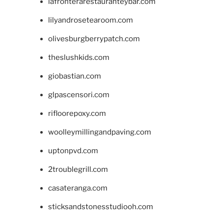
lafronterarestauranteybar.com
lilyandrosetearoom.com
olivesburgberrypatch.com
theslushkids.com
giobastian.com
glpascensori.com
rifloorepoxy.com
woolleymillingandpaving.com
uptonpvd.com
2troublegrill.com
casateranga.com
sticksandstonesstudiooh.com