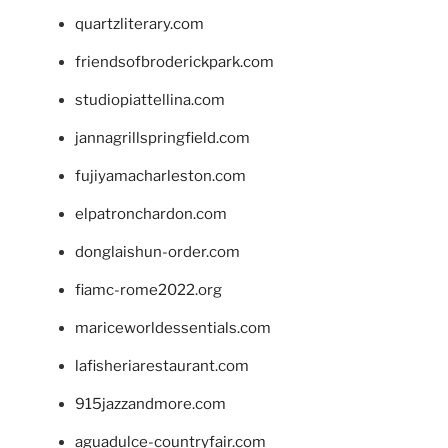
quartzliterary.com
friendsofbroderickpark.com
studiopiattellina.com
jannagrillspringfield.com
fujiyamacharleston.com
elpatronchardon.com
donglaishun-order.com
fiamc-rome2022.org
mariceworldessentials.com
lafisheriarestaurant.com
915jazzandmore.com
aguadulce-countryfair.com