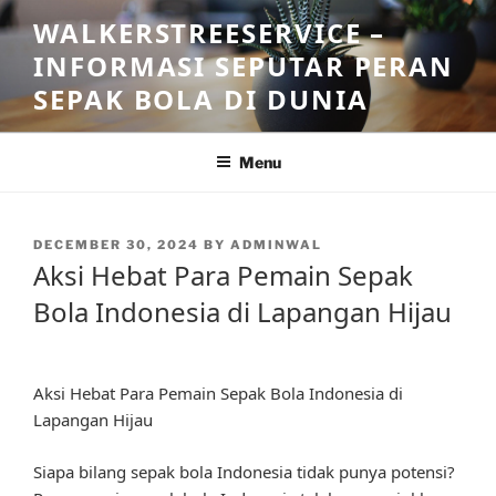
Skip
WALKERSTREESERVICE –
to
INFORMASI SEPUTAR PERAN
content
SEPAK BOLA DI DUNIA
Menu
POSTED
DECEMBER 30, 2024
BY
ADMINWAL
ON
Aksi Hebat Para Pemain Sepak
Bola Indonesia di Lapangan Hijau
Aksi Hebat Para Pemain Sepak Bola Indonesia di
Lapangan Hijau
Siapa bilang sepak bola Indonesia tidak punya potensi?