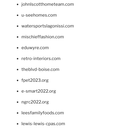
johnlscotthometeam.com
u-seehomes.com
watersportslagonissi.com
mischieffashion.com
eduwyre.com
retro-interiors.com
theblvd-boise.com
fpet2023.org
e-smart2022.org
ngrc2022.org
leesfamilyfoods.com
lewis-lewis-cpas.com