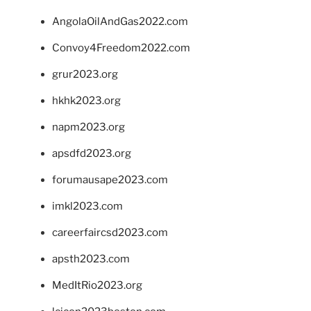
AngolaOilAndGas2022.com
Convoy4Freedom2022.com
grur2023.org
hkhk2023.org
napm2023.org
apsdfd2023.org
forumausape2023.com
imkl2023.com
careerfaircsd2023.com
apsth2023.com
MedItRio2023.org