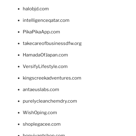
halobjd.com
intelligenceqatar.com
PikaPikaApp.com
takecareofbusinessdfw.org
HamadaOfJapan.com
VersifyLifestyle.com
kingscreekadventures.com
antaeuslabs.com
purelycleanchemdry.com
WishOping.com
shoplegacee.com
bonvivantshop.com