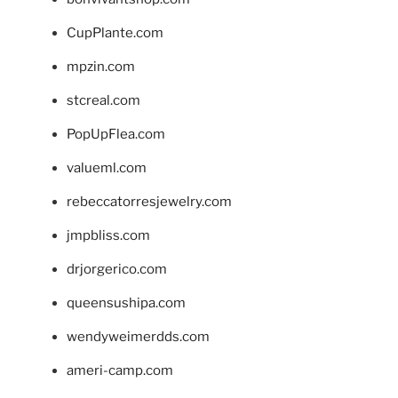
CupPlante.com
mpzin.com
stcreal.com
PopUpFlea.com
valueml.com
rebeccatorresjewelry.com
jmpbliss.com
drjorgerico.com
queensushipa.com
wendyweimerdds.com
ameri-camp.com