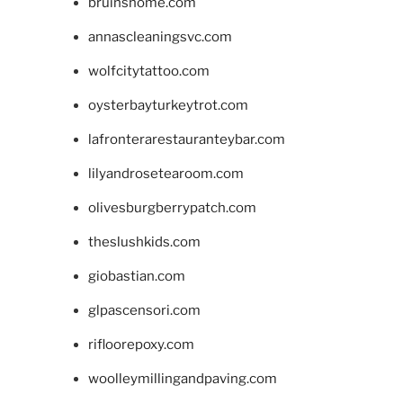
bruinshome.com
annascleaningsvc.com
wolfcitytattoo.com
oysterbayturkeytrot.com
lafronterarestauranteybar.com
lilyandrosetearoom.com
olivesburgberrypatch.com
theslushkids.com
giobastian.com
glpascensori.com
rifloorepoxy.com
woolleymillingandpaving.com