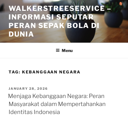
Skip
WALKERSTREESERVICE –
to
INFORMASI SEPUTAR
content
PERAN SEPAK BOLA DI
DUNIA
Menu
TAG:
KEBANGGAAN NEGARA
POSTED
JANUARY 28, 2026
ON
Menjaga Kebanggaan Negara: Peran
Masyarakat dalam Mempertahankan
Identitas Indonesia