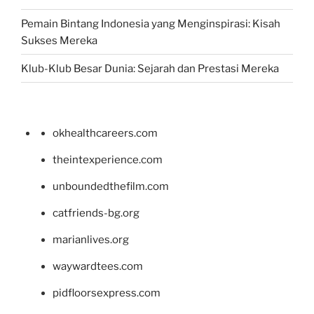
Pemain Bintang Indonesia yang Menginspirasi: Kisah
Sukses Mereka
Klub-Klub Besar Dunia: Sejarah dan Prestasi Mereka
okhealthcareers.com
theintexperience.com
unboundedthefilm.com
catfriends-bg.org
marianlives.org
waywardtees.com
pidfloorsexpress.com