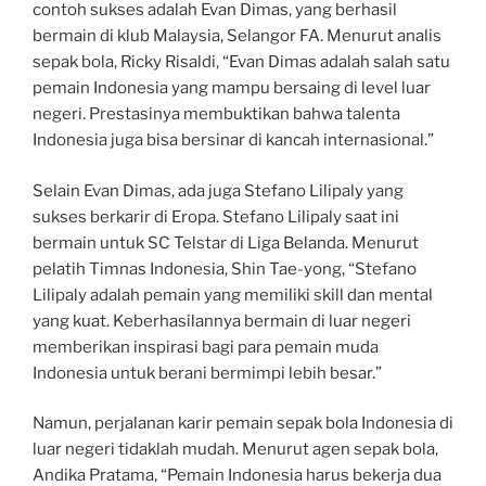
contoh sukses adalah Evan Dimas, yang berhasil
bermain di klub Malaysia, Selangor FA. Menurut analis
sepak bola, Ricky Risaldi, “Evan Dimas adalah salah satu
pemain Indonesia yang mampu bersaing di level luar
negeri. Prestasinya membuktikan bahwa talenta
Indonesia juga bisa bersinar di kancah internasional.”
Selain Evan Dimas, ada juga Stefano Lilipaly yang
sukses berkarir di Eropa. Stefano Lilipaly saat ini
bermain untuk SC Telstar di Liga Belanda. Menurut
pelatih Timnas Indonesia, Shin Tae-yong, “Stefano
Lilipaly adalah pemain yang memiliki skill dan mental
yang kuat. Keberhasilannya bermain di luar negeri
memberikan inspirasi bagi para pemain muda
Indonesia untuk berani bermimpi lebih besar.”
Namun, perjalanan karir pemain sepak bola Indonesia di
luar negeri tidaklah mudah. Menurut agen sepak bola,
Andika Pratama, “Pemain Indonesia harus bekerja dua