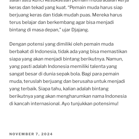
keras dan tekad yang kuat. “Pemain muda harus siap
berjuang keras dan tidak mudah puas. Mereka harus
terus belajar dan berkembang agar bisa menjadi
bintang di masa depan,” ujar Djajang.
Dengan potensi yang dimiliki oleh pemain muda
berbakat di Indonesia, tidak ada yang bisa memastikan
siapa yang akan menjadi bintang berikutnya. Namun,
yang pasti adalah Indonesia memiliki talenta yang
sangat besar di dunia sepak bola. Bagi para pemain
muda, teruslah berjuang dan berusaha untuk menjadi
yang terbaik. Siapa tahu, kalian adalah bintang
berikutnya yang akan mengharumkan nama Indonesia
di kancah internasional. Ayo tunjukkan potensimu!
POSTED
NOVEMBER 7, 2024