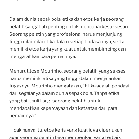
Dalam dunia sepak bola, etika dan etos kerja seorang
pelatih sangatlah penting untuk mencapai kesuksesan.
Seorang pelatih yang profesional harus menjunjung
tinggi nilai-nilai etika dalam setiap tindakannya, serta
memiliki etos kerja yang kuat untuk membimbing dan
mengarahkan para pemainnya.
Menurut Jose Mourinho, seorang pelatih yang sukses
harus memiliki etika yang tinggi dalam menjalankan
tugasnya. Mourinho mengatakan, “Etika adalah pondasi
dari segalanya dalam dunia sepak bola. Tanpa etika
yang baik, sulit bagi seorang pelatih untuk
mendapatkan kepercayaan dan ketaatan dari para
pemainnya.”
Tidak hanya itu, etos kerja yang kuat juga diperlukan
agar seorang pelatih bisa memberikan yang terbaik