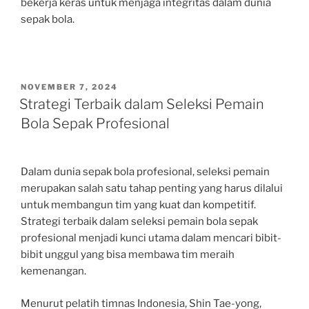
bekerja keras untuk menjaga integritas dalam dunia
sepak bola.
POSTED
NOVEMBER 7, 2024
ON
Strategi Terbaik dalam Seleksi Pemain
Bola Sepak Profesional
Dalam dunia sepak bola profesional, seleksi pemain
merupakan salah satu tahap penting yang harus dilalui
untuk membangun tim yang kuat dan kompetitif.
Strategi terbaik dalam seleksi pemain bola sepak
profesional menjadi kunci utama dalam mencari bibit-
bibit unggul yang bisa membawa tim meraih
kemenangan.
Menurut pelatih timnas Indonesia, Shin Tae-yong,