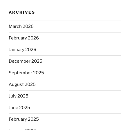
ARCHIVES
March 2026
February 2026
January 2026
December 2025
September 2025
August 2025
July 2025
June 2025
February 2025