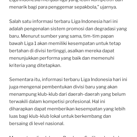
menarik bagi para penggemar sepakbola,” ujarnya.
Salah satu informasi terbaru Liga Indonesia hari ini
adalah pengenalan sistem promosi dan degradasi yang
baru. Menurut sumber yang sama, tim-tim papan
bawah Liga 1 akan memiliki kesempatan untuk tetap
bertahan di divisi tertinggi, asalkan mereka dapat
menunjukkan performa yang baik dan memenuhi
kriteria yang ditetapkan.
Sementara itu, informasi terbaru Liga Indonesia hari ini
juga mengenai pembentukan divisi baru yang akan
menampung klub-klub dari daerah-daerah yang belum
terwakili dalam kompetisi profesional. Hal ini
diharapkan dapat memberikan kesempatan yang lebih
luas bagi klub-klub lokal untuk berkembang dan
bersaing di level nasional.