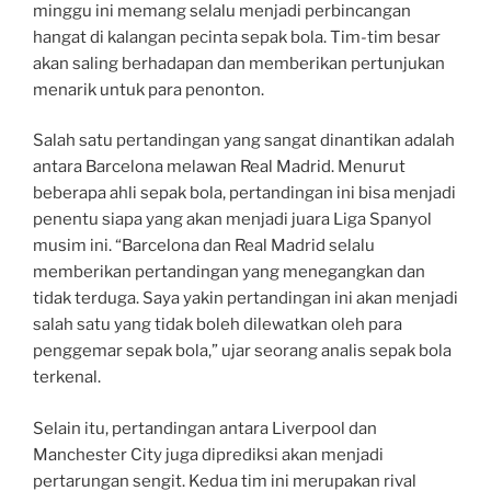
minggu ini memang selalu menjadi perbincangan
hangat di kalangan pecinta sepak bola. Tim-tim besar
akan saling berhadapan dan memberikan pertunjukan
menarik untuk para penonton.
Salah satu pertandingan yang sangat dinantikan adalah
antara Barcelona melawan Real Madrid. Menurut
beberapa ahli sepak bola, pertandingan ini bisa menjadi
penentu siapa yang akan menjadi juara Liga Spanyol
musim ini. “Barcelona dan Real Madrid selalu
memberikan pertandingan yang menegangkan dan
tidak terduga. Saya yakin pertandingan ini akan menjadi
salah satu yang tidak boleh dilewatkan oleh para
penggemar sepak bola,” ujar seorang analis sepak bola
terkenal.
Selain itu, pertandingan antara Liverpool dan
Manchester City juga diprediksi akan menjadi
pertarungan sengit. Kedua tim ini merupakan rival