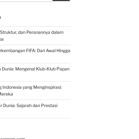
S
 Struktur, dan Peranannya dalam
pa
rkembangan FIFA: Dari Awal Hingga
a Dunia: Mengenal Klub-Klub Papan
 Indonesia yang Menginspirasi:
Mereka
r Dunia: Sejarah dan Prestasi
hcareers.com