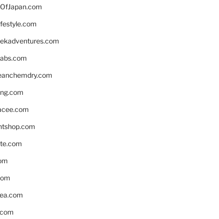
OfJapan.com
ifestyle.com
eekadventures.com
labs.com
leanchemdry.com
ing.com
acee.com
ntshop.com
te.com
om
com
ea.com
.com