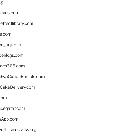
rg
neves.com
ffectlibrary.com
ns.com
yoganj.com
rceblogs.com
ames365.com
EvaCationRentals.com
rCakeDelivery.com
.com
enceqatar.com
aApp.com
eofbusinessdfw.org