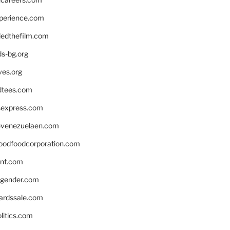
xperience.com
edthefilm.com
ds-bg.org
ves.org
tees.com
rsexpress.com
venezuelaen.com
oodfoodcorporation.com
nnt.com
gender.com
ardssale.com
litics.com