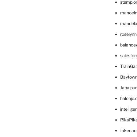
stsmp.o
manoel
mandelae
roselyn
balance
salesfo
TrainG
Baytown
Jabalpu
halobjd
intellig
PikaPik
takecar