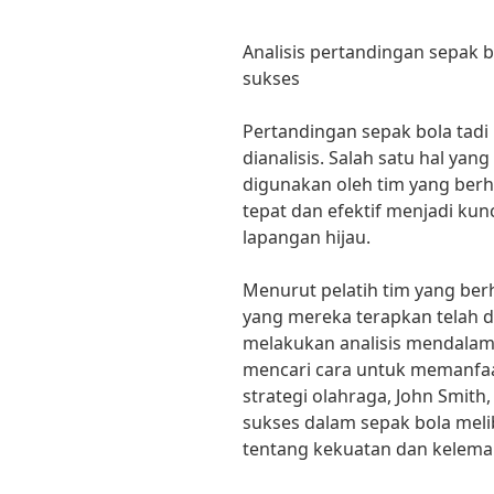
Analisis pertandingan sepak b
sukses
Pertandingan sepak bola tad
dianalisis. Salah satu hal yan
digunakan oleh tim yang berh
tepat dan efektif menjadi ku
lapangan hijau.
Menurut pelatih tim yang ber
yang mereka terapkan telah 
melakukan analisis mendala
mencari cara untuk memanfaat
strategi olahraga, John Smith
sukses dalam sepak bola me
tentang kekuatan dan kelema