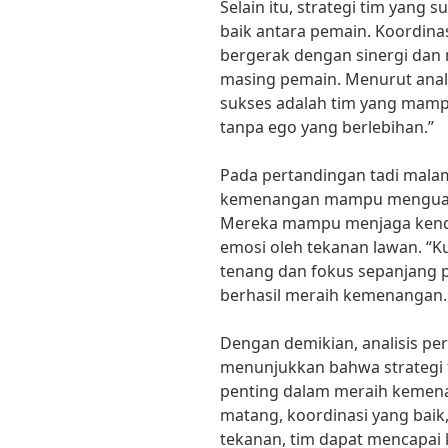
Selain itu, strategi tim yang 
baik antara pemain. Koordin
bergerak dengan sinergi dan
masing pemain. Menurut anali
sukses adalah tim yang mamp
tanpa ego yang berlebihan.”
Pada pertandingan tadi malam
kemenangan mampu menguasai
Mereka mampu menjaga kenda
emosi oleh tekanan lawan. “Ku
tenang dan fokus sepanjang p
berhasil meraih kemenangan.
Dengan demikian, analisis pe
menunjukkan bahwa strategi
penting dalam meraih kemen
matang, koordinasi yang bai
tekanan, tim dapat mencapai 