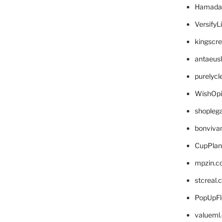
Hamada
VersifyL
kingscr
antaeus
purelyc
WishOp
shopleg
bonviva
CupPlan
mpzin.c
stcreal.
PopUpFl
valueml