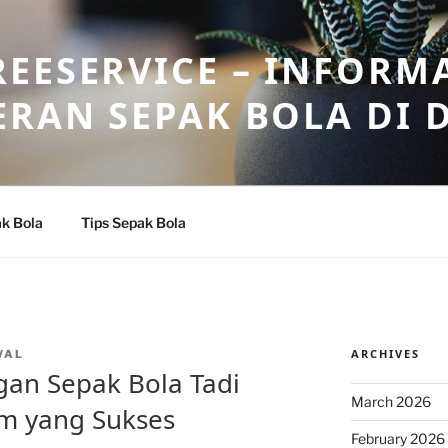
EESERVICE – INFORM
ERAN SEPAK BOLA DI 
k Bola
Tips Sepak Bola
ARCHIVES
WAL
gan Sepak Bola Tadi
March 2026
im yang Sukses
February 2026