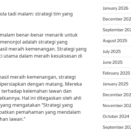
January 2026
ola tadi malam: strategi tim yang
December 20
September 20
i malam benar-benar menarik untuk
August 2025
g menonjol adalah strategi yang
asil meraih kemenangan. Strategi yang
July 2025
nci utama dalam meraih kesuksesan di
June 2025
February 2025
hasil meraih kemenangan, strategi
dipersiapkan dengan matang. Mereka
January 2025
m terhadap kelemahan lawan dan
December 20
kannya. Hal ini ditegaskan oleh ahli
, yang mengatakan “Strategi yang
November 20
libatkan pemahaman yang mendalam
October 2024
han lawan.”
September 20