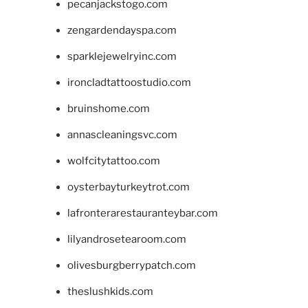
pecanjackstogo.com
zengardendayspa.com
sparklejewelryinc.com
ironcladtattoostudio.com
bruinshome.com
annascleaningsvc.com
wolfcitytattoo.com
oysterbayturkeytrot.com
lafronterarestauranteybar.com
lilyandrosetearoom.com
olivesburgberrypatch.com
theslushkids.com