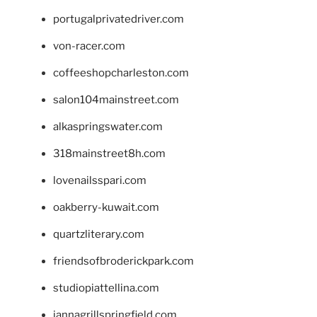
portugalprivatedriver.com
von-racer.com
coffeeshopcharleston.com
salon104mainstreet.com
alkaspringswater.com
318mainstreet8h.com
lovenailsspari.com
oakberry-kuwait.com
quartzliterary.com
friendsofbroderickpark.com
studiopiattellina.com
jannagrillspringfield.com