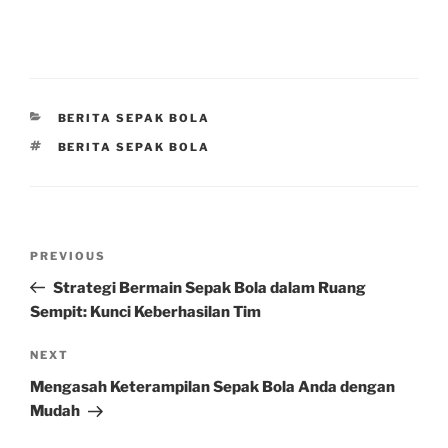
CATEGORIES
BERITA SEPAK BOLA
TAGS
BERITA SEPAK BOLA
Post
Previous
PREVIOUS
navigation
Post
Strategi Bermain Sepak Bola dalam Ruang
Sempit: Kunci Keberhasilan Tim
Next
NEXT
Post
Mengasah Keterampilan Sepak Bola Anda dengan
Mudah