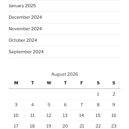
January 2025
December 2024
November 2024
October 2024
September 2024
August 2026
M
T
W
T
F
S
S
1
2
3
4
5
6
7
8
9
10
11
12
13
14
15
16
17
18
19
20
21
22
23