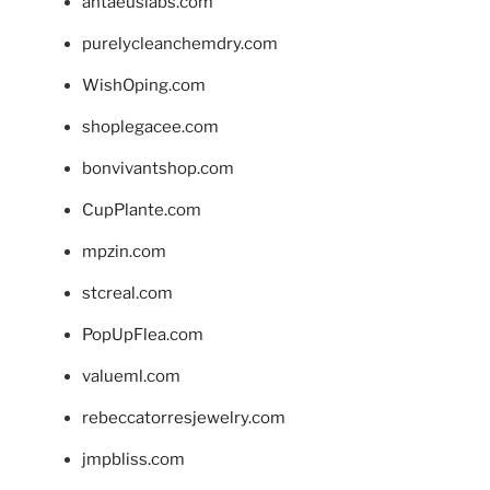
antaeuslabs.com
purelycleanchemdry.com
WishOping.com
shoplegacee.com
bonvivantshop.com
CupPlante.com
mpzin.com
stcreal.com
PopUpFlea.com
valueml.com
rebeccatorresjewelry.com
jmpbliss.com