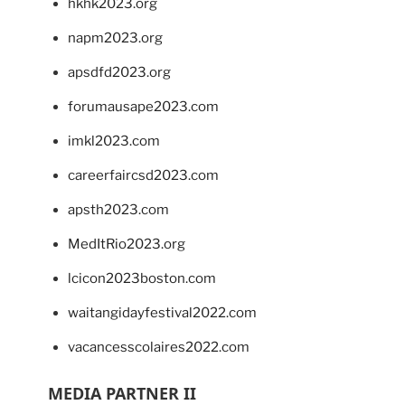
hkhk2023.org
napm2023.org
apsdfd2023.org
forumausape2023.com
imkl2023.com
careerfaircsd2023.com
apsth2023.com
MedItRio2023.org
lcicon2023boston.com
waitangidayfestival2022.com
vacancesscolaires2022.com
MEDIA PARTNER II