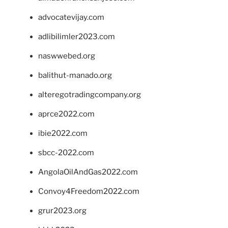
advocatevijay.com
adlibilimler2023.com
naswwebed.org
balithut-manado.org
alteregotradingcompany.org
aprce2022.com
ibie2022.com
sbcc-2022.com
AngolaOilAndGas2022.com
Convoy4Freedom2022.com
grur2023.org