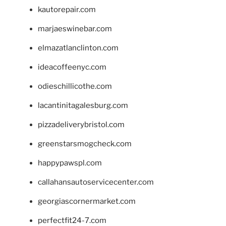
kautorepair.com
marjaeswinebar.com
elmazatlanclinton.com
ideacoffeenyc.com
odieschillicothe.com
lacantinitagalesburg.com
pizzadeliverybristol.com
greenstarsmogcheck.com
happypawspl.com
callahansautoservicecenter.com
georgiascornermarket.com
perfectfit24-7.com