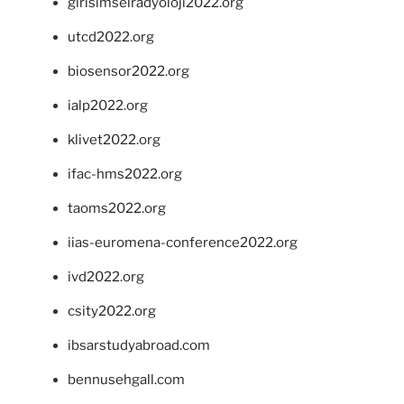
girisimselradyoloji2022.org
utcd2022.org
biosensor2022.org
ialp2022.org
klivet2022.org
ifac-hms2022.org
taoms2022.org
iias-euromena-conference2022.org
ivd2022.org
csity2022.org
ibsarstudyabroad.com
bennusehgall.com