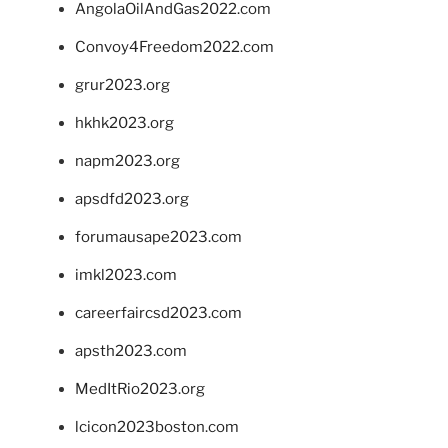
AngolaOilAndGas2022.com
Convoy4Freedom2022.com
grur2023.org
hkhk2023.org
napm2023.org
apsdfd2023.org
forumausape2023.com
imkl2023.com
careerfaircsd2023.com
apsth2023.com
MedItRio2023.org
lcicon2023boston.com