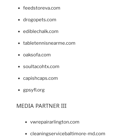
feedstoreva.com
drogopets.com
ediblechalk.com
tabletennisnearme.com
oaksofa.com
soultacohtx.com
capishcaps.com
gpsyfl.org
MEDIA PARTNER III
vwrepairarlington.com
cleaningservicebaltimore-md.com