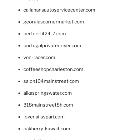
callahansautoservicecenter.com
georgiascornermarket.com
perfectfit24-7.com
portugalprivatedriver.com
von-racer.com
coffeeshopcharleston.com
salon104mainstreet.com
alkaspringswater.com
318mainstreet8h.com
lovenailsspari.com
oakberry-kuwait.com