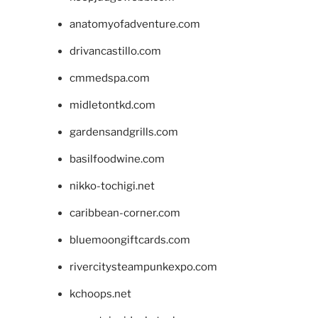
anatomyofadventure.com
drivancastillo.com
cmmedspa.com
midletontkd.com
gardensandgrills.com
basilfoodwine.com
nikko-tochigi.net
caribbean-corner.com
bluemoongiftcards.com
rivercitysteampunkexpo.com
kchoops.net