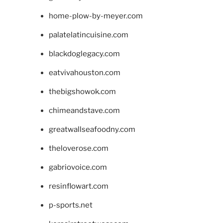
home-plow-by-meyer.com
palatelatincuisine.com
blackdoglegacy.com
eatvivahouston.com
thebigshowok.com
chimeandstave.com
greatwallseafoodny.com
theloverose.com
gabriovoice.com
resinflowart.com
p-sports.net