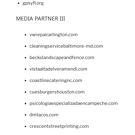
gpsyfl.org
MEDIA PARTNER III
vwrepairarlington.com
cleaningservicebaltimore-md.com
beckslandscapeandfence.com
vistaaltadelveramendi.com
coastlinecateringnc.com
cuesburgershouston.com
psicologiaespecializadaencampeche.com
dmtacos.com
crescentstreetprinting.com