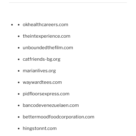
okhealthcareers.com
theintexperience.com
unboundedthefilm.com
catfriends-bg.org
marianlives.org
waywardtees.com
pidfloorsexpress.com
bancodevenezuelaen.com
bettermoodfoodcorporation.com
hingstonnt.com