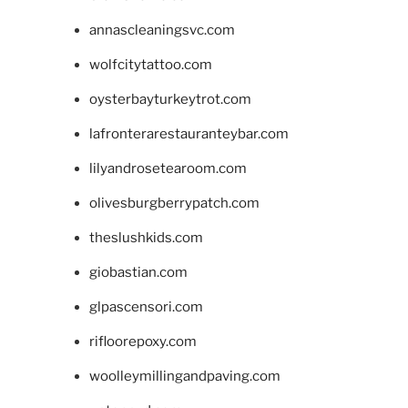
annascleaningsvc.com
wolfcitytattoo.com
oysterbayturkeytrot.com
lafronterarestauranteybar.com
lilyandrosetearoom.com
olivesburgberrypatch.com
theslushkids.com
giobastian.com
glpascensori.com
rifloorepoxy.com
woolleymillingandpaving.com