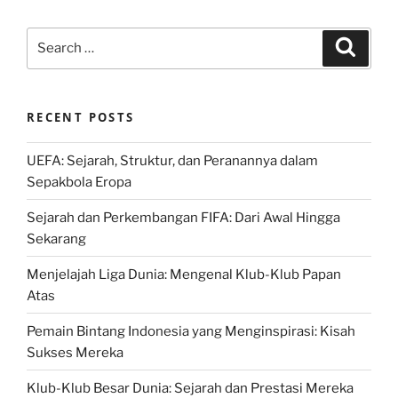
Search
Search
for:
RECENT POSTS
UEFA: Sejarah, Struktur, dan Peranannya dalam
Sepakbola Eropa
Sejarah dan Perkembangan FIFA: Dari Awal Hingga
Sekarang
Menjelajah Liga Dunia: Mengenal Klub-Klub Papan
Atas
Pemain Bintang Indonesia yang Menginspirasi: Kisah
Sukses Mereka
Klub-Klub Besar Dunia: Sejarah dan Prestasi Mereka