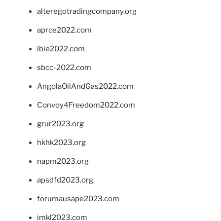
alteregotradingcompany.org
aprce2022.com
ibie2022.com
sbcc-2022.com
AngolaOilAndGas2022.com
Convoy4Freedom2022.com
grur2023.org
hkhk2023.org
napm2023.org
apsdfd2023.org
forumausape2023.com
imkl2023.com