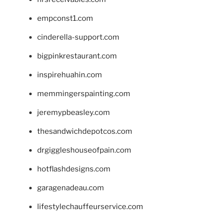
empconst1.com
cinderella-support.com
bigpinkrestaurant.com
inspirehuahin.com
memmingerspainting.com
jeremypbeasley.com
thesandwichdepotcos.com
drgiggleshouseofpain.com
hotflashdesigns.com
garagenadeau.com
lifestylechauffeurservice.com