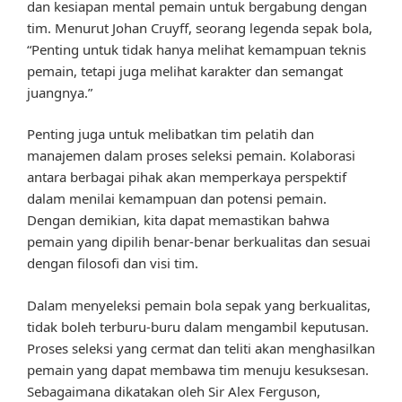
dan kesiapan mental pemain untuk bergabung dengan
tim. Menurut Johan Cruyff, seorang legenda sepak bola,
“Penting untuk tidak hanya melihat kemampuan teknis
pemain, tetapi juga melihat karakter dan semangat
juangnya.”
Penting juga untuk melibatkan tim pelatih dan
manajemen dalam proses seleksi pemain. Kolaborasi
antara berbagai pihak akan memperkaya perspektif
dalam menilai kemampuan dan potensi pemain.
Dengan demikian, kita dapat memastikan bahwa
pemain yang dipilih benar-benar berkualitas dan sesuai
dengan filosofi dan visi tim.
Dalam menyeleksi pemain bola sepak yang berkualitas,
tidak boleh terburu-buru dalam mengambil keputusan.
Proses seleksi yang cermat dan teliti akan menghasilkan
pemain yang dapat membawa tim menuju kesuksesan.
Sebagaimana dikatakan oleh Sir Alex Ferguson,