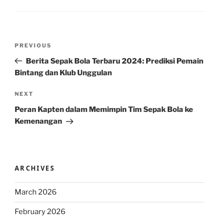
Post
Previous
PREVIOUS
navigation
Post
Berita Sepak Bola Terbaru 2024: Prediksi Pemain
Bintang dan Klub Unggulan
Next
NEXT
Post
Peran Kapten dalam Memimpin Tim Sepak Bola ke
Kemenangan
ARCHIVES
March 2026
February 2026