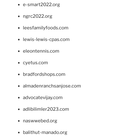
e-smart2022.org
ngrc2022.org
leesfamilyfoods.com
lewis-lewis-cpas.com
eleontennis.com
cyetus.com
bradfordshops.com
almadenranchsanjose.com
advocatevijay.com
adlibilimler2023.com
naswwebed.org
balithut-manado.org