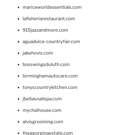
mariceworldessentials.com
lafisheriarestaurant.com
915jazzandmore.com
aguadulce-countryfair.com
jakehovis.com
bosswingsduluth.com
birminghamautocare.com
tonyscountrykitchen.com
jbellasnailspa.com
mychaihouse.com
alvisgrooming.com
thegeorginaestate.com