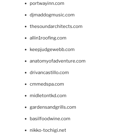
portwayinn.com
djmaddogmusic.com
thesoundarchitects.com
allin1roofing.com
keepjudgewebb.com
anatomyofadventure.com
drivancastillo.com
cmmedspa.com
midletontkd.com
gardensandgrills.com
basilfoodwine.com
nikko-tochigi.net