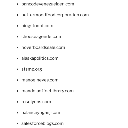
bancodevenezuelaen.com
bettermoodfoodcorporation.com
hingstonnt.com
chooseagender.com
hoverboardssale.com
alaskapolitics.com
stsmp.org
manoelneves.com
mandelaeffectlibrary.com
roselynns.com
balanceyoganj.com
salesforceblogs.com