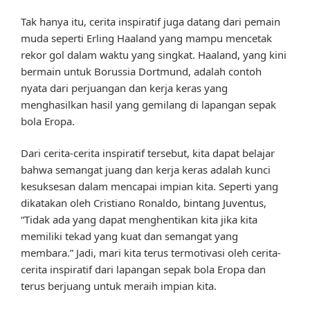
Tak hanya itu, cerita inspiratif juga datang dari pemain
muda seperti Erling Haaland yang mampu mencetak
rekor gol dalam waktu yang singkat. Haaland, yang kini
bermain untuk Borussia Dortmund, adalah contoh
nyata dari perjuangan dan kerja keras yang
menghasilkan hasil yang gemilang di lapangan sepak
bola Eropa.
Dari cerita-cerita inspiratif tersebut, kita dapat belajar
bahwa semangat juang dan kerja keras adalah kunci
kesuksesan dalam mencapai impian kita. Seperti yang
dikatakan oleh Cristiano Ronaldo, bintang Juventus,
“Tidak ada yang dapat menghentikan kita jika kita
memiliki tekad yang kuat dan semangat yang
membara.” Jadi, mari kita terus termotivasi oleh cerita-
cerita inspiratif dari lapangan sepak bola Eropa dan
terus berjuang untuk meraih impian kita.