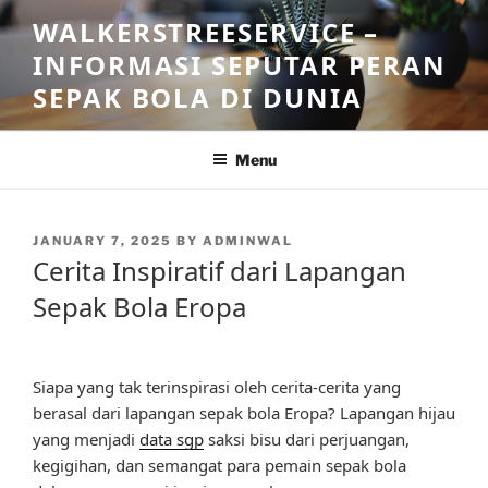
Skip
WALKERSTREESERVICE –
to
INFORMASI SEPUTAR PERAN
content
SEPAK BOLA DI DUNIA
Menu
POSTED
JANUARY 7, 2025
BY
ADMINWAL
ON
Cerita Inspiratif dari Lapangan
Sepak Bola Eropa
Siapa yang tak terinspirasi oleh cerita-cerita yang
berasal dari lapangan sepak bola Eropa? Lapangan hijau
yang menjadi
data sgp
saksi bisu dari perjuangan,
kegigihan, dan semangat para pemain sepak bola