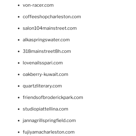
von-racer.com
coffeeshopcharleston.com
salon104mainstreet.com
alkaspringswater.com
318mainstreet8h.com
lovenailsspari.com
oakberry-kuwait.com
quartzliterary.com
friendsofbroderickpark.com
studiopiattellina.com
jannagrillspringfield.com
fujiyamacharleston.com