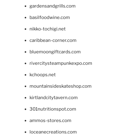
gardensandgrills.com
basilfoodwine.com
nikko-tochigi.net
caribbean-corner.com
bluemoongiftcards.com
rivercitysteampunkexpo.com
kchoops.net
mountainsideskateshop.com
kirtlandcitytavern.com
301nutritionspot.com
ammos-stores.com
loceanecreations.com