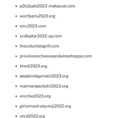
p2b2pabi2023-makassar.com
wocfparis2023.org
sinc2023.com
scdlqatar2022-qa.com
thecolumbiagrill.com
provisionscheeseandwineshoppe.com
khedi2023.org
akademikgeriatri2023.org
marmarapediatri2023.org
emchie2023.org
girisimselradyoloji2022.org
utcd2022.org