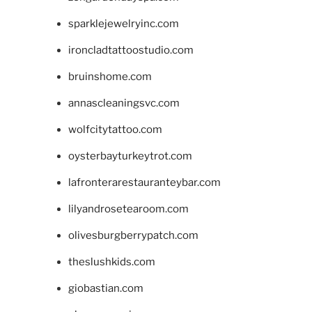
sparklejewelryinc.com
ironcladtattoostudio.com
bruinshome.com
annascleaningsvc.com
wolfcitytattoo.com
oysterbayturkeytrot.com
lafronterarestauranteybar.com
lilyandrosetearoom.com
olivesburgberrypatch.com
theslushkids.com
giobastian.com