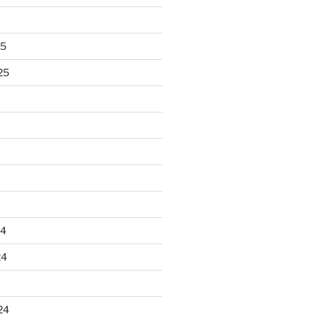
25
25
24
24
24