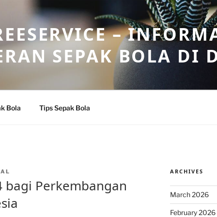
EESERVICE – INFORM
ERAN SEPAK BOLA DI 
k Bola
Tips Sepak Bola
ARCHIVES
WAL
4 bagi Perkembangan
March 2026
sia
February 2026