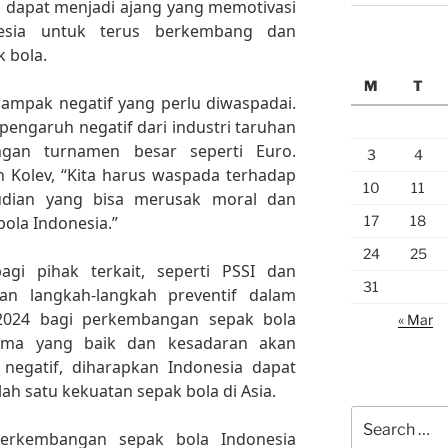
uga dapat menjadi ajang yang memotivasi
sia untuk terus berkembang dan
 bola.
M
T
dampak negatif yang perlu diwaspadai.
pengaruh negatif dari industri taruhan
engan turnamen besar seperti Euro.
3
4
n Kolev, “Kita harus waspada terhadap
10
11
judian yang bisa merusak moral dan
17
18
bola Indonesia.”
24
25
agi pihak terkait, seperti PSSI dan
31
n langkah-langkah preventif dalam
024 bagi perkembangan sepak bola
« Mar
sama yang baik dan kesadaran akan
 negatif, diharapkan Indonesia dapat
ah satu kekuatan sepak bola di Asia.
Search
erkembangan sepak bola Indonesia
for: