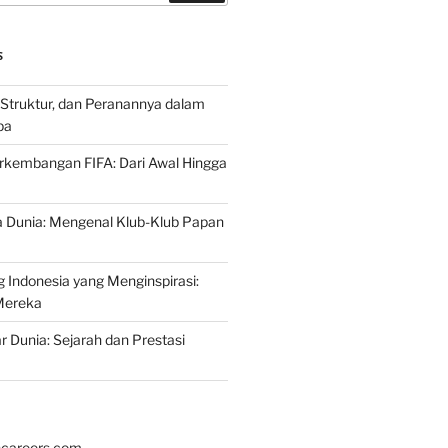
S
 Struktur, dan Peranannya dalam
pa
rkembangan FIFA: Dari Awal Hingga
a Dunia: Mengenal Klub-Klub Papan
 Indonesia yang Menginspirasi:
Mereka
r Dunia: Sejarah dan Prestasi
hcareers.com