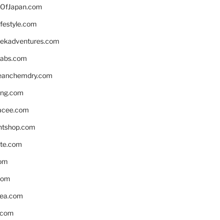
OfJapan.com
ifestyle.com
eekadventures.com
labs.com
leanchemdry.com
ing.com
acee.com
ntshop.com
te.com
om
com
ea.com
.com