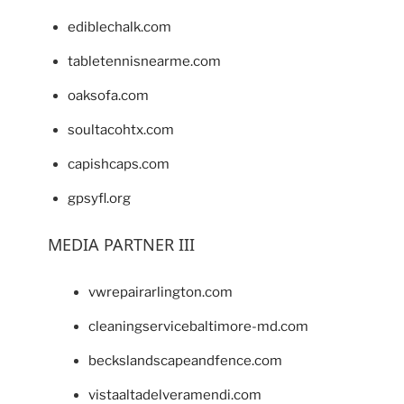
ediblechalk.com
tabletennisnearme.com
oaksofa.com
soultacohtx.com
capishcaps.com
gpsyfl.org
MEDIA PARTNER III
vwrepairarlington.com
cleaningservicebaltimore-md.com
beckslandscapeandfence.com
vistaaltadelveramendi.com