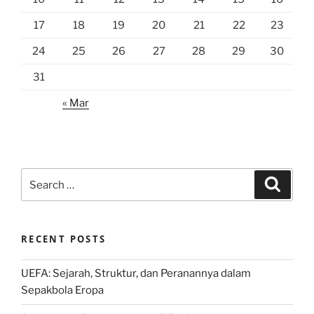
17
18
19
20
21
22
23
24
25
26
27
28
29
30
31
« Mar
Search
Search
for:
RECENT POSTS
UEFA: Sejarah, Struktur, dan Peranannya dalam
Sepakbola Eropa