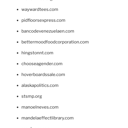
waywardtees.com
pidfloorsexpress.com
bancodevenezuelaen.com
bettermoodfoodcorporation.com
hingstonnt.com
chooseagender.com
hoverboardssale.com
alaskapolitics.com
stsmp.org
manoelneves.com
mandelaeffectlibrary.com