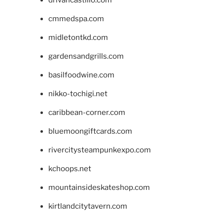
drivancastillo.com
cmmedspa.com
midletontkd.com
gardensandgrills.com
basilfoodwine.com
nikko-tochigi.net
caribbean-corner.com
bluemoongiftcards.com
rivercitysteampunkexpo.com
kchoops.net
mountainsideskateshop.com
kirtlandcitytavern.com