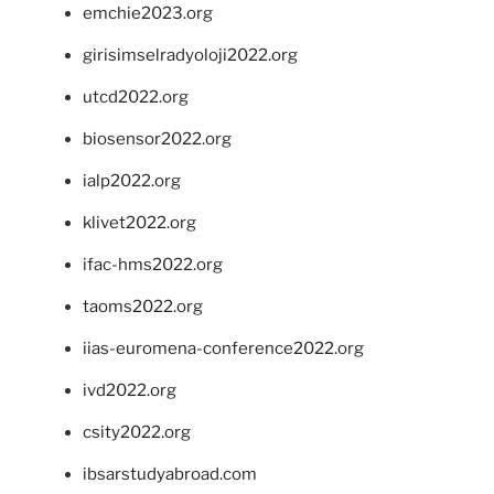
emchie2023.org
girisimselradyoloji2022.org
utcd2022.org
biosensor2022.org
ialp2022.org
klivet2022.org
ifac-hms2022.org
taoms2022.org
iias-euromena-conference2022.org
ivd2022.org
csity2022.org
ibsarstudyabroad.com