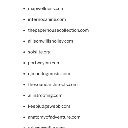
mxpwellness.com
infernocanine.com
thepaperhousecollection.com
allisonwillisholley.com
solslite.org
portwayinn.com
djmaddogmusic.com
thesoundarchitects.com
allin1roofing.com
keepjudgewebb.com
anatomyofadventure.com