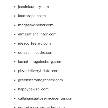
jccoinlaundry.com
kautorepair.com
marjaeswinebar.com
elmazatlanclinton.com
ideacoffeenyc.com
odieschillicothe.com
lacantinitagalesburg.com
pizzadeliverybristol.com
greenstarsmogcheck.com
happypawspl.com
callahansautoservicecenter.com
georgiascornermarket.com