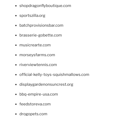
shopdragonflyboutique.com
sportszilla.org
batchprovisionsbar.com
brasserie-gobette.com
musicrearte.com
morseysfarms.com
riverviewtennis.com
official-kelly-toys-squishmallows.com
displaygardenonsuncrest.org
bbq-empire-usa.com
feedstoreva.com
drogopets.com