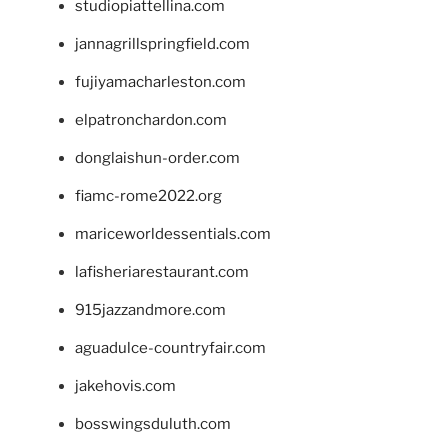
studiopiattellina.com
jannagrillspringfield.com
fujiyamacharleston.com
elpatronchardon.com
donglaishun-order.com
fiamc-rome2022.org
mariceworldessentials.com
lafisheriarestaurant.com
915jazzandmore.com
aguadulce-countryfair.com
jakehovis.com
bosswingsduluth.com