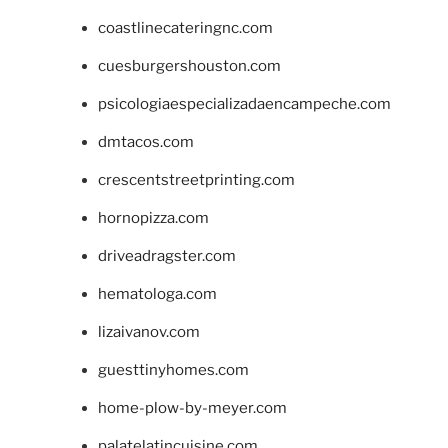
coastlinecateringnc.com
cuesburgershouston.com
psicologiaespecializadaencampeche.com
dmtacos.com
crescentstreetprinting.com
hornopizza.com
driveadragster.com
hematologa.com
lizaivanov.com
guesttinyhomes.com
home-plow-by-meyer.com
palatelatincuisine.com