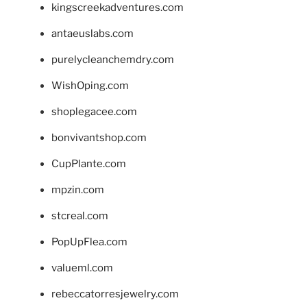
kingscreekadventures.com
antaeuslabs.com
purelycleanchemdry.com
WishOping.com
shoplegacee.com
bonvivantshop.com
CupPlante.com
mpzin.com
stcreal.com
PopUpFlea.com
valueml.com
rebeccatorresjewelry.com