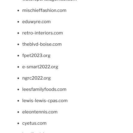
mischieffashion.com
eduwyre.com
retro-interiors.com
theblvd-boise.com
fpet2023.org
e-smart2022.org
ngrc2022.org
leesfamilyfoods.com
lewis-lewis-cpas.com
eleontennis.com
cyetus.com