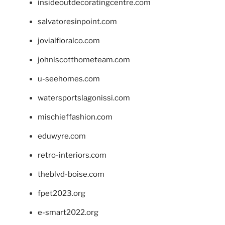
insideoutdecoratingcentre.com
salvatoresinpoint.com
jovialfloralco.com
johnlscotthometeam.com
u-seehomes.com
watersportslagonissi.com
mischieffashion.com
eduwyre.com
retro-interiors.com
theblvd-boise.com
fpet2023.org
e-smart2022.org