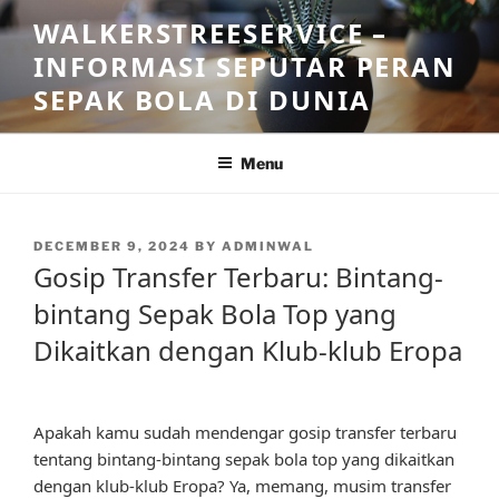
Skip
WALKERSTREESERVICE –
to
INFORMASI SEPUTAR PERAN
content
SEPAK BOLA DI DUNIA
Menu
POSTED
DECEMBER 9, 2024
BY
ADMINWAL
ON
Gosip Transfer Terbaru: Bintang-
bintang Sepak Bola Top yang
Dikaitkan dengan Klub-klub Eropa
Apakah kamu sudah mendengar gosip transfer terbaru
tentang bintang-bintang sepak bola top yang dikaitkan
dengan klub-klub Eropa? Ya, memang, musim transfer