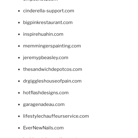
cinderella-support.com
bigpinkrestaurant.com
inspirehuahin.com
memmingerspainting.com
jeremypbeasley.com
thesandwichdepotcos.com
drgiggleshouseofpain.com
hotflashdesigns.com
garagenadeau.com
lifestylechauffeurservice.com
EverNewNails.com