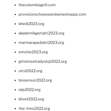
thecolumbiagrill.com
provisionscheeseandwineshoppe.com
khedi2023.org
akademikgeriatri2023.org
marmarapediatri2023.org
emchie2023.org
girisimselradyoloji2022.org
utcd2022.org
biosensor2022.org
ialp2022.org
klivet2022.org
ifac-hms2022.org