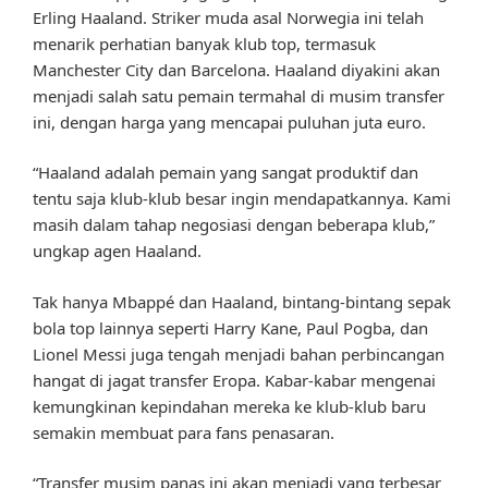
Erling Haaland. Striker muda asal Norwegia ini telah
menarik perhatian banyak klub top, termasuk
Manchester City dan Barcelona. Haaland diyakini akan
menjadi salah satu pemain termahal di musim transfer
ini, dengan harga yang mencapai puluhan juta euro.
“Haaland adalah pemain yang sangat produktif dan
tentu saja klub-klub besar ingin mendapatkannya. Kami
masih dalam tahap negosiasi dengan beberapa klub,”
ungkap agen Haaland.
Tak hanya Mbappé dan Haaland, bintang-bintang sepak
bola top lainnya seperti Harry Kane, Paul Pogba, dan
Lionel Messi juga tengah menjadi bahan perbincangan
hangat di jagat transfer Eropa. Kabar-kabar mengenai
kemungkinan kepindahan mereka ke klub-klub baru
semakin membuat para fans penasaran.
“Transfer musim panas ini akan menjadi yang terbesar