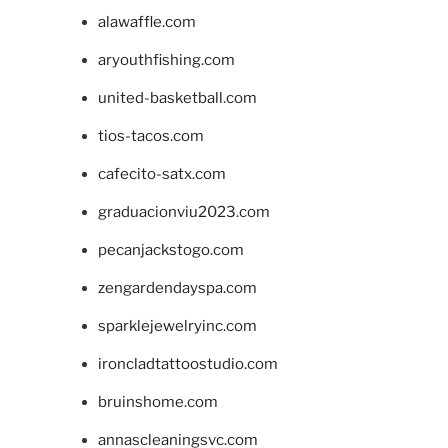
alawaffle.com
aryouthfishing.com
united-basketball.com
tios-tacos.com
cafecito-satx.com
graduacionviu2023.com
pecanjackstogo.com
zengardendayspa.com
sparklejewelryinc.com
ironcladtattoostudio.com
bruinshome.com
annascleaningsvc.com