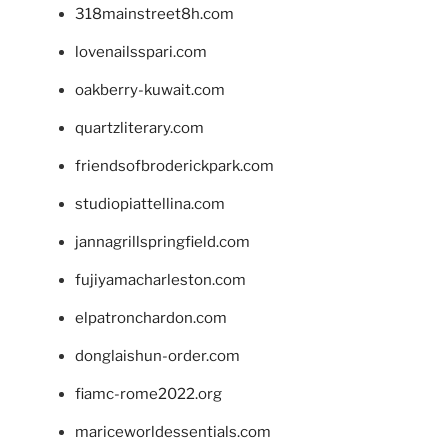
318mainstreet8h.com
lovenailsspari.com
oakberry-kuwait.com
quartzliterary.com
friendsofbroderickpark.com
studiopiattellina.com
jannagrillspringfield.com
fujiyamacharleston.com
elpatronchardon.com
donglaishun-order.com
fiamc-rome2022.org
mariceworldessentials.com