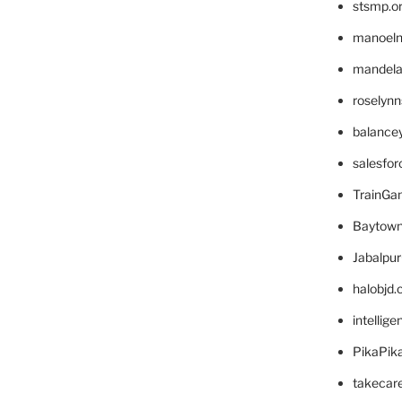
stsmp.o
manoel
mandelae
roselyn
balance
salesfo
TrainG
Baytown
Jabalpu
halobjd
intellig
PikaPik
takecar