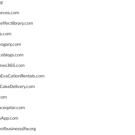
rg
neves.com
ffectlibrary.com
ns.com
yoganj.com
rceblogs.com
ames365.com
EvaCationRentals.com
rCakeDelivery.com
.com
enceqatar.com
aApp.com
eofbusinessdfw.org