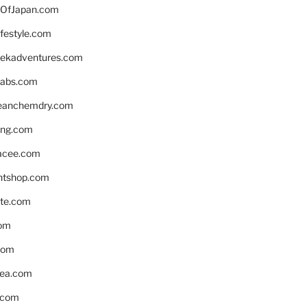
OfJapan.com
ifestyle.com
eekadventures.com
labs.com
leanchemdry.com
ing.com
acee.com
ntshop.com
te.com
om
com
ea.com
.com