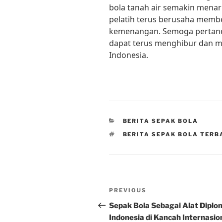
bola tanah air semakin menari
pelatih terus berusaha membe
kemenangan. Semoga pertandi
dapat terus menghibur dan 
Indonesia.
CATEGORIES
BERITA SEPAK BOLA
TAGS
BERITA SEPAK BOLA TERBA
Post
Previous
PREVIOUS
navigation
Post
Sepak Bola Sebagai Alat Diplo
Indonesia di Kancah Internasio