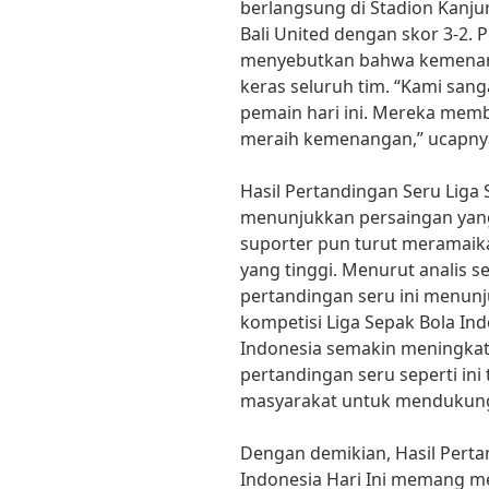
berlangsung di Stadion Kanj
Bali United dengan skor 3-2. 
menyebutkan bahwa kemenanga
keras seluruh tim. “Kami san
pemain hari ini. Mereka memb
meraih kemenangan,” ucapny
Hasil Pertandingan Seru Liga
menunjukkan persaingan yang 
suporter pun turut meramai
yang tinggi. Menurut analis s
pertandingan seru ini menun
kompetisi Liga Sepak Bola Ind
Indonesia semakin meningkat d
pertandingan seru seperti in
masyarakat untuk mendukung 
Dengan demikian, Hasil Perta
Indonesia Hari Ini memang m