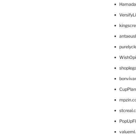
Hamada
VersifyL
kingscr
antaeus
purelyc
WishOp
shopleg
bonviva
CupPlan
mpzin.c
stcreal.
PopUpFl
valueml