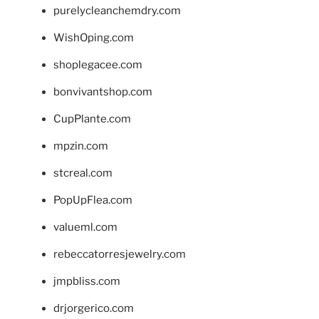
purelycleanchemdry.com
WishOping.com
shoplegacee.com
bonvivantshop.com
CupPlante.com
mpzin.com
stcreal.com
PopUpFlea.com
valueml.com
rebeccatorresjewelry.com
jmpbliss.com
drjorgerico.com