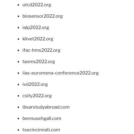
utcd2022.org
biosensor2022.org
ialp2022.org
klivet2022.org
ifac-hms2022.org
taoms2022.org
iias-euromena-conference2022.org
ivd2022.org
csity2022.org
ibsarstudyabroad.com
bennusehgall.com
tsecincinnati.com