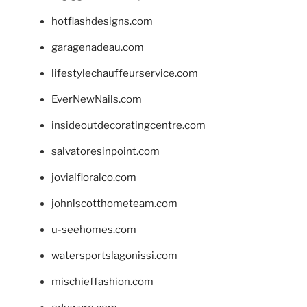
hotflashdesigns.com
garagenadeau.com
lifestylechauffeurservice.com
EverNewNails.com
insideoutdecoratingcentre.com
salvatoresinpoint.com
jovialfloralco.com
johnlscotthometeam.com
u-seehomes.com
watersportslagonissi.com
mischieffashion.com