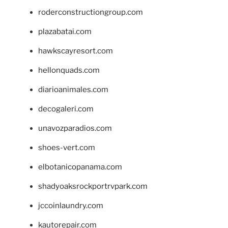
roderconstructiongroup.com
plazabatai.com
hawkscayresort.com
hellonquads.com
diarioanimales.com
decogaleri.com
unavozparadios.com
shoes-vert.com
elbotanicopanama.com
shadyoaksrockportrvpark.com
jccoinlaundry.com
kautorepair.com