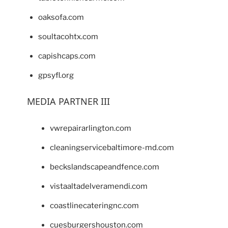
oaksofa.com
soultacohtx.com
capishcaps.com
gpsyfl.org
MEDIA PARTNER III
vwrepairarlington.com
cleaningservicebaltimore-md.com
beckslandscapeandfence.com
vistaaltadelveramendi.com
coastlinecateringnc.com
cuesburgershouston.com