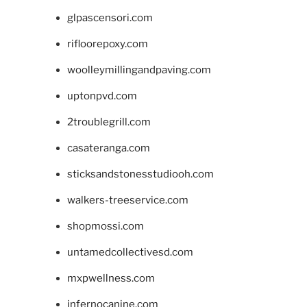
glpascensori.com
rifloorepoxy.com
woolleymillingandpaving.com
uptonpvd.com
2troublegrill.com
casateranga.com
sticksandstonesstudiooh.com
walkers-treeservice.com
shopmossi.com
untamedcollectivesd.com
mxpwellness.com
infernocanine.com