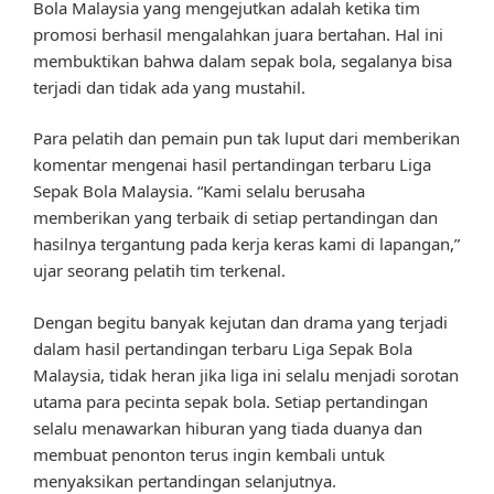
Bola Malaysia yang mengejutkan adalah ketika tim
promosi berhasil mengalahkan juara bertahan. Hal ini
membuktikan bahwa dalam sepak bola, segalanya bisa
terjadi dan tidak ada yang mustahil.
Para pelatih dan pemain pun tak luput dari memberikan
komentar mengenai hasil pertandingan terbaru Liga
Sepak Bola Malaysia. “Kami selalu berusaha
memberikan yang terbaik di setiap pertandingan dan
hasilnya tergantung pada kerja keras kami di lapangan,”
ujar seorang pelatih tim terkenal.
Dengan begitu banyak kejutan dan drama yang terjadi
dalam hasil pertandingan terbaru Liga Sepak Bola
Malaysia, tidak heran jika liga ini selalu menjadi sorotan
utama para pecinta sepak bola. Setiap pertandingan
selalu menawarkan hiburan yang tiada duanya dan
membuat penonton terus ingin kembali untuk
menyaksikan pertandingan selanjutnya.