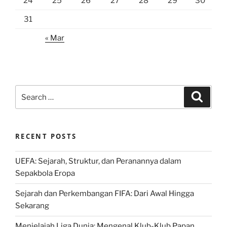
24
25
26
27
28
29
30
31
« Mar
Search
Search
for:
RECENT POSTS
UEFA: Sejarah, Struktur, dan Peranannya dalam
Sepakbola Eropa
Sejarah dan Perkembangan FIFA: Dari Awal Hingga
Sekarang
Menjelajah Liga Dunia: Mengenal Klub-Klub Papan