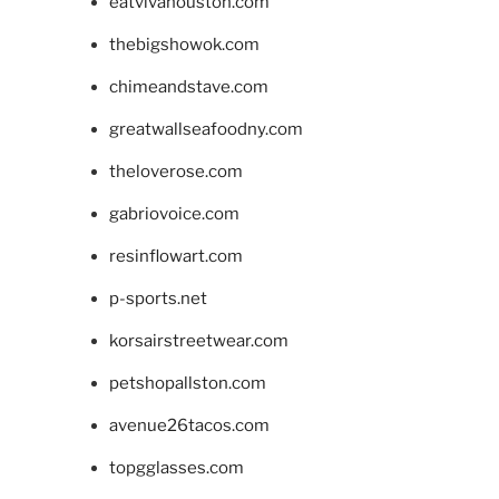
eatvivahouston.com
thebigshowok.com
chimeandstave.com
greatwallseafoodny.com
theloverose.com
gabriovoice.com
resinflowart.com
p-sports.net
korsairstreetwear.com
petshopallston.com
avenue26tacos.com
topgglasses.com