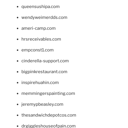
queensushipa.com
wendyweimerdds.com
ameri-camp.com
hrsreceivables.com
empconst1.com
cinderella-support.com
bigpinkrestaurant.com
inspirehuahin.com
memmingerspainting.com
jeremypbeasley.com
thesandwichdepotcos.com
drgiggleshouseofpain.com