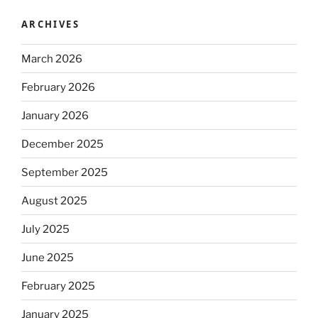
ARCHIVES
March 2026
February 2026
January 2026
December 2025
September 2025
August 2025
July 2025
June 2025
February 2025
January 2025