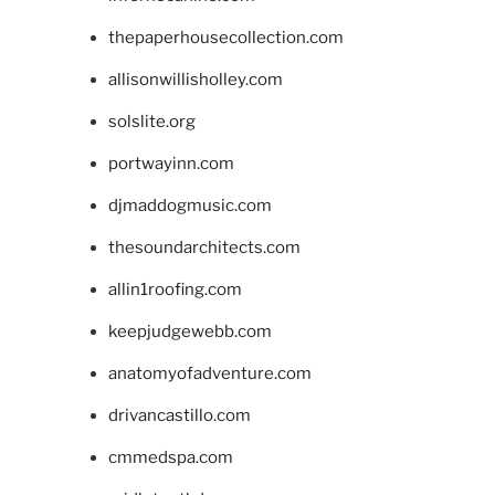
thepaperhousecollection.com
allisonwillisholley.com
solslite.org
portwayinn.com
djmaddogmusic.com
thesoundarchitects.com
allin1roofing.com
keepjudgewebb.com
anatomyofadventure.com
drivancastillo.com
cmmedspa.com