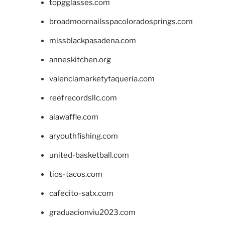
topgglasses.com
broadmoornailsspacoloradosprings.com
missblackpasadena.com
anneskitchen.org
valenciamarketytaqueria.com
reefrecordsllc.com
alawaffle.com
aryouthfishing.com
united-basketball.com
tios-tacos.com
cafecito-satx.com
graduacionviu2023.com