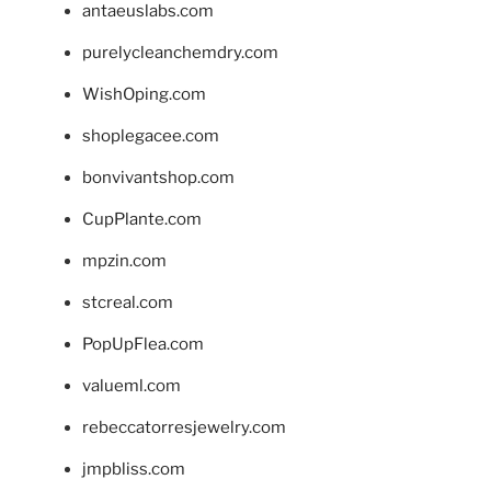
antaeuslabs.com
purelycleanchemdry.com
WishOping.com
shoplegacee.com
bonvivantshop.com
CupPlante.com
mpzin.com
stcreal.com
PopUpFlea.com
valueml.com
rebeccatorresjewelry.com
jmpbliss.com