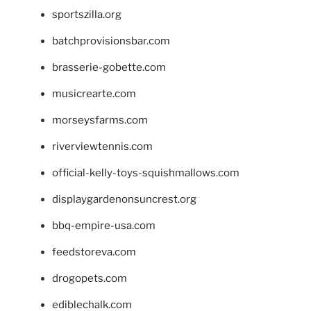
sportszilla.org
batchprovisionsbar.com
brasserie-gobette.com
musicrearte.com
morseysfarms.com
riverviewtennis.com
official-kelly-toys-squishmallows.com
displaygardenonsuncrest.org
bbq-empire-usa.com
feedstoreva.com
drogopets.com
ediblechalk.com