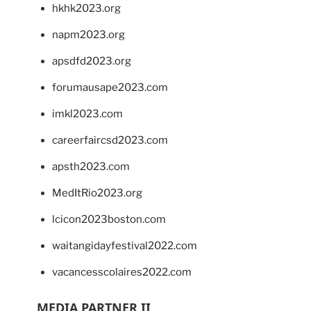
hkhk2023.org
napm2023.org
apsdfd2023.org
forumausape2023.com
imkl2023.com
careerfaircsd2023.com
apsth2023.com
MedItRio2023.org
lcicon2023boston.com
waitangidayfestival2022.com
vacancesscolaires2022.com
MEDIA PARTNER II