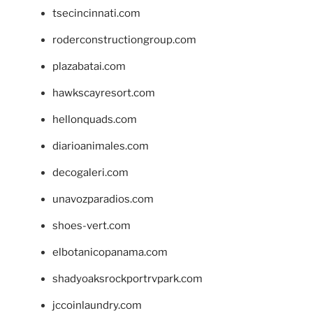
tsecincinnati.com
roderconstructiongroup.com
plazabatai.com
hawkscayresort.com
hellonquads.com
diarioanimales.com
decogaleri.com
unavozparadios.com
shoes-vert.com
elbotanicopanama.com
shadyoaksrockportrvpark.com
jccoinlaundry.com