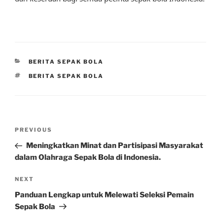
CATEGORIES
BERITA SEPAK BOLA
TAGS
BERITA SEPAK BOLA
Post
Previous
PREVIOUS
navigation
Post
Meningkatkan Minat dan Partisipasi Masyarakat
dalam Olahraga Sepak Bola di Indonesia.
Next
NEXT
Post
Panduan Lengkap untuk Melewati Seleksi Pemain
Sepak Bola