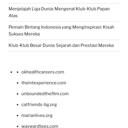
Menjelajah Liga Dunia: Mengenal Klub-Klub Papan
Atas
Pemain Bintang Indonesia yang Menginspirasi: Kisah
Sukses Mereka
Klub-Klub Besar Dunia: Sejarah dan Prestasi Mereka
okhealthcareers.com
theintexperience.com
unboundedthefilm.com
catfriends-bg.org
marianlives.org
waywardtees.com