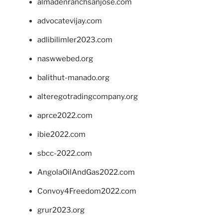
almadenranchsanjose.com
advocatevijay.com
adlibilimler2023.com
naswwebed.org
balithut-manado.org
alteregotradingcompany.org
aprce2022.com
ibie2022.com
sbcc-2022.com
AngolaOilAndGas2022.com
Convoy4Freedom2022.com
grur2023.org