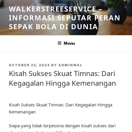
Skip
WALKERSTREESERVICE –
to
INFORMASI SEPUTAR PERAN
content
SEPAK BOLA DI DUNIA
Menu
POSTED
OCTOBER 22, 2024
BY
ADMINWAL
ON
Kisah Sukses Skuat Timnas: Dari
Kegagalan Hingga Kemenangan
Kisah Sukses Skuat Timnas: Dari Kegagalan Hingga
Kemenangan
Siapa yang tidak terpesona dengan kisah sukses dari