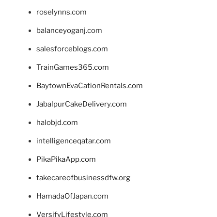
roselynns.com
balanceyoganj.com
salesforceblogs.com
TrainGames365.com
BaytownEvaCationRentals.com
JabalpurCakeDelivery.com
halobjd.com
intelligenceqatar.com
PikaPikaApp.com
takecareofbusinessdfw.org
HamadaOfJapan.com
VersifyLifestyle.com