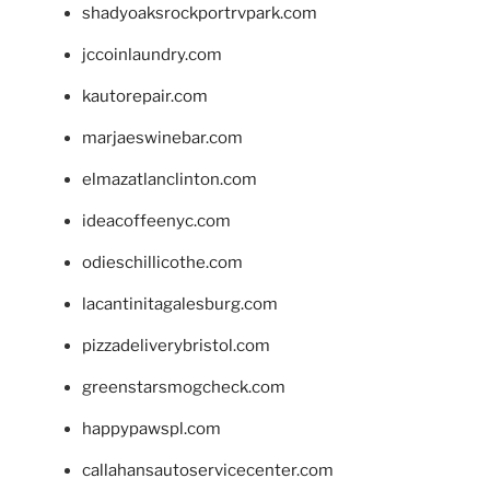
shadyoaksrockportrvpark.com
jccoinlaundry.com
kautorepair.com
marjaeswinebar.com
elmazatlanclinton.com
ideacoffeenyc.com
odieschillicothe.com
lacantinitagalesburg.com
pizzadeliverybristol.com
greenstarsmogcheck.com
happypawspl.com
callahansautoservicecenter.com