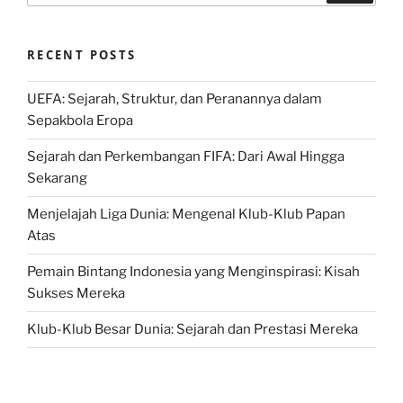
RECENT POSTS
UEFA: Sejarah, Struktur, dan Peranannya dalam
Sepakbola Eropa
Sejarah dan Perkembangan FIFA: Dari Awal Hingga
Sekarang
Menjelajah Liga Dunia: Mengenal Klub-Klub Papan
Atas
Pemain Bintang Indonesia yang Menginspirasi: Kisah
Sukses Mereka
Klub-Klub Besar Dunia: Sejarah dan Prestasi Mereka