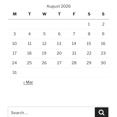
August 2026
M
T
W
T
F
S
S
1
2
3
4
5
6
7
8
9
10
11
12
13
14
15
16
17
18
19
20
21
22
23
24
25
26
27
28
29
30
31
« Mar
Search
Search
for: