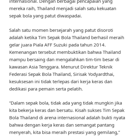
internasional. Dengan berbagai pencapaian yang
mereka raih, Thailand menjadi salah satu kekuatan
sepak bola yang patut diwaspadai.
Salah satu momen bersejarah yang patut disoroti
adalah ketika Tim Sepak Bola Thailand berhasil meraih
gelar juara Piala AFF Suzuki pada tahun 2014.
Kemenangan tersebut membuktikan bahwa Thailand
mampu bersaing dan mengalahkan tim-tim besar di
kawasan Asia Tenggara. Menurut Direktur Teknik
Federasi Sepak Bola Thailand, Sirisak Yodyardthai,
kesuksesan ini tidak terlepas dari kerja keras dan
dedikasi para pemain serta pelatih.
“Dalam sepak bola, tidak ada yang tidak mungkin jika
kita bekerja keras dan bersatu. Kisah sukses Tim Sepak
Bola Thailand di arena internasional adalah bukti nyata
bahwa dengan kerja keras dan semangat pantang
menyerah, kita bisa meraih prestasi yang gemilang,”