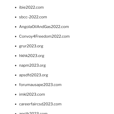
ibie2022.com
sbcc-2022.com
AngolaOilAndGas2022.com
Convoy4Freedom2022.com
grur2023.org
hkhk2023.org
napm2023.org
apsdfd2023.org
forumausape2023.com
imkl2023.com
careerfaircsd2023.com
apsth2023.com