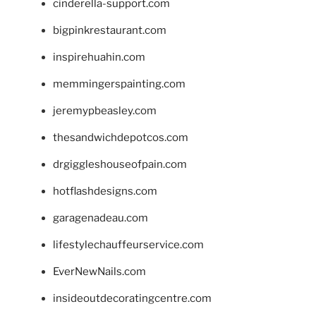
cinderella-support.com
bigpinkrestaurant.com
inspirehuahin.com
memmingerspainting.com
jeremypbeasley.com
thesandwichdepotcos.com
drgiggleshouseofpain.com
hotflashdesigns.com
garagenadeau.com
lifestylechauffeurservice.com
EverNewNails.com
insideoutdecoratingcentre.com