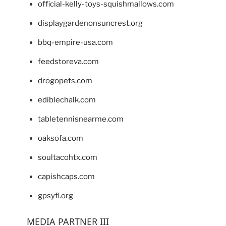
official-kelly-toys-squishmallows.com
displaygardenonsuncrest.org
bbq-empire-usa.com
feedstoreva.com
drogopets.com
ediblechalk.com
tabletennisnearme.com
oaksofa.com
soultacohtx.com
capishcaps.com
gpsyfl.org
MEDIA PARTNER III