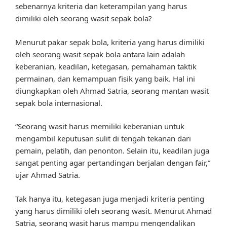
sebenarnya kriteria dan keterampilan yang harus
dimiliki oleh seorang wasit sepak bola?
Menurut pakar sepak bola, kriteria yang harus dimiliki
oleh seorang wasit sepak bola antara lain adalah
keberanian, keadilan, ketegasan, pemahaman taktik
permainan, dan kemampuan fisik yang baik. Hal ini
diungkapkan oleh Ahmad Satria, seorang mantan wasit
sepak bola internasional.
“Seorang wasit harus memiliki keberanian untuk
mengambil keputusan sulit di tengah tekanan dari
pemain, pelatih, dan penonton. Selain itu, keadilan juga
sangat penting agar pertandingan berjalan dengan fair,”
ujar Ahmad Satria.
Tak hanya itu, ketegasan juga menjadi kriteria penting
yang harus dimiliki oleh seorang wasit. Menurut Ahmad
Satria, seorang wasit harus mampu mengendalikan