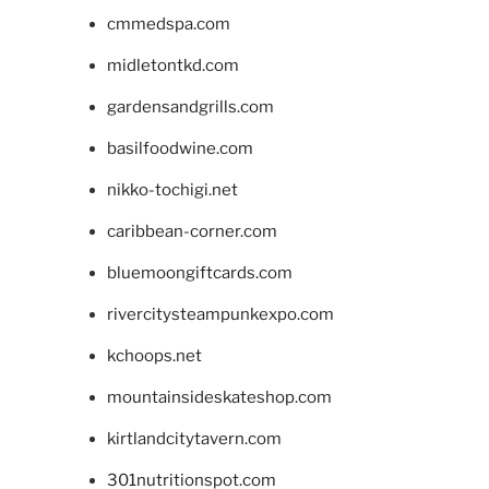
cmmedspa.com
midletontkd.com
gardensandgrills.com
basilfoodwine.com
nikko-tochigi.net
caribbean-corner.com
bluemoongiftcards.com
rivercitysteampunkexpo.com
kchoops.net
mountainsideskateshop.com
kirtlandcitytavern.com
301nutritionspot.com