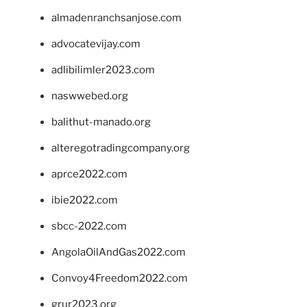
almadenranchsanjose.com
advocatevijay.com
adlibilimler2023.com
naswwebed.org
balithut-manado.org
alteregotradingcompany.org
aprce2022.com
ibie2022.com
sbcc-2022.com
AngolaOilAndGas2022.com
Convoy4Freedom2022.com
grur2023.org