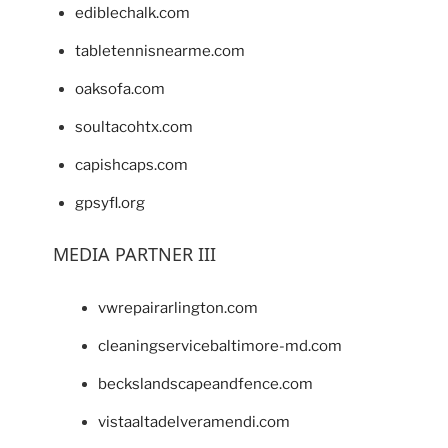
ediblechalk.com
tabletennisnearme.com
oaksofa.com
soultacohtx.com
capishcaps.com
gpsyfl.org
MEDIA PARTNER III
vwrepairarlington.com
cleaningservicebaltimore-md.com
beckslandscapeandfence.com
vistaaltadelveramendi.com