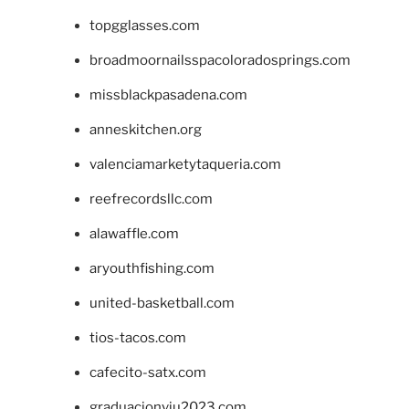
topgglasses.com
broadmoornailsspacoloradosprings.com
missblackpasadena.com
anneskitchen.org
valenciamarketytaqueria.com
reefrecordsllc.com
alawaffle.com
aryouthfishing.com
united-basketball.com
tios-tacos.com
cafecito-satx.com
graduacionviu2023.com