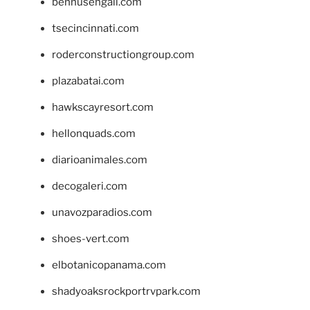
bennusehgall.com
tsecincinnati.com
roderconstructiongroup.com
plazabatai.com
hawkscayresort.com
hellonquads.com
diarioanimales.com
decogaleri.com
unavozparadios.com
shoes-vert.com
elbotanicopanama.com
shadyoaksrockportrvpark.com