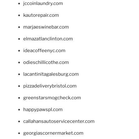
jccoinlaundry.com
kautorepair.com
marjaeswinebar.com
elmazatlanclinton.com
ideacoffeenyc.com
odieschillicothe.com
lacantinitagalesburg.com
pizzadeliverybristol.com
greenstarsmogcheck.com
happypawspl.com
callahansautoservicecenter.com
georgiascornermarket.com