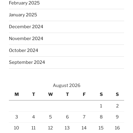
February 2025
January 2025
December 2024
November 2024
October 2024
September 2024
August 2026
M
T
W
T
F
S
S
1
2
3
4
5
6
7
8
9
10
11
12
13
14
15
16