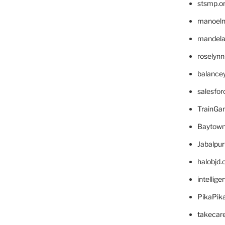
stsmp.o
manoel
mandelae
roselyn
balance
salesfo
TrainG
Baytown
Jabalpu
halobjd
intellig
PikaPik
takecar