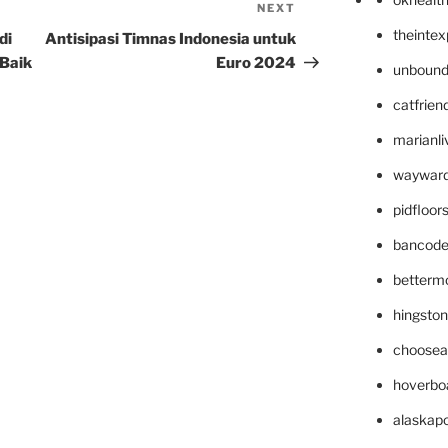
NEXT
Next
Post
theinte
di
Antisipasi Timnas Indonesia untuk
 Baik
Euro 2024
unbound
catfrien
marianli
wayward
pidfloo
bancode
betterm
hingsto
choosea
hoverbo
alaskapo