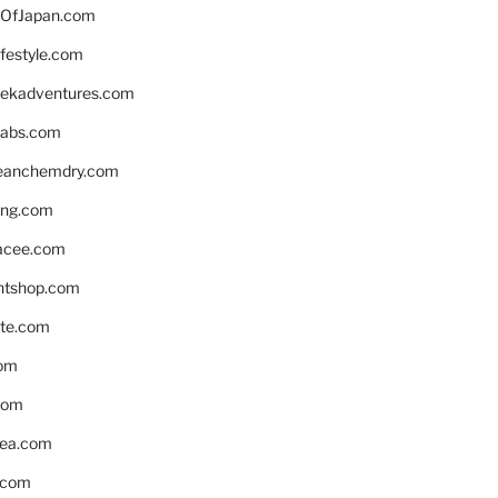
OfJapan.com
ifestyle.com
eekadventures.com
labs.com
leanchemdry.com
ing.com
acee.com
ntshop.com
te.com
om
com
ea.com
.com