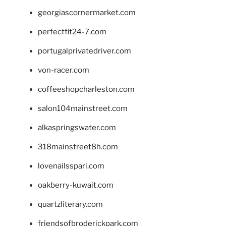
georgiascornermarket.com
perfectfit24-7.com
portugalprivatedriver.com
von-racer.com
coffeeshopcharleston.com
salon104mainstreet.com
alkaspringswater.com
318mainstreet8h.com
lovenailsspari.com
oakberry-kuwait.com
quartzliterary.com
friendsofbroderickpark.com