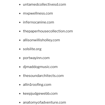
untamedcollectivesd.com
mxpwellness.com
infernocanine.com
thepaperhousecollection.com
allisonwillisholley.com
solslite.org
portwayinn.com
djmaddogmusic.com
thesoundarchitects.com
allin1roofing.com
keepjudgewebb.com
anatomyofadventure.com