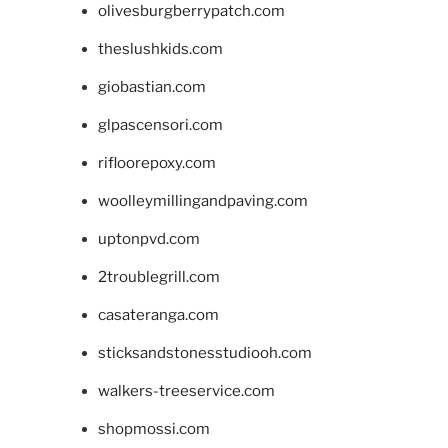
olivesburgberrypatch.com
theslushkids.com
giobastian.com
glpascensori.com
rifloorepoxy.com
woolleymillingandpaving.com
uptonpvd.com
2troublegrill.com
casateranga.com
sticksandstonesstudiooh.com
walkers-treeservice.com
shopmossi.com