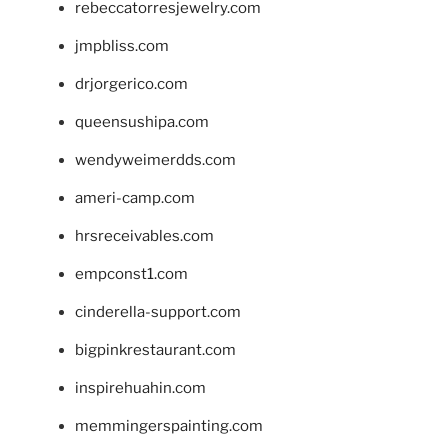
rebeccatorresjewelry.com
jmpbliss.com
drjorgerico.com
queensushipa.com
wendyweimerdds.com
ameri-camp.com
hrsreceivables.com
empconst1.com
cinderella-support.com
bigpinkrestaurant.com
inspirehuahin.com
memmingerspainting.com