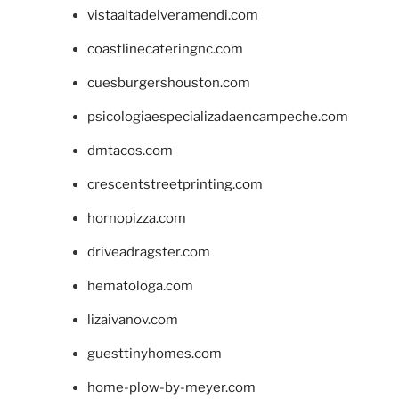
vistaaltadelveramendi.com
coastlinecateringnc.com
cuesburgershouston.com
psicologiaespecializadaencampeche.com
dmtacos.com
crescentstreetprinting.com
hornopizza.com
driveadragster.com
hematologa.com
lizaivanov.com
guesttinyhomes.com
home-plow-by-meyer.com