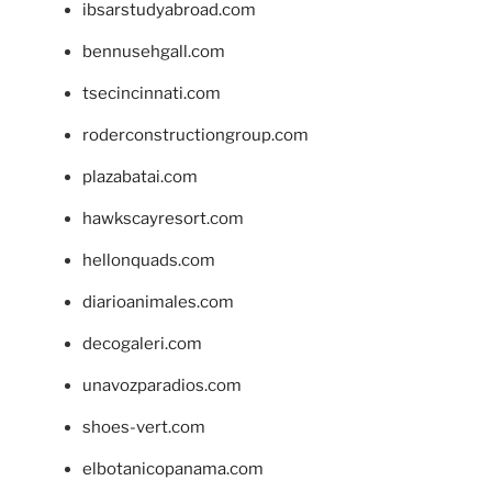
ibsarstudyabroad.com
bennusehgall.com
tsecincinnati.com
roderconstructiongroup.com
plazabatai.com
hawkscayresort.com
hellonquads.com
diarioanimales.com
decogaleri.com
unavozparadios.com
shoes-vert.com
elbotanicopanama.com