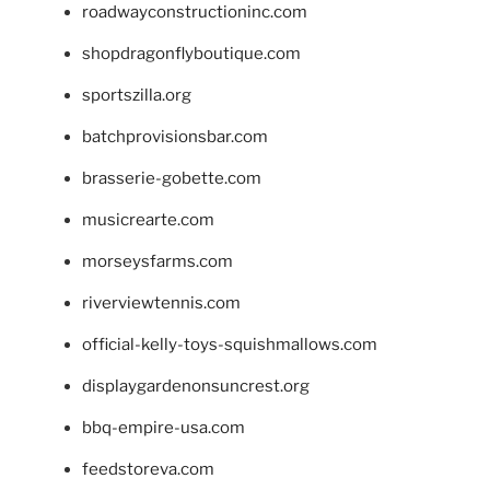
roadwayconstructioninc.com
shopdragonflyboutique.com
sportszilla.org
batchprovisionsbar.com
brasserie-gobette.com
musicrearte.com
morseysfarms.com
riverviewtennis.com
official-kelly-toys-squishmallows.com
displaygardenonsuncrest.org
bbq-empire-usa.com
feedstoreva.com