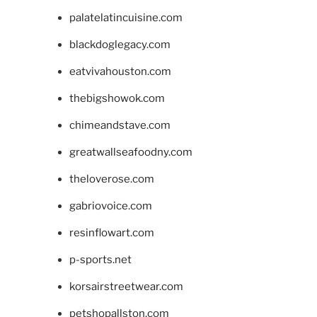
palatelatincuisine.com
blackdoglegacy.com
eatvivahouston.com
thebigshowok.com
chimeandstave.com
greatwallseafoodny.com
theloverose.com
gabriovoice.com
resinflowart.com
p-sports.net
korsairstreetwear.com
petshopallston.com