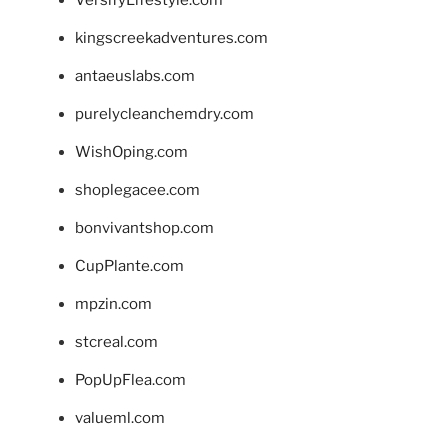
kingscreekadventures.com
antaeuslabs.com
purelycleanchemdry.com
WishOping.com
shoplegacee.com
bonvivantshop.com
CupPlante.com
mpzin.com
stcreal.com
PopUpFlea.com
valueml.com