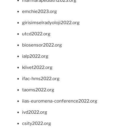
marmarapediatri2023.org
emchie2023.org
girisimselradyoloji2022.org
utcd2022.org
biosensor2022.org
ialp2022.org
klivet2022.org
ifac-hms2022.org
taoms2022.org
iias-euromena-conference2022.org
ivd2022.org
csity2022.org