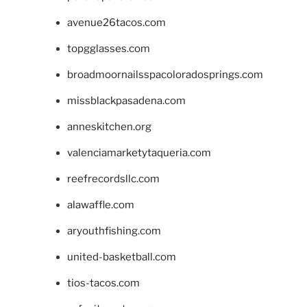
avenue26tacos.com
topgglasses.com
broadmoornailsspacoloradosprings.com
missblackpasadena.com
anneskitchen.org
valenciamarketytaqueria.com
reefrecordsllc.com
alawaffle.com
aryouthfishing.com
united-basketball.com
tios-tacos.com