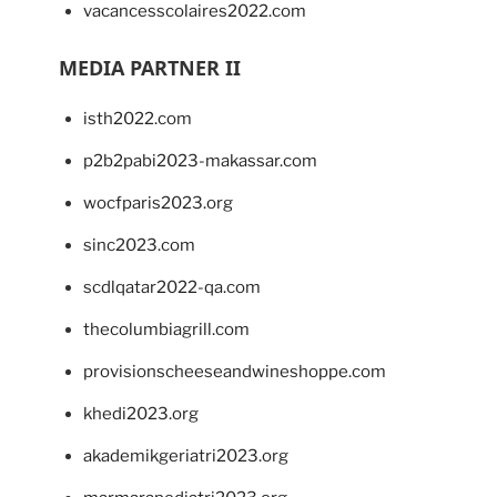
vacancesscolaires2022.com
MEDIA PARTNER II
isth2022.com
p2b2pabi2023-makassar.com
wocfparis2023.org
sinc2023.com
scdlqatar2022-qa.com
thecolumbiagrill.com
provisionscheeseandwineshoppe.com
khedi2023.org
akademikgeriatri2023.org