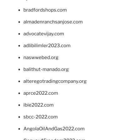
bradfordshops.com
almadenranchsanjose.com
advocatevijay.com
adlibilimler2023.com
naswwebed.org
balithut-manado.org
alteregotradingcompany.org
aprce2022.com
ibie2022.com
sbcc-2022.com
AngolaOilAndGas2022.com