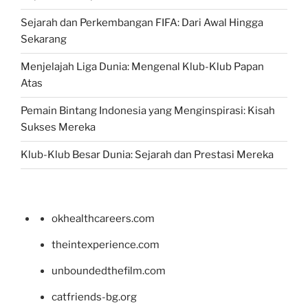
Sejarah dan Perkembangan FIFA: Dari Awal Hingga
Sekarang
Menjelajah Liga Dunia: Mengenal Klub-Klub Papan
Atas
Pemain Bintang Indonesia yang Menginspirasi: Kisah
Sukses Mereka
Klub-Klub Besar Dunia: Sejarah dan Prestasi Mereka
okhealthcareers.com
theintexperience.com
unboundedthefilm.com
catfriends-bg.org