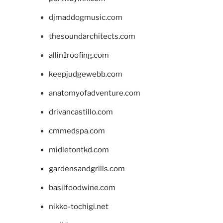
djmaddogmusic.com
thesoundarchitects.com
allin1roofing.com
keepjudgewebb.com
anatomyofadventure.com
drivancastillo.com
cmmedspa.com
midletontkd.com
gardensandgrills.com
basilfoodwine.com
nikko-tochigi.net