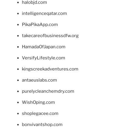
halobjd.com
intelligenceqatar.com
PikaPikaApp.com
takecareofbusinessdfw.org
HamadaOfJapan.com
VersifyLifestyle.com
kingscreekadventures.com
antaeuslabs.com
purelycleanchemdry.com
WishOping.com
shoplegacee.com
bonvivantshop.com