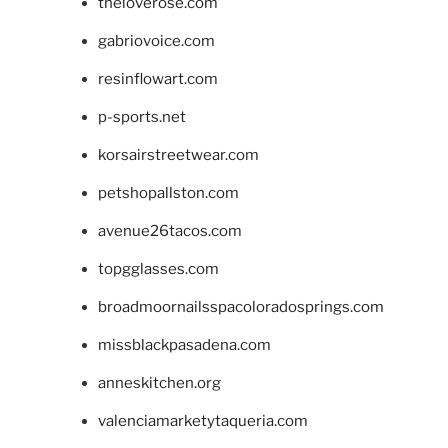
theloverose.com
gabriovoice.com
resinflowart.com
p-sports.net
korsairstreetwear.com
petshopallston.com
avenue26tacos.com
topgglasses.com
broadmoornailsspacoloradosprings.com
missblackpasadena.com
anneskitchen.org
valenciamarketytaqueria.com