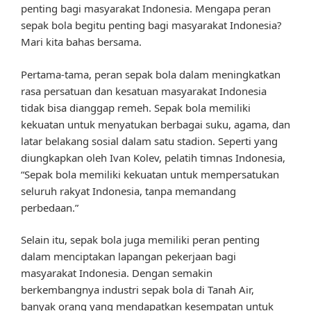
penting bagi masyarakat Indonesia. Mengapa peran
sepak bola begitu penting bagi masyarakat Indonesia?
Mari kita bahas bersama.
Pertama-tama, peran sepak bola dalam meningkatkan
rasa persatuan dan kesatuan masyarakat Indonesia
tidak bisa dianggap remeh. Sepak bola memiliki
kekuatan untuk menyatukan berbagai suku, agama, dan
latar belakang sosial dalam satu stadion. Seperti yang
diungkapkan oleh Ivan Kolev, pelatih timnas Indonesia,
“Sepak bola memiliki kekuatan untuk mempersatukan
seluruh rakyat Indonesia, tanpa memandang
perbedaan.”
Selain itu, sepak bola juga memiliki peran penting
dalam menciptakan lapangan pekerjaan bagi
masyarakat Indonesia. Dengan semakin
berkembangnya industri sepak bola di Tanah Air,
banyak orang yang mendapatkan kesempatan untuk