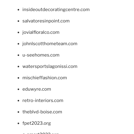
insideoutdecoratingcentre.com
salvatoresinpoint.com
jovialfloralco.com
johnlscotthometeam.com
u-seehomes.com
watersportslagonissi.com
mischieffashion.com
eduwyre.com
retro-interiors.com
theblvd-boise.com
fpet2023.org