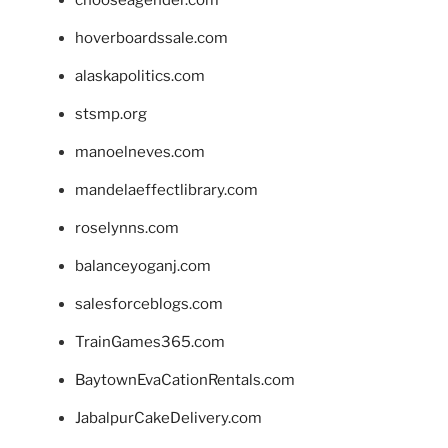
hoverboardssale.com
alaskapolitics.com
stsmp.org
manoelneves.com
mandelaeffectlibrary.com
roselynns.com
balanceyoganj.com
salesforceblogs.com
TrainGames365.com
BaytownEvaCationRentals.com
JabalpurCakeDelivery.com