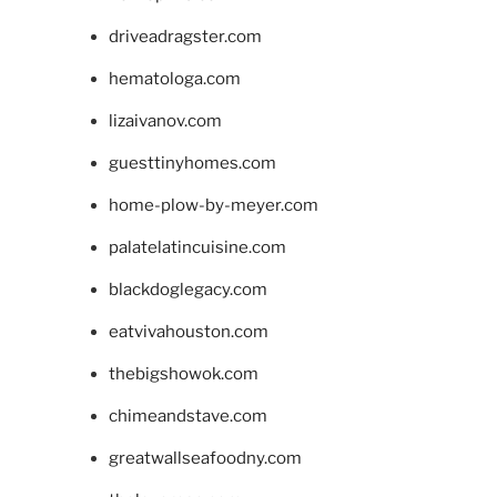
driveadragster.com
hematologa.com
lizaivanov.com
guesttinyhomes.com
home-plow-by-meyer.com
palatelatincuisine.com
blackdoglegacy.com
eatvivahouston.com
thebigshowok.com
chimeandstave.com
greatwallseafoodny.com