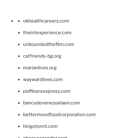
okhealthcareers.com
theintexperience.com
unboundedthefilm.com
catfriends-bg.org
marianlives.org
waywardtees.com
pidfloorsexpress.com
bancodevenezuelaen.com
bettermoodfoodcorporation.com
hingstonnt.com
chooseagender.com