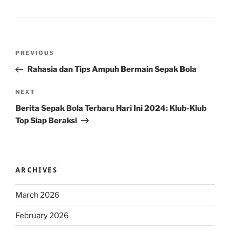
Post
Previous
PREVIOUS
navigation
Post
Rahasia dan Tips Ampuh Bermain Sepak Bola
Next
NEXT
Post
Berita Sepak Bola Terbaru Hari Ini 2024: Klub-Klub
Top Siap Beraksi
ARCHIVES
March 2026
February 2026