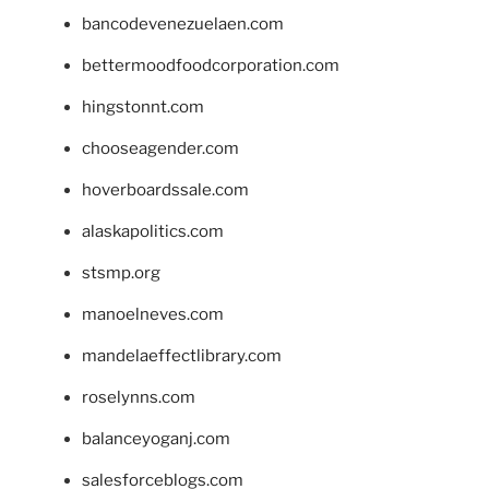
bancodevenezuelaen.com
bettermoodfoodcorporation.com
hingstonnt.com
chooseagender.com
hoverboardssale.com
alaskapolitics.com
stsmp.org
manoelneves.com
mandelaeffectlibrary.com
roselynns.com
balanceyoganj.com
salesforceblogs.com