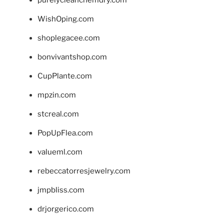
WishOping.com
shoplegacee.com
bonvivantshop.com
CupPlante.com
mpzin.com
stcreal.com
PopUpFlea.com
valueml.com
rebeccatorresjewelry.com
jmpbliss.com
drjorgerico.com