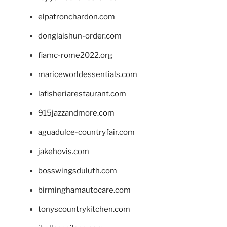
elpatronchardon.com
donglaishun-order.com
fiamc-rome2022.org
mariceworldessentials.com
lafisheriarestaurant.com
915jazzandmore.com
aguadulce-countryfair.com
jakehovis.com
bosswingsduluth.com
birminghamautocare.com
tonyscountrykitchen.com