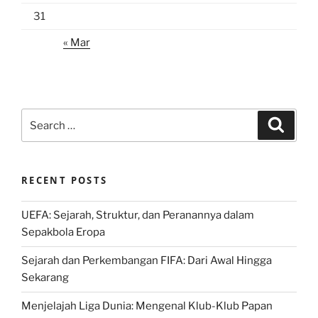
31
« Mar
Search
Search
for:
RECENT POSTS
UEFA: Sejarah, Struktur, dan Peranannya dalam
Sepakbola Eropa
Sejarah dan Perkembangan FIFA: Dari Awal Hingga
Sekarang
Menjelajah Liga Dunia: Mengenal Klub-Klub Papan