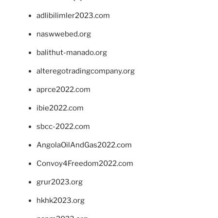
adlibilimler2023.com
naswwebed.org
balithut-manado.org
alteregotradingcompany.org
aprce2022.com
ibie2022.com
sbcc-2022.com
AngolaOilAndGas2022.com
Convoy4Freedom2022.com
grur2023.org
hkhk2023.org