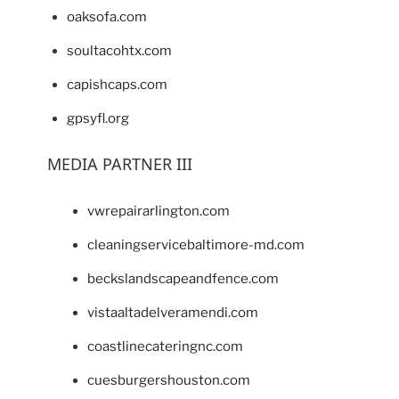
oaksofa.com
soultacohtx.com
capishcaps.com
gpsyfl.org
MEDIA PARTNER III
vwrepairarlington.com
cleaningservicebaltimore-md.com
beckslandscapeandfence.com
vistaaltadelveramendi.com
coastlinecateringnc.com
cuesburgershouston.com