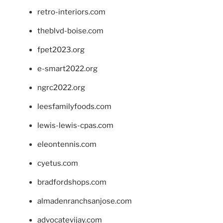
retro-interiors.com
theblvd-boise.com
fpet2023.org
e-smart2022.org
ngrc2022.org
leesfamilyfoods.com
lewis-lewis-cpas.com
eleontennis.com
cyetus.com
bradfordshops.com
almadenranchsanjose.com
advocatevijay.com