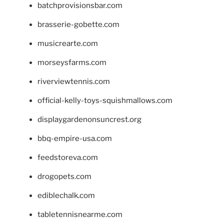
batchprovisionsbar.com
brasserie-gobette.com
musicrearte.com
morseysfarms.com
riverviewtennis.com
official-kelly-toys-squishmallows.com
displaygardenonsuncrest.org
bbq-empire-usa.com
feedstoreva.com
drogopets.com
ediblechalk.com
tabletennisnearme.com