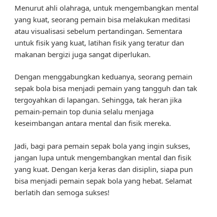
Menurut ahli olahraga, untuk mengembangkan mental
yang kuat, seorang pemain bisa melakukan meditasi
atau visualisasi sebelum pertandingan. Sementara
untuk fisik yang kuat, latihan fisik yang teratur dan
makanan bergizi juga sangat diperlukan.
Dengan menggabungkan keduanya, seorang pemain
sepak bola bisa menjadi pemain yang tangguh dan tak
tergoyahkan di lapangan. Sehingga, tak heran jika
pemain-pemain top dunia selalu menjaga
keseimbangan antara mental dan fisik mereka.
Jadi, bagi para pemain sepak bola yang ingin sukses,
jangan lupa untuk mengembangkan mental dan fisik
yang kuat. Dengan kerja keras dan disiplin, siapa pun
bisa menjadi pemain sepak bola yang hebat. Selamat
berlatih dan semoga sukses!