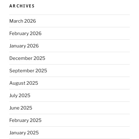
ARCHIVES
March 2026
February 2026
January 2026
December 2025
September 2025
August 2025
July 2025
June 2025
February 2025
January 2025