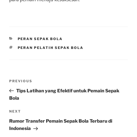
CATEGORIES
PERAN SEPAK BOLA
TAGS
PERAN PELATIH SEPAK BOLA
Post
Previous
PREVIOUS
navigation
Post
Tips Latihan yang Efektif untuk Pemain Sepak
Bola
Next
NEXT
Post
Rumor Transfer Pemain Sepak Bola Terbaru di
Indonesia