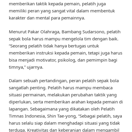
memberikan taktik kepada pemain, pelatih juga
memiliki peran yang sangat vital dalam membentuk
karakter dan mental para pemainnya.
Menurut Pakar Olahraga, Bambang Sudarsono, pelatih
sepak bola harus mampu mengelola tim dengan baik.
“Seorang pelatih tidak hanya bertugas untuk
memberikan instruksi kepada pemain, tetapi juga harus
bisa menjadi motivator, psikolog, dan pemimpin bagi
timnya,” ujarnya.
Dalam sebuah pertandingan, peran pelatih sepak bola
sangatlah penting. Pelatih harus mampu membaca
situasi permainan, melakukan perubahan taktik yang
diperlukan, serta memberikan arahan kepada pemain di
lapangan. Sebagaimana yang dikatakan oleh Pelatih
Timnas Indonesia, Shin Tae-yong, “Sebagai pelatih, saya
harus selalu siap dalam menghadapi situasi yang tidak
terduga. Kreativitas dan keberanian dalam mengambil