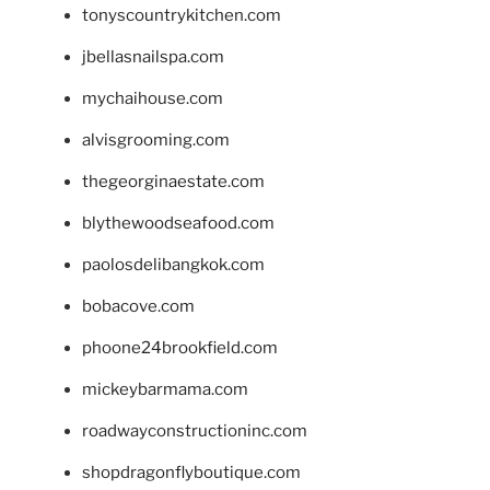
tonyscountrykitchen.com
jbellasnailspa.com
mychaihouse.com
alvisgrooming.com
thegeorginaestate.com
blythewoodseafood.com
paolosdelibangkok.com
bobacove.com
phoone24brookfield.com
mickeybarmama.com
roadwayconstructioninc.com
shopdragonflyboutique.com