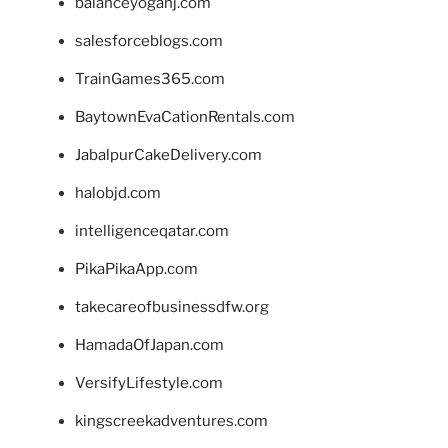
balanceyoganj.com
salesforceblogs.com
TrainGames365.com
BaytownEvaCationRentals.com
JabalpurCakeDelivery.com
halobjd.com
intelligenceqatar.com
PikaPikaApp.com
takecareofbusinessdfw.org
HamadaOfJapan.com
VersifyLifestyle.com
kingscreekadventures.com