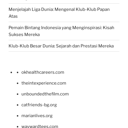
Menjelajah Liga Dunia: Mengenal Klub-Klub Papan
Atas
Pemain Bintang Indonesia yang Menginspirasi: Kisah
Sukses Mereka
Klub-Klub Besar Dunia: Sejarah dan Prestasi Mereka
okhealthcareers.com
theintexperience.com
unboundedthefilm.com
catfriends-bg.org
marianlives.org
waywardtees.com