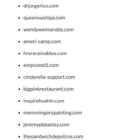
drjorgerico.com
queensushipa.com
wendyweimerdds.com
ameri-camp.com
hrsreceivables.com
empconst1.com
cinderella-support.com
bigpinkrestaurant.com
inspirehuahin.com
memmingerspainting.com
jeremypbeasley.com
thesandwichdepotcos.com