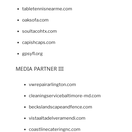
tabletennisnearme.com
oaksofa.com
soultacohtx.com
capishcaps.com
gpsyfl.org
MEDIA PARTNER III
vwrepairarlington.com
cleaningservicebaltimore-md.com
beckslandscapeandfence.com
vistaaltadelveramendi.com
coastlinecateringnc.com