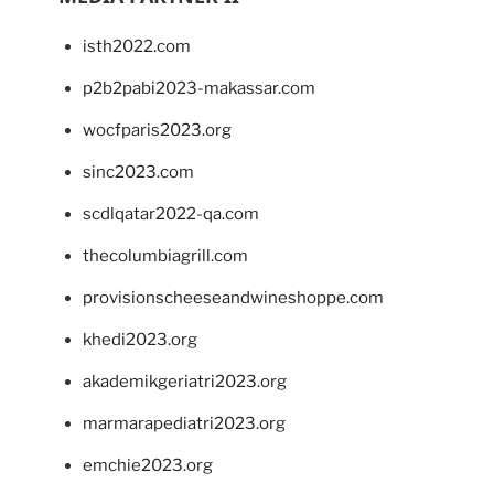
isth2022.com
p2b2pabi2023-makassar.com
wocfparis2023.org
sinc2023.com
scdlqatar2022-qa.com
thecolumbiagrill.com
provisionscheeseandwineshoppe.com
khedi2023.org
akademikgeriatri2023.org
marmarapediatri2023.org
emchie2023.org