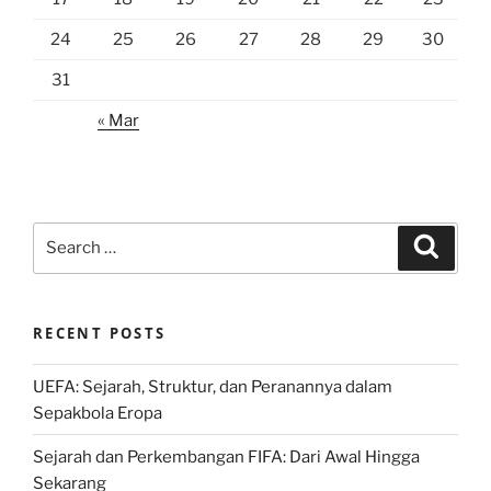
24
25
26
27
28
29
30
31
« Mar
Search
Search
for:
RECENT POSTS
UEFA: Sejarah, Struktur, dan Peranannya dalam
Sepakbola Eropa
Sejarah dan Perkembangan FIFA: Dari Awal Hingga
Sekarang