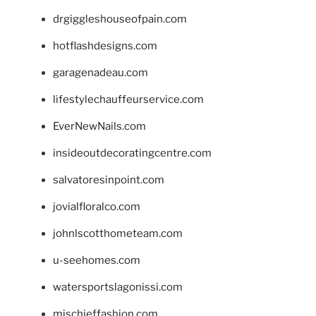
drgiggleshouseofpain.com
hotflashdesigns.com
garagenadeau.com
lifestylechauffeurservice.com
EverNewNails.com
insideoutdecoratingcentre.com
salvatoresinpoint.com
jovialfloralco.com
johnlscotthometeam.com
u-seehomes.com
watersportslagonissi.com
mischieffashion.com