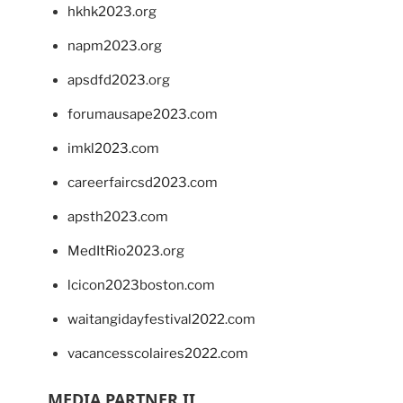
hkhk2023.org
napm2023.org
apsdfd2023.org
forumausape2023.com
imkl2023.com
careerfaircsd2023.com
apsth2023.com
MedItRio2023.org
lcicon2023boston.com
waitangidayfestival2022.com
vacancesscolaires2022.com
MEDIA PARTNER II