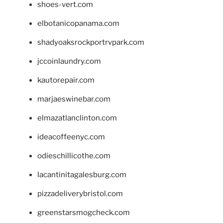
shoes-vert.com
elbotanicopanama.com
shadyoaksrockportrvpark.com
jccoinlaundry.com
kautorepair.com
marjaeswinebar.com
elmazatlanclinton.com
ideacoffeenyc.com
odieschillicothe.com
lacantinitagalesburg.com
pizzadeliverybristol.com
greenstarsmogcheck.com