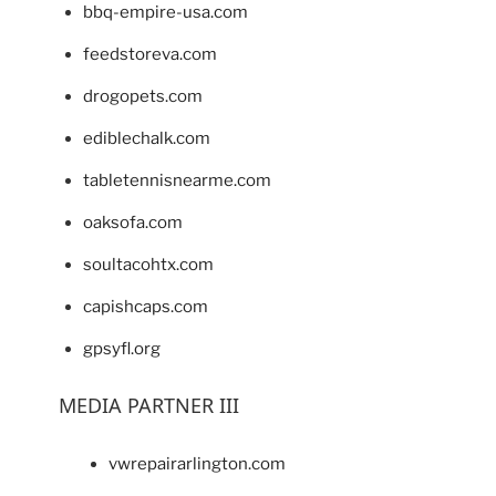
bbq-empire-usa.com
feedstoreva.com
drogopets.com
ediblechalk.com
tabletennisnearme.com
oaksofa.com
soultacohtx.com
capishcaps.com
gpsyfl.org
MEDIA PARTNER III
vwrepairarlington.com