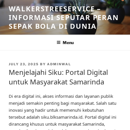
Skip
WALKERSTREESERVICE –
to
INFORMASI SEPUTAR PERAN
content
SEPAK BOLA DI DUNIA
Menu
POSTED
JULY 23, 2025
BY
ADMINWAL
ON
Menjelajahi Siku: Portal Digital
untuk Masyarakat Samarinda
Di era digital ini, akses informasi dan layanan publik
menjadi semakin penting bagi masyarakat. Salah satu
inovasi yang hadir untuk memenuhi kebutuhan
tersebut adalah siku.blksamarinda.id. Portal digital ini
dirancang khusus untuk masyarakat Samarinda,