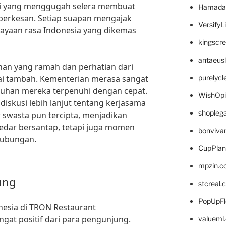
si yang menggugah selera membuat
Hamada
berkesan. Setiap suapan mengajak
VersifyL
yaan rasa Indonesia yang dikemas
kingscr
antaeus
nan yang ramah dan perhatian dari
ilai tambah. Kementerian merasa sangat
purelyc
tuhan mereka terpenuhi dengan cepat.
WishOp
iskusi lebih lanjut tentang kerjasama
shopleg
 swasta pun tercipta, menjadikan
kedar bersantap, tetapi juga momen
bonviva
hubungan.
CupPlan
mpzin.c
ung
stcreal.
PopUpFl
esia di TRON Restaurant
at positif dari para pengunjung.
valueml