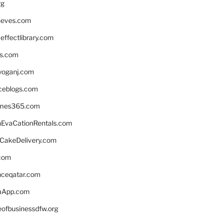
rg
neves.com
ffectlibrary.com
ns.com
yoganj.com
rceblogs.com
ames365.com
EvaCationRentals.com
rCakeDelivery.com
.com
enceqatar.com
aApp.com
eofbusinessdfw.org