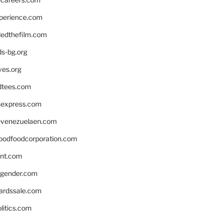
xperience.com
edthefilm.com
ds-bg.org
ves.org
tees.com
rsexpress.com
venezuelaen.com
oodfoodcorporation.com
nnt.com
gender.com
ardssale.com
litics.com