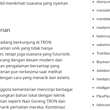
stsmp.o
mbil menikmati suasana yang nyaman
manoel
mandelae
roselyn
rian
balance
sedang berkunjung di TRON
salesfo
aman unik yang tidak hanya
TrainG
 tetapi juga suasana yang futuristik.
rancang dengan desain modern dan
Baytown
kan pengalaman bersantap yang
Jabalpu
erian pun terkesima saat melihat
dengan cara yang menarik dan estetis.
halobjd
intellig
nggota kementerian mencicipi berbagai
ungkan bahan lokal dengan teknik
PikaPik
nan seperti Nasi Goreng TRON dan
takecar
narik perhatian mereka. Kombinasi