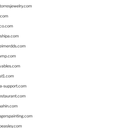
torresjewelry.com
s.com
ico.com
shipa.com
eimerdds.com
camp.com
ivables.com
st1.com
la-support.com
estaurant.com
uahin.com
erspainting.com
beasley.com