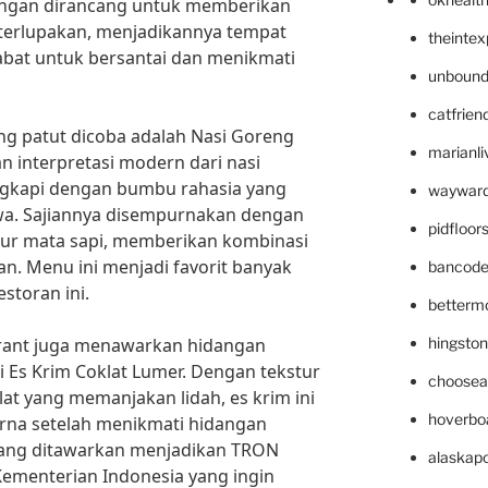
dangan dirancang untuk memberikan
 terlupakan, menjadikannya tempat
theinte
abat untuk bersantai dan menikmati
unbound
catfrien
ng patut dicoba adalah Nasi Goreng
marianli
 interpretasi modern dari nasi
engkapi dengan bumbu rahasia yang
wayward
a. Sajiannya disempurnakan dengan
pidfloo
lur mata sapi, memberikan kombinasi
. Menu ini menjadi favorit banyak
bancode
storan ini.
betterm
urant juga menawarkan hidangan
hingsto
i Es Krim Coklat Lumer. Dengan tekstur
choosea
lat yang memanjakan lidah, es krim ini
hoverbo
rna setelah menikmati hidangan
ang ditawarkan menjadikan TRON
alaskapo
 Kementerian Indonesia yang ingin