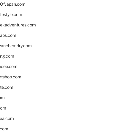
OfJapan.com
ifestyle.com
eekadventures.com
labs.com
leanchemdry.com
ing.com
acee.com
ntshop.com
te.com
om
com
ea.com
.com