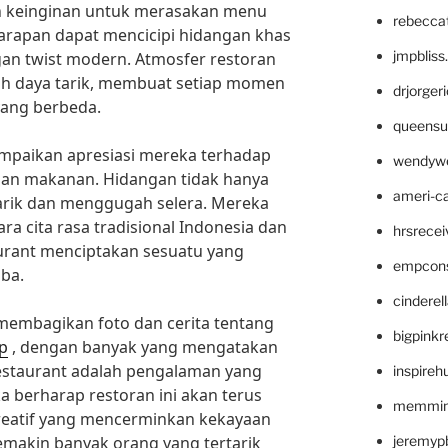
 keinginan untuk merasakan menu
rebecca
harapan dapat mencicipi hidangan khas
jmpblis
gan twist modern. Atmosfer restoran
ah daya tarik, membuat setiap momen
drjorger
ang berbeda.
queensu
paikan apresiasi mereka terhadap
wendyw
jian makanan. Hidangan tidak hanya
ameri-
enarik dan menggugah selera. Mereka
a cita rasa tradisional Indonesia dan
hrsrece
aurant menciptakan sesuatu yang
empcon
oba.
cinderel
 membagikan foto dan cerita tentang
bigpinkr
gp
, dengan banyak yang mengatakan
staurant adalah pengalaman yang
inspireh
a berharap restoran ini akan terus
memming
atif yang mencerminkan kekayaan
semakin banyak orang yang tertarik
jeremyp