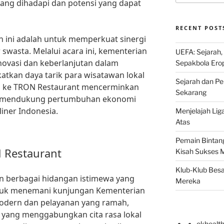
ang dihadapi dan potensi yang dapat
RECENT POST
 ini adalah untuk memperkuat sinergi
swasta. Melalui acara ini, kementerian
UEFA: Sejarah,
ovasi dan keberlanjutan dalam
Sepakbola Ero
gkatkan daya tarik para wisatawan lokal
Sejarah dan Pe
 ke TRON Restaurant mencerminkan
Sekarang
 mendukung pertumbuhan ekonomi
iner Indonesia.
Menjelajah Lig
Atas
Pemain Bintang
 Restaurant
Kisah Sukses 
Klub-Klub Besa
 berbagai hidangan istimewa yang
Mereka
tuk menemani kunjungan Kementerian
modern dan pelayanan yang ramah,
 yang menggabungkan cita rasa lokal
okhealt