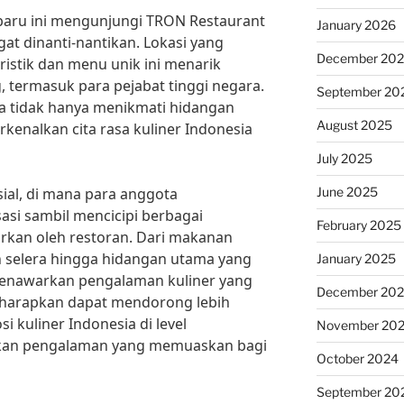
baru ini mengunjungi TRON Restaurant
January 2026
at dinanti-nantikan. Lokasi yang
December 20
ristik dan menu unik ini menarik
 termasuk para pejabat tinggi negara.
September 20
a tidak hanya menikmati hidangan
August 2025
rkenalkan cita rasa kuliner Indonesia
July 2025
June 2025
ial, di mana para anggota
asi sambil mencicipi berbagai
February 2025
arkan oleh restoran. Dari makanan
selera hingga hidangan utama yang
January 2025
enawarkan pengalaman kuliner yang
December 20
 diharapkan dapat mendorong lebih
 kuliner Indonesia di level
November 20
jikan pengalaman yang memuaskan bagi
October 2024
September 20