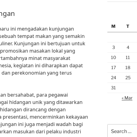
ungan
M
T
baru ini mengadakan kunjungan
 sebuah tempat makan yang semakin
uliner. Kunjungan ini bertujuan untuk
3
4
mpromosikan masakan lokal yang
10
11
bertambahnya minat masyarakat
sia, kegiatan ini diharapkan dapat
17
18
 dan perekonomian yang terus
24
25
31
an bersahabat, para pegawai
« Mar
gai hidangan unik yang ditawarkan
p hidangan dirancang dengan
ta presentasi, mencerminkan kekayaan
njungan ini juga menjadi wadah bagi
Search
kan masukan dari pelaku industri
for: