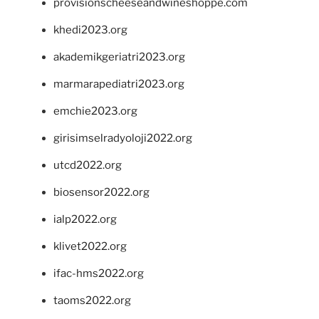
provisionscheeseandwineshoppe.com
khedi2023.org
akademikgeriatri2023.org
marmarapediatri2023.org
emchie2023.org
girisimselradyoloji2022.org
utcd2022.org
biosensor2022.org
ialp2022.org
klivet2022.org
ifac-hms2022.org
taoms2022.org