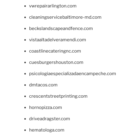
vwrepairarlington.com
cleaningservicebaltimore-md.com
beckslandscapeandfence.com
vistaaltadelveramendi.com
coastlinecateringnc.com
cuesburgershouston.com
psicologiaespecializadaencampeche.com
dmtacos.com
crescentstreetprinting.com
hornopizza.com
driveadragster.com
hematologa.com