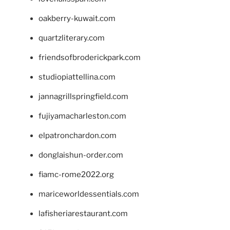
oakberry-kuwait.com
quartzliterary.com
friendsofbroderickpark.com
studiopiattellina.com
jannagrillspringfield.com
fujiyamacharleston.com
elpatronchardon.com
donglaishun-order.com
fiamc-rome2022.org
mariceworldessentials.com
lafisheriarestaurant.com