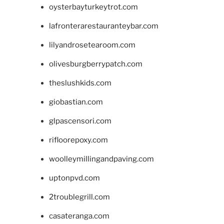
oysterbayturkeytrot.com
lafronterarestauranteybar.com
lilyandrosetearoom.com
olivesburgberrypatch.com
theslushkids.com
giobastian.com
glpascensori.com
rifloorepoxy.com
woolleymillingandpaving.com
uptonpvd.com
2troublegrill.com
casateranga.com