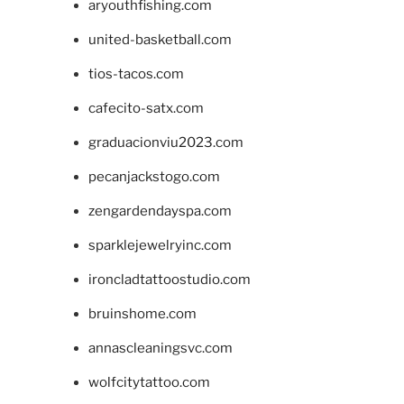
aryouthfishing.com
united-basketball.com
tios-tacos.com
cafecito-satx.com
graduacionviu2023.com
pecanjackstogo.com
zengardendayspa.com
sparklejewelryinc.com
ironcladtattoostudio.com
bruinshome.com
annascleaningsvc.com
wolfcitytattoo.com