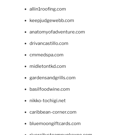
allin1roofing.com
keepjudgewebb.com
anatomyofadventure.com
drivancastillo.com
cmmedspa.com
midletontkd.com
gardensandgrills.com
basilfoodwine.com
nikko-tochigi.net
caribbean-corner.com
bluemoongiftcards.com