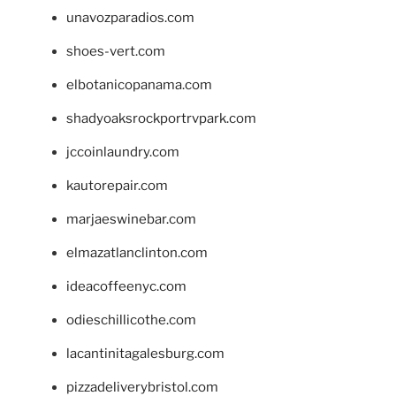
unavozparadios.com
shoes-vert.com
elbotanicopanama.com
shadyoaksrockportrvpark.com
jccoinlaundry.com
kautorepair.com
marjaeswinebar.com
elmazatlanclinton.com
ideacoffeenyc.com
odieschillicothe.com
lacantinitagalesburg.com
pizzadeliverybristol.com