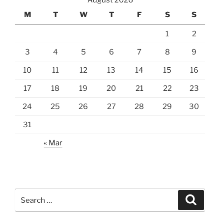
August 2026
M
T
W
T
F
S
S
1
2
3
4
5
6
7
8
9
10
11
12
13
14
15
16
17
18
19
20
21
22
23
24
25
26
27
28
29
30
31
« Mar
Search
Search
for: