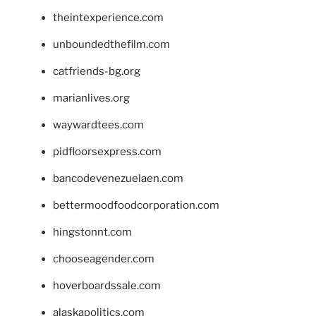
theintexperience.com
unboundedthefilm.com
catfriends-bg.org
marianlives.org
waywardtees.com
pidfloorsexpress.com
bancodevenezuelaen.com
bettermoodfoodcorporation.com
hingstonnt.com
chooseagender.com
hoverboardssale.com
alaskapolitics.com