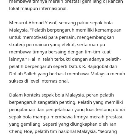
membawa timnya meraih prestasi gemilang di kancah
lokal maupun internasional.
Menurut Ahmad Yusof, seorang pakar sepak bola
Malaysia, “Pelatih berpengaruh memiliki kemampuan
untuk memotivasi para pemain, mengembangkan
strategi permainan yang efektif, serta mampu
membawa timnya bersaing dengan tim-tim kuat
lainnya.” Hal ini telah terbukti dengan adanya pelatih-
pelatih berpengaruh seperti Datuk K. Rajagobal dan
Dollah Salleh yang berhasil membawa Malaysia meraih
sukses di level internasional.
Dalam konteks sepak bola Malaysia, peran pelatih
berpengaruh sangatlah penting. Pelatih yang memiliki
pengalaman dan pengetahuan yang luas tentang dunia
sepak bola mampu membawa timnya meraih prestasi
yang gemilang. Seperti yang diungkapkan oleh Tan
Cheng Hoe, pelatih tim nasional Malaysia, “Seorang