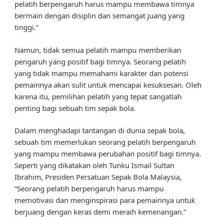
pelatih berpengaruh harus mampu membawa timnya
bermain dengan disiplin dan semangat juang yang
tinggi.”
Namun, tidak semua pelatih mampu memberikan
pengaruh yang positif bagi timnya. Seorang pelatih
yang tidak mampu memahami karakter dan potensi
pemainnya akan sulit untuk mencapai kesuksesan. Oleh
karena itu, pemilihan pelatih yang tepat sangatlah
penting bagi sebuah tim sepak bola.
Dalam menghadapi tantangan di dunia sepak bola,
sebuah tim memerlukan seorang pelatih berpengaruh
yang mampu membawa perubahan positif bagi timnya.
Seperti yang dikatakan oleh Tunku Ismail Sultan
Ibrahim, Presiden Persatuan Sepak Bola Malaysia,
“Seorang pelatih berpengaruh harus mampu
memotivasi dan menginspirasi para pemainnya untuk
berjuang dengan keras demi meraih kemenangan.”