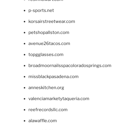
p-sports.net
korsairstreetwear.com
petshopallston.com
avenue26tacos.com
topgglasses.com
broadmoornailsspacoloradosprings.com
missblackpasadena.com
anneskitchen.org
valenciamarketytaqueria.com
reefrecordsllc.com
alawaffle.com