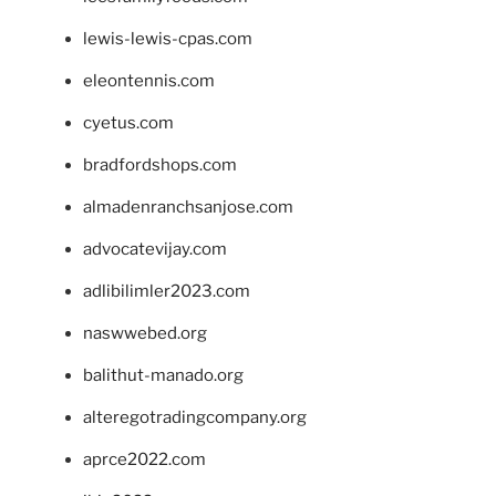
lewis-lewis-cpas.com
eleontennis.com
cyetus.com
bradfordshops.com
almadenranchsanjose.com
advocatevijay.com
adlibilimler2023.com
naswwebed.org
balithut-manado.org
alteregotradingcompany.org
aprce2022.com