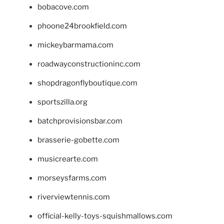
bobacove.com
phoone24brookfield.com
mickeybarmama.com
roadwayconstructioninc.com
shopdragonflyboutique.com
sportszilla.org
batchprovisionsbar.com
brasserie-gobette.com
musicrearte.com
morseysfarms.com
riverviewtennis.com
official-kelly-toys-squishmallows.com