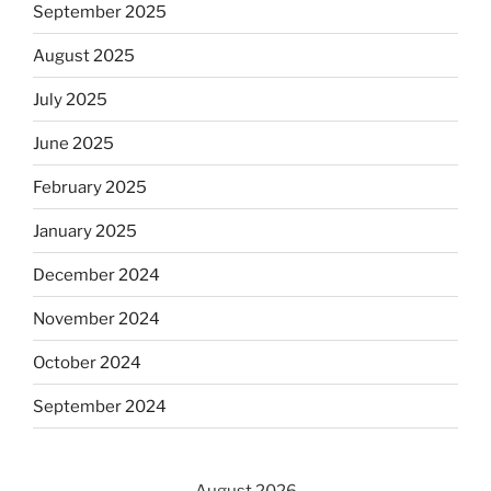
September 2025
August 2025
July 2025
June 2025
February 2025
January 2025
December 2024
November 2024
October 2024
September 2024