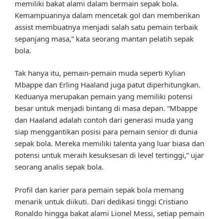
memiliki bakat alami dalam bermain sepak bola.
Kemampuannya dalam mencetak gol dan memberikan
assist membuatnya menjadi salah satu pemain terbaik
sepanjang masa,” kata seorang mantan pelatih sepak
bola.
Tak hanya itu, pemain-pemain muda seperti Kylian
Mbappe dan Erling Haaland juga patut diperhitungkan.
Keduanya merupakan pemain yang memiliki potensi
besar untuk menjadi bintang di masa depan. “Mbappe
dan Haaland adalah contoh dari generasi muda yang
siap menggantikan posisi para pemain senior di dunia
sepak bola. Mereka memiliki talenta yang luar biasa dan
potensi untuk meraih kesuksesan di level tertinggi,” ujar
seorang analis sepak bola.
Profil dan karier para pemain sepak bola memang
menarik untuk diikuti. Dari dedikasi tinggi Cristiano
Ronaldo hingga bakat alami Lionel Messi, setiap pemain