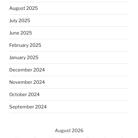
August 2025
July 2025
June 2025
February 2025
January 2025
December 2024
November 2024
October 2024
September 2024
August 2026