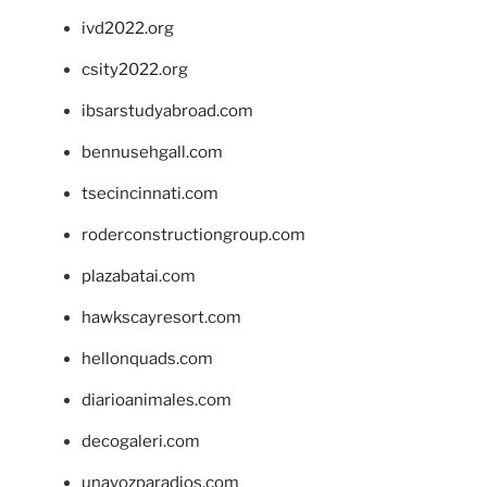
ivd2022.org
csity2022.org
ibsarstudyabroad.com
bennusehgall.com
tsecincinnati.com
roderconstructiongroup.com
plazabatai.com
hawkscayresort.com
hellonquads.com
diarioanimales.com
decogaleri.com
unavozparadios.com