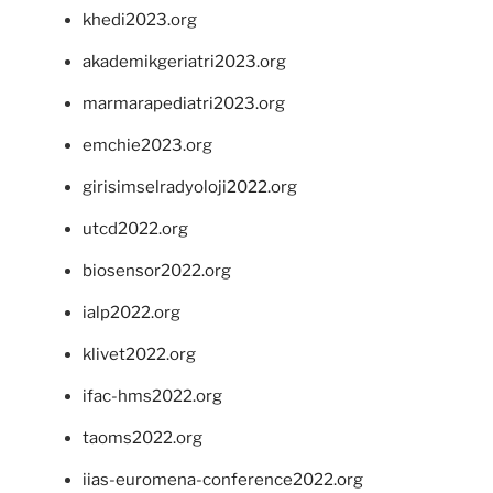
khedi2023.org
akademikgeriatri2023.org
marmarapediatri2023.org
emchie2023.org
girisimselradyoloji2022.org
utcd2022.org
biosensor2022.org
ialp2022.org
klivet2022.org
ifac-hms2022.org
taoms2022.org
iias-euromena-conference2022.org