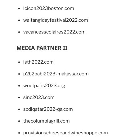
lcicon2023boston.com
waitangidayfestival2022.com
vacancesscolaires2022.com
MEDIA PARTNER II
isth2022.com
p2b2pabi2023-makassar.com
wocfparis2023.org
sinc2023.com
scdlqatar2022-qa.com
thecolumbiagrill.com
provisionscheeseandwineshoppe.com