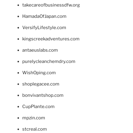
takecareofbusinessdfw.org
HamadaOfJapan.com
VersifyLifestyle.com
kingscreekadventures.com
antaeuslabs.com
purelycleanchemdry.com
WishOping.com
shoplegacee.com
bonvivantshop.com
CupPlante.com
mpzin.com
stcreal.com