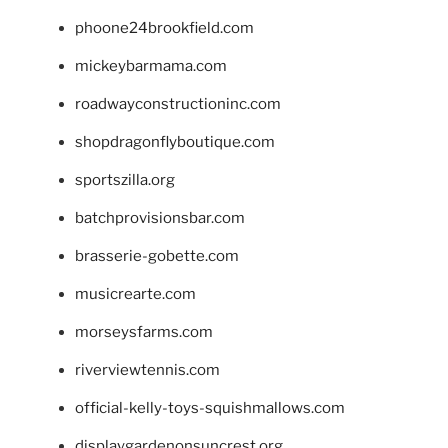
phoone24brookfield.com
mickeybarmama.com
roadwayconstructioninc.com
shopdragonflyboutique.com
sportszilla.org
batchprovisionsbar.com
brasserie-gobette.com
musicrearte.com
morseysfarms.com
riverviewtennis.com
official-kelly-toys-squishmallows.com
displaygardenonsuncrest.org