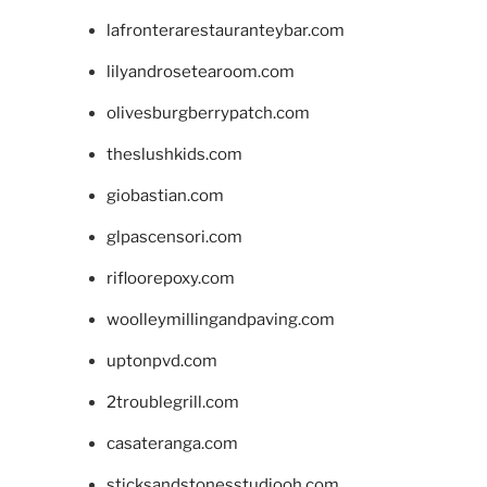
lafronterarestauranteybar.com
lilyandrosetearoom.com
olivesburgberrypatch.com
theslushkids.com
giobastian.com
glpascensori.com
rifloorepoxy.com
woolleymillingandpaving.com
uptonpvd.com
2troublegrill.com
casateranga.com
sticksandstonesstudiooh.com