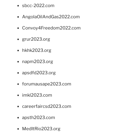
sbcc-2022.com
AngolaOilAndGas2022.com
Convoy4Freedom2022.com
grur2023.org
hkhk2023.org
napm2023.org
apsdfd2023.org
forumausape2023.com
imkl2023.com
careerfaircsd2023.com
apsth2023.com
MedItRio2023.org