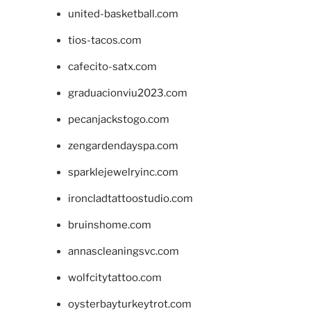
united-basketball.com
tios-tacos.com
cafecito-satx.com
graduacionviu2023.com
pecanjackstogo.com
zengardendayspa.com
sparklejewelryinc.com
ironcladtattoostudio.com
bruinshome.com
annascleaningsvc.com
wolfcitytattoo.com
oysterbayturkeytrot.com