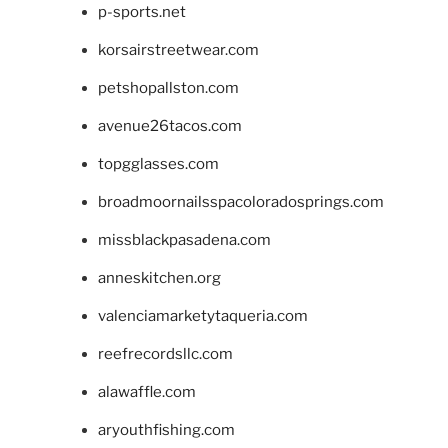
p-sports.net
korsairstreetwear.com
petshopallston.com
avenue26tacos.com
topgglasses.com
broadmoornailsspacoloradosprings.com
missblackpasadena.com
anneskitchen.org
valenciamarketytaqueria.com
reefrecordsllc.com
alawaffle.com
aryouthfishing.com