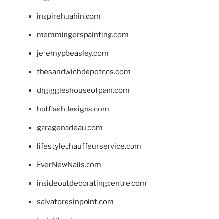
inspirehuahin.com
memmingerspainting.com
jeremypbeasley.com
thesandwichdepotcos.com
drgiggleshouseofpain.com
hotflashdesigns.com
garagenadeau.com
lifestylechauffeurservice.com
EverNewNails.com
insideoutdecoratingcentre.com
salvatoresinpoint.com