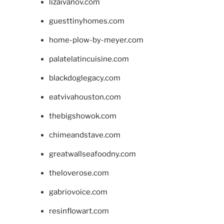
lizaivanov.com
guesttinyhomes.com
home-plow-by-meyer.com
palatelatincuisine.com
blackdoglegacy.com
eatvivahouston.com
thebigshowok.com
chimeandstave.com
greatwallseafoodny.com
theloverose.com
gabriovoice.com
resinflowart.com