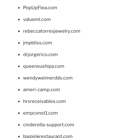
PopUpFlea.com
valueml.com
rebeccatorresjewelry.com
jmpbliss.com
drjorgerico.com
queensushipa.com
wendyweimerdds.com
ameri-camp.com
hrsreceivables.com
empconst1.com
cinderella-support.com
bigpinkrestaurant.com