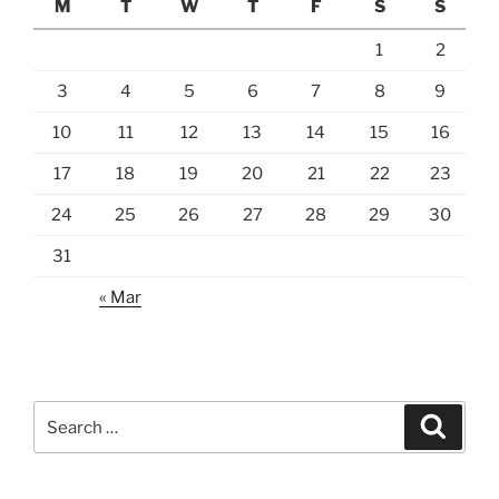
M
T
W
T
F
S
S
1
2
3
4
5
6
7
8
9
10
11
12
13
14
15
16
17
18
19
20
21
22
23
24
25
26
27
28
29
30
31
« Mar
Search
Search
for: