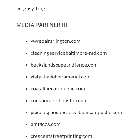
gpsyfl.org
MEDIA PARTNER III
vwrepairarlington.com
cleaningservicebaltimore-md.com
beckslandscapeandfence.com
vistaaltadelveramendi.com
coastlinecateringnc.com
cuesburgershouston.com
psicologiaespecializadaencampeche.com
dmtacos.com
crescentstreetprinting.com