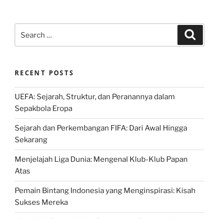
Search
Search
for:
RECENT POSTS
UEFA: Sejarah, Struktur, dan Peranannya dalam
Sepakbola Eropa
Sejarah dan Perkembangan FIFA: Dari Awal Hingga
Sekarang
Menjelajah Liga Dunia: Mengenal Klub-Klub Papan
Atas
Pemain Bintang Indonesia yang Menginspirasi: Kisah
Sukses Mereka