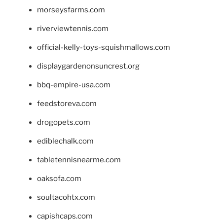
morseysfarms.com
riverviewtennis.com
official-kelly-toys-squishmallows.com
displaygardenonsuncrest.org
bbq-empire-usa.com
feedstoreva.com
drogopets.com
ediblechalk.com
tabletennisnearme.com
oaksofa.com
soultacohtx.com
capishcaps.com