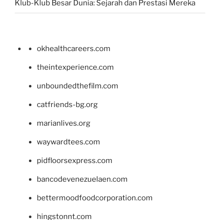
Klub-Klub Besar Dunia: Sejarah dan Prestasi Mereka
okhealthcareers.com
theintexperience.com
unboundedthefilm.com
catfriends-bg.org
marianlives.org
waywardtees.com
pidfloorsexpress.com
bancodevenezuelaen.com
bettermoodfoodcorporation.com
hingstonnt.com