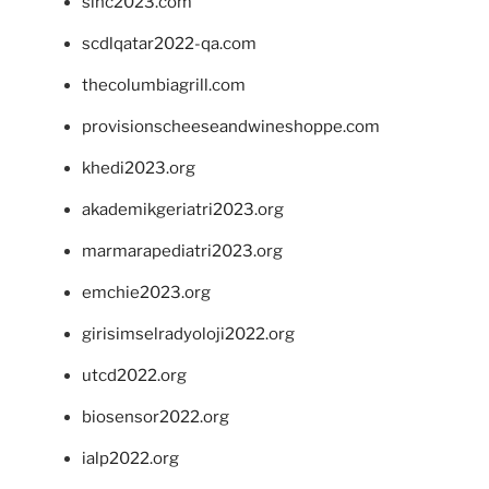
sinc2023.com
scdlqatar2022-qa.com
thecolumbiagrill.com
provisionscheeseandwineshoppe.com
khedi2023.org
akademikgeriatri2023.org
marmarapediatri2023.org
emchie2023.org
girisimselradyoloji2022.org
utcd2022.org
biosensor2022.org
ialp2022.org