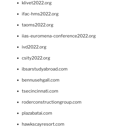
klivet2022.org
ifac-hms2022.org
taoms2022.org
iias-euromena-conference2022.org
ivd2022.org
csity2022.org
ibsarstudyabroad.com
bennusehgall.com
tsecincinnati.com
roderconstructiongroup.com
plazabatai.com
hawkscayresort.com