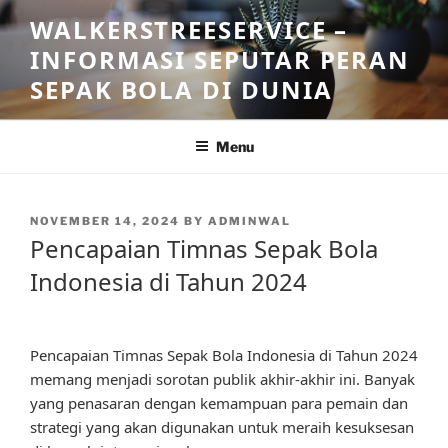
Skip
WALKERSTREESERVICE –
to
INFORMASI SEPUTAR PERAN
content
SEPAK BOLA DI DUNIA
Menu
POSTED
NOVEMBER 14, 2024
BY
ADMINWAL
ON
Pencapaian Timnas Sepak Bola
Indonesia di Tahun 2024
Pencapaian Timnas Sepak Bola Indonesia di Tahun 2024
memang menjadi sorotan publik akhir-akhir ini. Banyak
yang penasaran dengan kemampuan para pemain dan
strategi yang akan digunakan untuk meraih kesuksesan