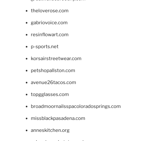
theloverose.com
gabriovoice.com
resinflowart.com
p-sports.net
korsairstreetwear.com
petshopallston.com
avenue26tacos.com
topgglasses.com
broadmoornailsspacoloradosprings.com
missblackpasadena.com
anneskitchen.org