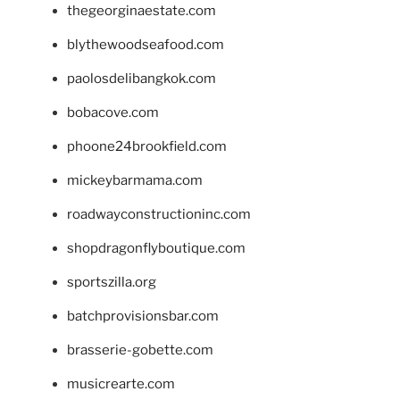
thegeorginaestate.com
blythewoodseafood.com
paolosdelibangkok.com
bobacove.com
phoone24brookfield.com
mickeybarmama.com
roadwayconstructioninc.com
shopdragonflyboutique.com
sportszilla.org
batchprovisionsbar.com
brasserie-gobette.com
musicrearte.com