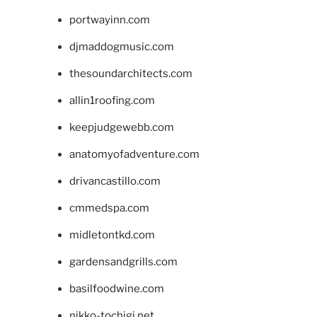
portwayinn.com
djmaddogmusic.com
thesoundarchitects.com
allin1roofing.com
keepjudgewebb.com
anatomyofadventure.com
drivancastillo.com
cmmedspa.com
midletontkd.com
gardensandgrills.com
basilfoodwine.com
nikko-tochigi.net