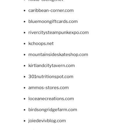
caribbean-corner.com
bluemoongiftcards.com
rivercitysteampunkexpo.com
kchoops.net
mountainsideskateshop.com
kirtlandcitytavern.com
301nutritionspot.com
ammos-stores.com
loceanecreations.com
birdsongridgefarm.com
joiedevivblog.com