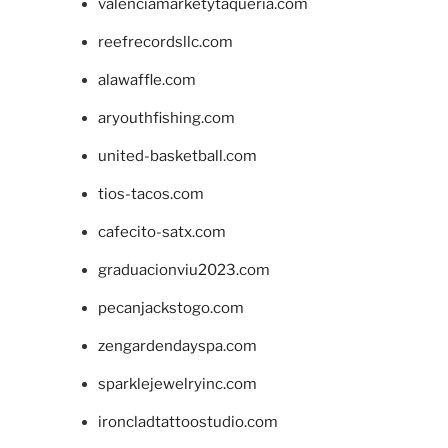
valenciamarketytaqueria.com
reefrecordsllc.com
alawaffle.com
aryouthfishing.com
united-basketball.com
tios-tacos.com
cafecito-satx.com
graduacionviu2023.com
pecanjackstogo.com
zengardendayspa.com
sparklejewelryinc.com
ironcladtattoostudio.com