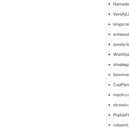
Hamada
VersifyL
kingscr
antaeus
purelyc
WishOp
shopleg
bonviva
CupPlan
mpzin.c
stcreal.
PopUpFl
valueml