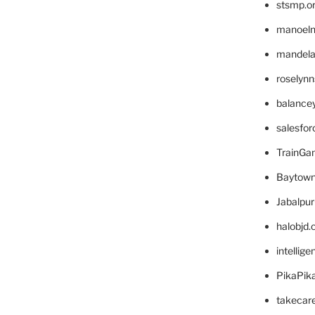
stsmp.o
manoel
mandelae
roselyn
balance
salesfo
TrainG
Baytown
Jabalpu
halobjd
intellig
PikaPik
takecar