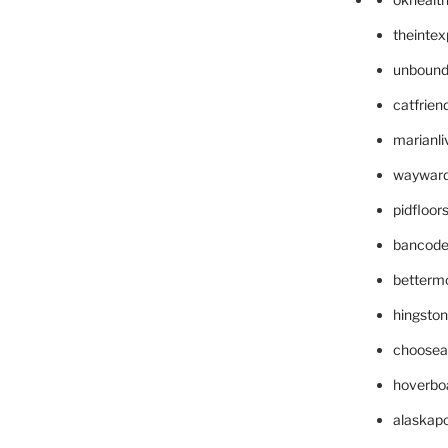
theinte
unbound
catfrien
marianli
wayward
pidfloo
bancode
betterm
hingsto
choosea
hoverbo
alaskapo