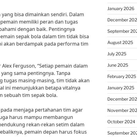
January 2026
 yang bisa dimainkan sendiri. Dalam
December 20
p pemain memiliki peran dan tugas
pahami dengan baik. Pentingnya
September 20
main sepak bola dalam tim tidak bisa
August 2025
ini akan berdampak pada performa tim
July 2025
June 2025
r Alex Ferguson, “Setiap pemain dalam
n yang sama pentingnya. Tanpa
February 2025
 tugas masing-masing, tim tidak akan
al ini menunjukkan betapa vitalnya
January 2025
m sebuah tim sepak bola.
December 20
 pada menjaga pertahanan tim agar
November 20
a juga harus mampu membangun
October 2024
mendukung rekan-rekan setim dalam
ebaliknya, pemain depan harus fokus
September 20