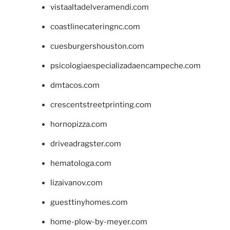
vistaaltadelveramendi.com
coastlinecateringnc.com
cuesburgershouston.com
psicologiaespecializadaencampeche.com
dmtacos.com
crescentstreetprinting.com
hornopizza.com
driveadragster.com
hematologa.com
lizaivanov.com
guesttinyhomes.com
home-plow-by-meyer.com