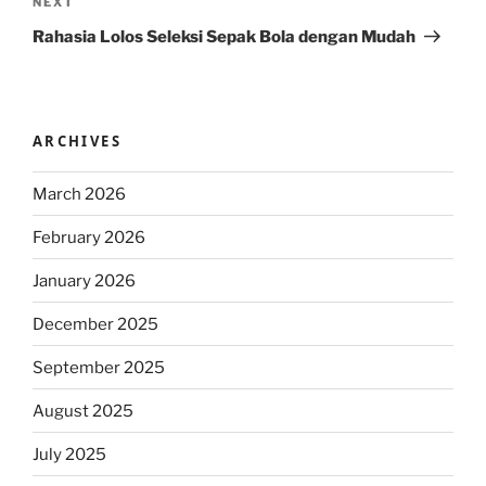
Next
NEXT
Post
Rahasia Lolos Seleksi Sepak Bola dengan Mudah
ARCHIVES
March 2026
February 2026
January 2026
December 2025
September 2025
August 2025
July 2025