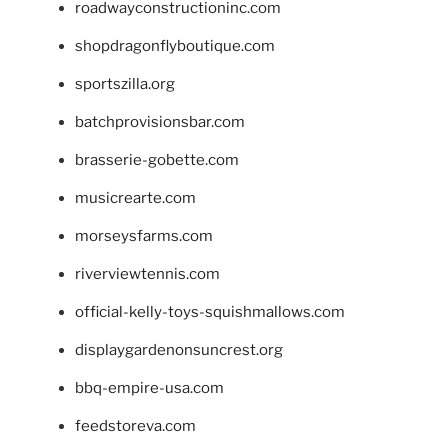
roadwayconstructioninc.com
shopdragonflyboutique.com
sportszilla.org
batchprovisionsbar.com
brasserie-gobette.com
musicrearte.com
morseysfarms.com
riverviewtennis.com
official-kelly-toys-squishmallows.com
displaygardenonsuncrest.org
bbq-empire-usa.com
feedstoreva.com