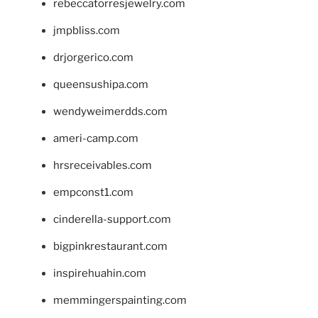
rebeccatorresjewelry.com
jmpbliss.com
drjorgerico.com
queensushipa.com
wendyweimerdds.com
ameri-camp.com
hrsreceivables.com
empconst1.com
cinderella-support.com
bigpinkrestaurant.com
inspirehuahin.com
memmingerspainting.com