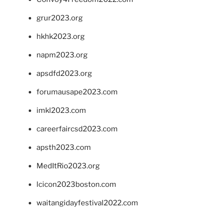
grur2023.org
hkhk2023.org
napm2023.org
apsdfd2023.org
forumausape2023.com
imkl2023.com
careerfaircsd2023.com
apsth2023.com
MedItRio2023.org
lcicon2023boston.com
waitangidayfestival2022.com