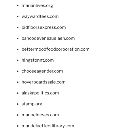
marianlives.org
waywardtees.com
pidfloorsexpress.com
bancodevenezuelaen.com
bettermoodfoodcorporation.com
hingstonnt.com
chooseagender.com
hoverboardssale.com
alaskapolitics.com
stsmp.org
manoelneves.com
mandelaeffectlibrary.com