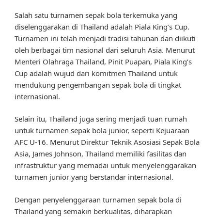
Salah satu turnamen sepak bola terkemuka yang
diselenggarakan di Thailand adalah Piala King’s Cup.
Turnamen ini telah menjadi tradisi tahunan dan diikuti
oleh berbagai tim nasional dari seluruh Asia. Menurut
Menteri Olahraga Thailand, Pinit Puapan, Piala King’s
Cup adalah wujud dari komitmen Thailand untuk
mendukung pengembangan sepak bola di tingkat
internasional.
Selain itu, Thailand juga sering menjadi tuan rumah
untuk turnamen sepak bola junior, seperti Kejuaraan
AFC U-16. Menurut Direktur Teknik Asosiasi Sepak Bola
Asia, James Johnson, Thailand memiliki fasilitas dan
infrastruktur yang memadai untuk menyelenggarakan
turnamen junior yang berstandar internasional.
Dengan penyelenggaraan turnamen sepak bola di
Thailand yang semakin berkualitas, diharapkan