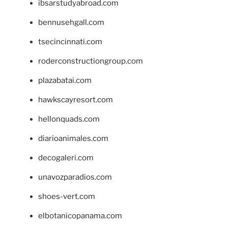
ibsarstudyabroad.com
bennusehgall.com
tsecincinnati.com
roderconstructiongroup.com
plazabatai.com
hawkscayresort.com
hellonquads.com
diarioanimales.com
decogaleri.com
unavozparadios.com
shoes-vert.com
elbotanicopanama.com