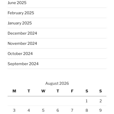
June 2025
February 2025
January 2025
December 2024
November 2024
October 2024
September 2024
August 2026
M
T
W
T
F
S
S
1
2
3
4
5
6
7
8
9