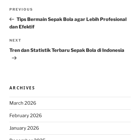
Post
Previous
PREVIOUS
navigation
Post
Tips Bermain Sepak Bola agar Lebih Profesional
dan Efektif
Next
NEXT
Post
Tren dan Statistik Terbaru Sepak Bola di Indonesia
ARCHIVES
March 2026
February 2026
January 2026