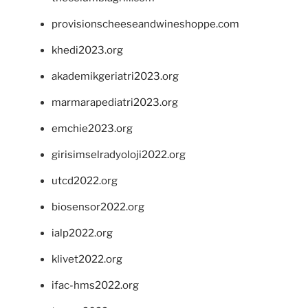
provisionscheeseandwineshoppe.com
khedi2023.org
akademikgeriatri2023.org
marmarapediatri2023.org
emchie2023.org
girisimselradyoloji2022.org
utcd2022.org
biosensor2022.org
ialp2022.org
klivet2022.org
ifac-hms2022.org