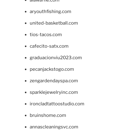
aryouthfishing.com
united-basketball.com
tios-tacos.com
cafecito-satx.com
graduacionviu2023.com
pecanjackstogo.com
zengardendayspa.com
sparklejewelryinc.com
ironcladtattoostudio.com
bruinshome.com
annascleaningsvc.com