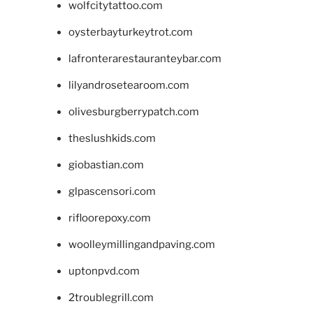
wolfcitytattoo.com
oysterbayturkeytrot.com
lafronterarestauranteybar.com
lilyandrosetearoom.com
olivesburgberrypatch.com
theslushkids.com
giobastian.com
glpascensori.com
rifloorepoxy.com
woolleymillingandpaving.com
uptonpvd.com
2troublegrill.com