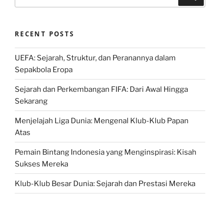
for:
RECENT POSTS
UEFA: Sejarah, Struktur, dan Peranannya dalam
Sepakbola Eropa
Sejarah dan Perkembangan FIFA: Dari Awal Hingga
Sekarang
Menjelajah Liga Dunia: Mengenal Klub-Klub Papan
Atas
Pemain Bintang Indonesia yang Menginspirasi: Kisah
Sukses Mereka
Klub-Klub Besar Dunia: Sejarah dan Prestasi Mereka