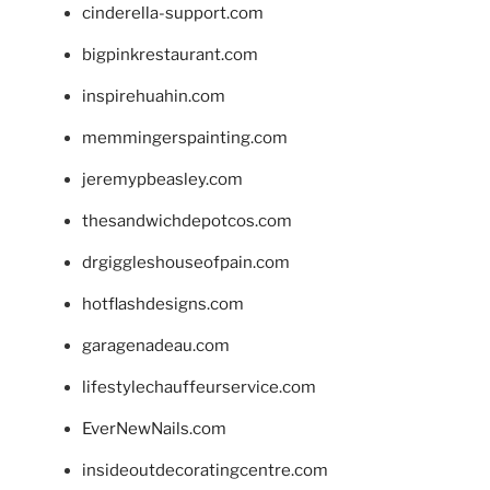
cinderella-support.com
bigpinkrestaurant.com
inspirehuahin.com
memmingerspainting.com
jeremypbeasley.com
thesandwichdepotcos.com
drgiggleshouseofpain.com
hotflashdesigns.com
garagenadeau.com
lifestylechauffeurservice.com
EverNewNails.com
insideoutdecoratingcentre.com