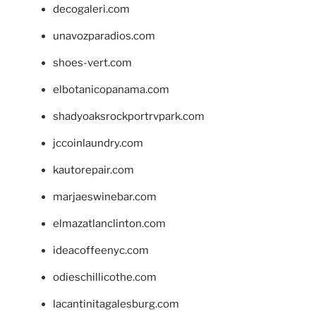
decogaleri.com
unavozparadios.com
shoes-vert.com
elbotanicopanama.com
shadyoaksrockportrvpark.com
jccoinlaundry.com
kautorepair.com
marjaeswinebar.com
elmazatlanclinton.com
ideacoffeenyc.com
odieschillicothe.com
lacantinitagalesburg.com