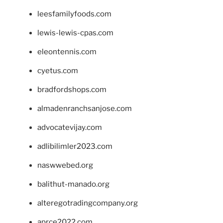
leesfamilyfoods.com
lewis-lewis-cpas.com
eleontennis.com
cyetus.com
bradfordshops.com
almadenranchsanjose.com
advocatevijay.com
adlibilimler2023.com
naswwebed.org
balithut-manado.org
alteregotradingcompany.org
aprce2022.com