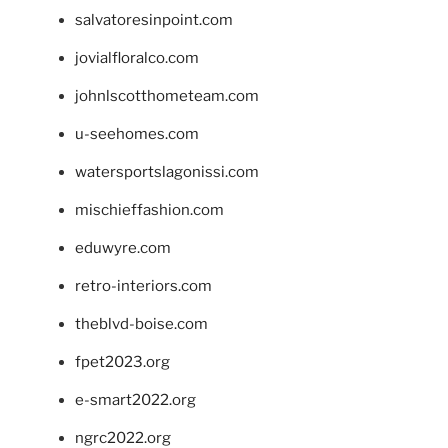
salvatoresinpoint.com
jovialfloralco.com
johnlscotthometeam.com
u-seehomes.com
watersportslagonissi.com
mischieffashion.com
eduwyre.com
retro-interiors.com
theblvd-boise.com
fpet2023.org
e-smart2022.org
ngrc2022.org