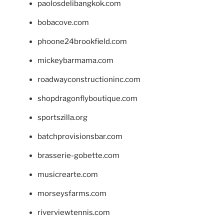
paolosdelibangkok.com
bobacove.com
phoone24brookfield.com
mickeybarmama.com
roadwayconstructioninc.com
shopdragonflyboutique.com
sportszilla.org
batchprovisionsbar.com
brasserie-gobette.com
musicrearte.com
morseysfarms.com
riverviewtennis.com