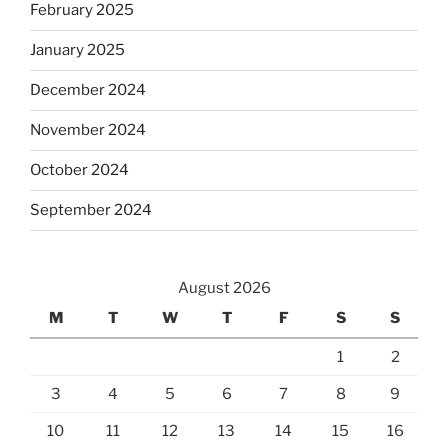
February 2025
January 2025
December 2024
November 2024
October 2024
September 2024
August 2026
M
T
W
T
F
S
S
1
2
3
4
5
6
7
8
9
10
11
12
13
14
15
16