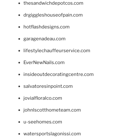
thesandwichdepotcos.com
drgiggleshouseofpain.com
hotflashdesigns.com
garagenadeau.com
lifestylechauffeurservice.com
EverNewNails.com
insideoutdecoratingcentre.com
salvatoresinpoint.com
jovialfloralco.com
johnlscotthometeam.com
u-seehomes.com
watersportslagonissi.com