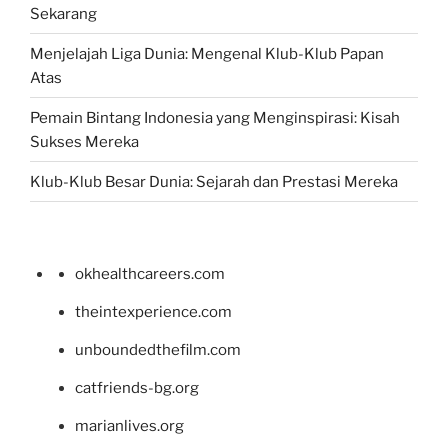
Sekarang
Menjelajah Liga Dunia: Mengenal Klub-Klub Papan
Atas
Pemain Bintang Indonesia yang Menginspirasi: Kisah
Sukses Mereka
Klub-Klub Besar Dunia: Sejarah dan Prestasi Mereka
okhealthcareers.com
theintexperience.com
unboundedthefilm.com
catfriends-bg.org
marianlives.org