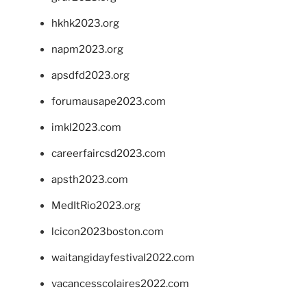
hkhk2023.org
napm2023.org
apsdfd2023.org
forumausape2023.com
imkl2023.com
careerfaircsd2023.com
apsth2023.com
MedItRio2023.org
lcicon2023boston.com
waitangidayfestival2022.com
vacancesscolaires2022.com