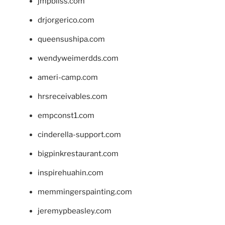
jmpbliss.com
drjorgerico.com
queensushipa.com
wendyweimerdds.com
ameri-camp.com
hrsreceivables.com
empconst1.com
cinderella-support.com
bigpinkrestaurant.com
inspirehuahin.com
memmingerspainting.com
jeremypbeasley.com