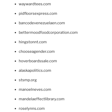
waywardtees.com
pidfloorsexpress.com
bancodevenezuelaen.com
bettermoodfoodcorporation.com
hingstonnt.com
chooseagender.com
hoverboardssale.com
alaskapolitics.com
stsmp.org
manoelneves.com
mandelaeffectlibrary.com
roselynns.com