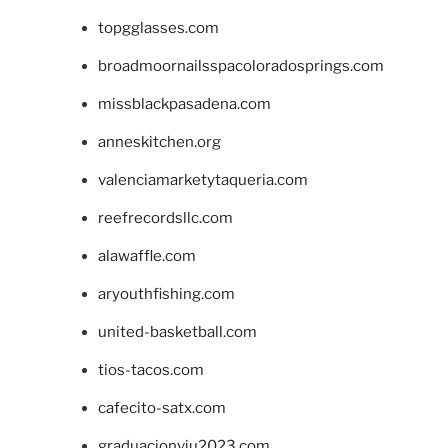
topgglasses.com
broadmoornailsspacoloradosprings.com
missblackpasadena.com
anneskitchen.org
valenciamarketytaqueria.com
reefrecordsllc.com
alawaffle.com
aryouthfishing.com
united-basketball.com
tios-tacos.com
cafecito-satx.com
graduacionviu2023.com