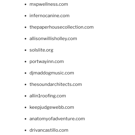
mxpwellness.com
infernocanine.com
thepaperhousecollection.com
allisonwillisholley.com
solslite.org
portwayinn.com
djmaddogmusic.com
thesoundarchitects.com
allin1roofing.com
keepjudgewebb.com
anatomyofadventure.com
drivancastillo.com