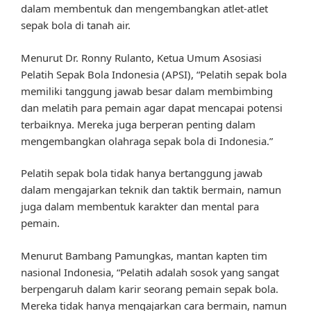
dalam membentuk dan mengembangkan atlet-atlet
sepak bola di tanah air.
Menurut Dr. Ronny Rulanto, Ketua Umum Asosiasi
Pelatih Sepak Bola Indonesia (APSI), “Pelatih sepak bola
memiliki tanggung jawab besar dalam membimbing
dan melatih para pemain agar dapat mencapai potensi
terbaiknya. Mereka juga berperan penting dalam
mengembangkan olahraga sepak bola di Indonesia.”
Pelatih sepak bola tidak hanya bertanggung jawab
dalam mengajarkan teknik dan taktik bermain, namun
juga dalam membentuk karakter dan mental para
pemain.
Menurut Bambang Pamungkas, mantan kapten tim
nasional Indonesia, “Pelatih adalah sosok yang sangat
berpengaruh dalam karir seorang pemain sepak bola.
Mereka tidak hanya mengajarkan cara bermain, namun