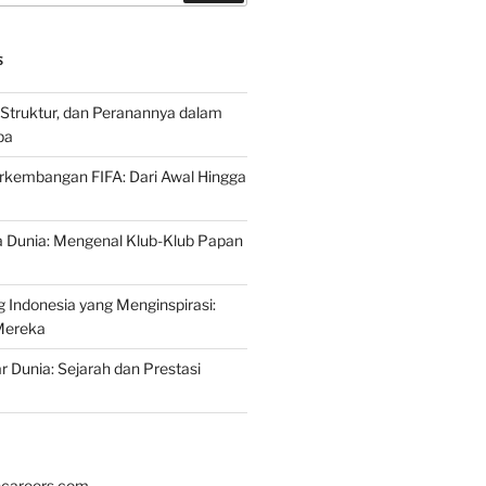
S
 Struktur, dan Peranannya dalam
pa
rkembangan FIFA: Dari Awal Hingga
a Dunia: Mengenal Klub-Klub Papan
 Indonesia yang Menginspirasi:
Mereka
r Dunia: Sejarah dan Prestasi
hcareers.com