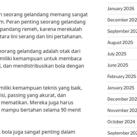
January 2026
an seorang gelandang memang sangat
December 20
tim. Peran penting seorang gelandang
dipandang remeh, karena merekalah
September 20
ra lini serang dan lini pertahanan.
August 2025
eorang gelandang adalah otak dari
July 2025
emiliki kemampuan untuk membaca
June 2025
, dan mendistribusikan bola dengan
February 2025
iliki kemampuan teknis yang baik,
January 2025
isi, passing yang akurat, dan
December 20
ematikan. Mereka juga harus
ar mampu bertahan selama 90 menit
November 20
October 2024
 bola juga sangat penting dalam
September 20