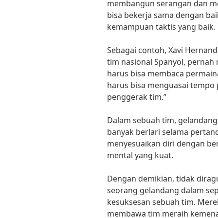
membangun serangan dan me
bisa bekerja sama dengan bai
kemampuan taktis yang baik.
Sebagai contoh, Xavi Hernan
tim nasional Spanyol, perna
harus bisa membaca permaina
harus bisa menguasai tempo
penggerak tim.”
Dalam sebuah tim, gelandang
banyak berlari selama pertan
menyesuaikan diri dengan ber
mental yang kuat.
Dengan demikian, tidak dirag
seorang gelandang dalam sepa
kesuksesan sebuah tim. Mere
membawa tim meraih kemenan