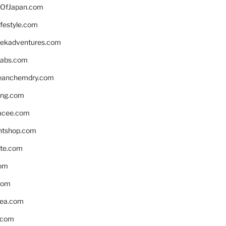
OfJapan.com
ifestyle.com
eekadventures.com
labs.com
leanchemdry.com
ing.com
acee.com
ntshop.com
te.com
om
com
ea.com
.com