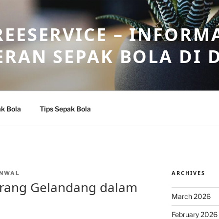
EESERVICE – INFORM
ERAN SEPAK BOLA DI 
k Bola
Tips Sepak Bola
ARCHIVES
NWAL
orang Gelandang dalam
March 2026
February 2026