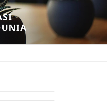
ASI
DUNIA