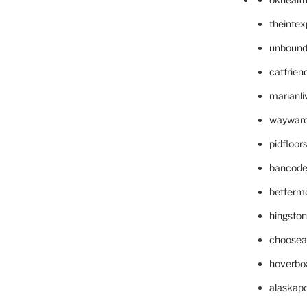
theinte
unbound
catfrien
marianli
wayward
pidfloo
bancode
betterm
hingsto
choosea
hoverbo
alaskapo