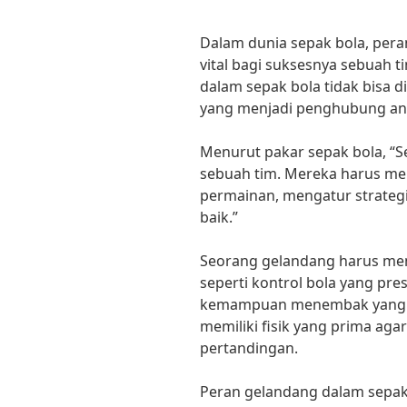
Dalam dunia sepak bola, per
vital bagi suksesnya sebuah 
dalam sepak bola tidak bisa 
yang menjadi penghubung anta
Menurut pakar sepak bola, “S
sebuah tim. Mereka harus m
permainan, mengatur strategi
baik.”
Seorang gelandang harus mem
seperti kontrol bola yang pres
kemampuan menembak yang m
memiliki fisik yang prima ag
pertandingan.
Peran gelandang dalam sepak