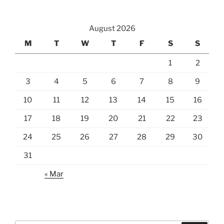
August 2026
M
T
W
T
F
S
S
1
2
3
4
5
6
7
8
9
10
11
12
13
14
15
16
17
18
19
20
21
22
23
24
25
26
27
28
29
30
31
« Mar