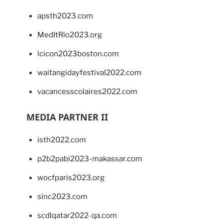
apsth2023.com
MedItRio2023.org
lcicon2023boston.com
waitangidayfestival2022.com
vacancesscolaires2022.com
MEDIA PARTNER II
isth2022.com
p2b2pabi2023-makassar.com
wocfparis2023.org
sinc2023.com
scdlqatar2022-qa.com