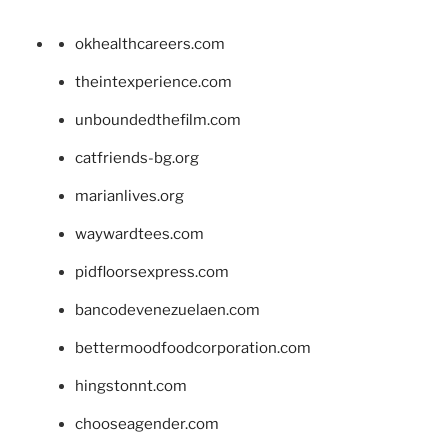
okhealthcareers.com
theintexperience.com
unboundedthefilm.com
catfriends-bg.org
marianlives.org
waywardtees.com
pidfloorsexpress.com
bancodevenezuelaen.com
bettermoodfoodcorporation.com
hingstonnt.com
chooseagender.com