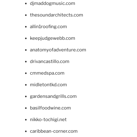
djmaddogmusic.com
thesoundarchitects.com
allin1roofing.com
keepjudgewebb.com
anatomyofadventure.com
drivancastillo.com
cmmedspa.com
midletontkd.com
gardensandgrills.com
basilfoodwine.com
nikko-tochigi.net
caribbean-corner.com