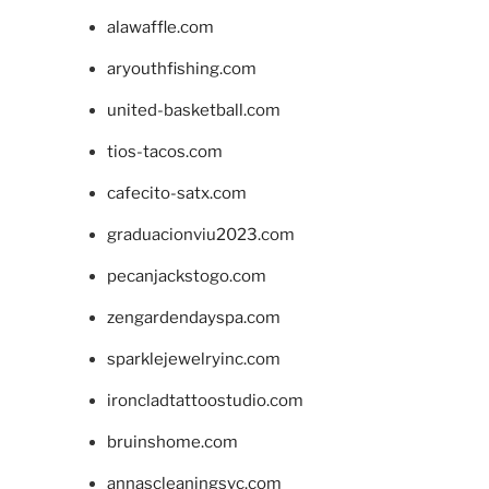
alawaffle.com
aryouthfishing.com
united-basketball.com
tios-tacos.com
cafecito-satx.com
graduacionviu2023.com
pecanjackstogo.com
zengardendayspa.com
sparklejewelryinc.com
ironcladtattoostudio.com
bruinshome.com
annascleaningsvc.com