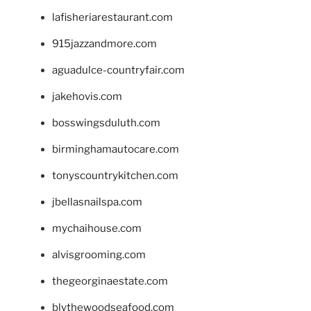
lafisheriarestaurant.com
915jazzandmore.com
aguadulce-countryfair.com
jakehovis.com
bosswingsduluth.com
birminghamautocare.com
tonyscountrykitchen.com
jbellasnailspa.com
mychaihouse.com
alvisgrooming.com
thegeorginaestate.com
blythewoodseafood.com