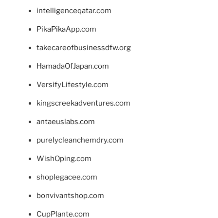
intelligenceqatar.com
PikaPikaApp.com
takecareofbusinessdfw.org
HamadaOfJapan.com
VersifyLifestyle.com
kingscreekadventures.com
antaeuslabs.com
purelycleanchemdry.com
WishOping.com
shoplegacee.com
bonvivantshop.com
CupPlante.com