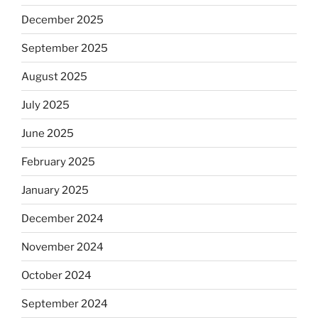
December 2025
September 2025
August 2025
July 2025
June 2025
February 2025
January 2025
December 2024
November 2024
October 2024
September 2024