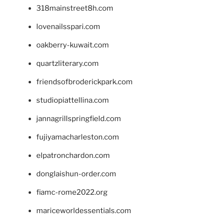
318mainstreet8h.com
lovenailsspari.com
oakberry-kuwait.com
quartzliterary.com
friendsofbroderickpark.com
studiopiattellina.com
jannagrillspringfield.com
fujiyamacharleston.com
elpatronchardon.com
donglaishun-order.com
fiamc-rome2022.org
mariceworldessentials.com