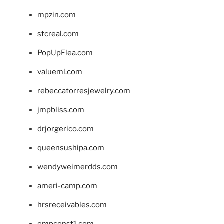
mpzin.com
stcreal.com
PopUpFlea.com
valueml.com
rebeccatorresjewelry.com
jmpbliss.com
drjorgerico.com
queensushipa.com
wendyweimerdds.com
ameri-camp.com
hrsreceivables.com
empconst1.com