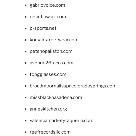
gabriovoice.com
resinflowart.com
p-sports.net
korsairstreetwear.com
petshopallston.com
avenue26tacos.com
topgglasses.com
broadmoornailsspacoloradosprings.com
missblackpasadena.com
anneskitchen.org
valenciamarketytaqueria.com
reefrecordsllc.com