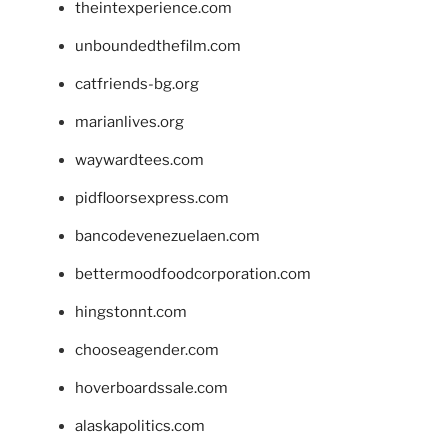
theintexperience.com
unboundedthefilm.com
catfriends-bg.org
marianlives.org
waywardtees.com
pidfloorsexpress.com
bancodevenezuelaen.com
bettermoodfoodcorporation.com
hingstonnt.com
chooseagender.com
hoverboardssale.com
alaskapolitics.com