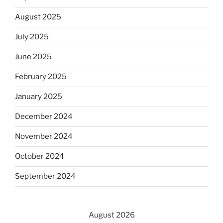
August 2025
July 2025
June 2025
February 2025
January 2025
December 2024
November 2024
October 2024
September 2024
August 2026