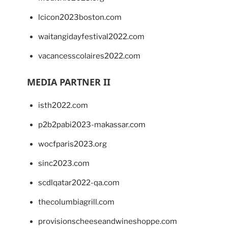
lcicon2023boston.com
waitangidayfestival2022.com
vacancesscolaires2022.com
MEDIA PARTNER II
isth2022.com
p2b2pabi2023-makassar.com
wocfparis2023.org
sinc2023.com
scdlqatar2022-qa.com
thecolumbiagrill.com
provisionscheeseandwineshoppe.com