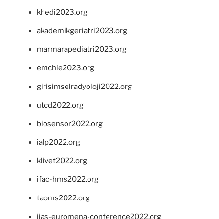
khedi2023.org
akademikgeriatri2023.org
marmarapediatri2023.org
emchie2023.org
girisimselradyoloji2022.org
utcd2022.org
biosensor2022.org
ialp2022.org
klivet2022.org
ifac-hms2022.org
taoms2022.org
iias-euromena-conference2022.org