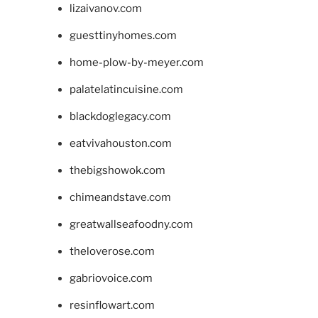
lizaivanov.com
guesttinyhomes.com
home-plow-by-meyer.com
palatelatincuisine.com
blackdoglegacy.com
eatvivahouston.com
thebigshowok.com
chimeandstave.com
greatwallseafoodny.com
theloverose.com
gabriovoice.com
resinflowart.com