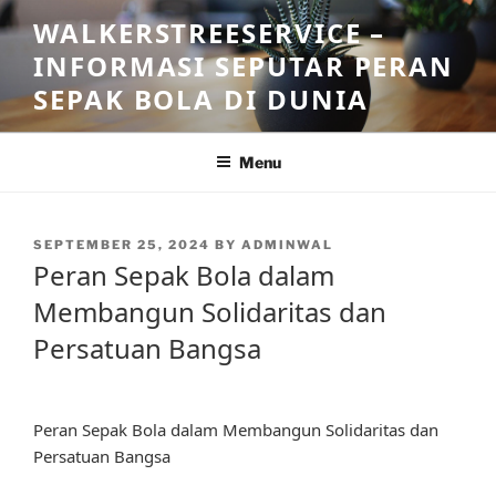
Skip
WALKERSTREESERVICE –
to
INFORMASI SEPUTAR PERAN
content
SEPAK BOLA DI DUNIA
Menu
POSTED
SEPTEMBER 25, 2024
BY
ADMINWAL
ON
Peran Sepak Bola dalam
Membangun Solidaritas dan
Persatuan Bangsa
Peran Sepak Bola dalam Membangun Solidaritas dan
Persatuan Bangsa