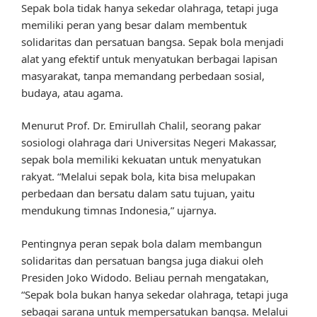
Sepak bola tidak hanya sekedar olahraga, tetapi juga
memiliki peran yang besar dalam membentuk
solidaritas dan persatuan bangsa. Sepak bola menjadi
alat yang efektif untuk menyatukan berbagai lapisan
masyarakat, tanpa memandang perbedaan sosial,
budaya, atau agama.
Menurut Prof. Dr. Emirullah Chalil, seorang pakar
sosiologi olahraga dari Universitas Negeri Makassar,
sepak bola memiliki kekuatan untuk menyatukan
rakyat. “Melalui sepak bola, kita bisa melupakan
perbedaan dan bersatu dalam satu tujuan, yaitu
mendukung timnas Indonesia,” ujarnya.
Pentingnya peran sepak bola dalam membangun
solidaritas dan persatuan bangsa juga diakui oleh
Presiden Joko Widodo. Beliau pernah mengatakan,
“Sepak bola bukan hanya sekedar olahraga, tetapi juga
sebagai sarana untuk mempersatukan bangsa. Melalui