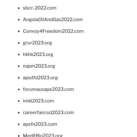
sbcc-2022.com
AngolaOilAndGas2022.com
Convoy4Freedom2022.com
grur2023.org
hkhk2023.org
napm2023.org
apsdfd2023.org
forumausape2023.com
imkl2023.com
careerfaircsd2023.com
apsth2023.com
MedItRio2023.org