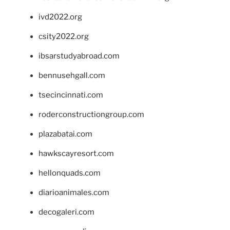
ivd2022.org
csity2022.org
ibsarstudyabroad.com
bennusehgall.com
tsecincinnati.com
roderconstructiongroup.com
plazabatai.com
hawkscayresort.com
hellonquads.com
diarioanimales.com
decogaleri.com