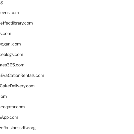
rg
neves.com
ffectlibrary.com
ns.com
yoganj.com
rceblogs.com
ames365.com
EvaCationRentals.com
rCakeDelivery.com
.com
enceqatar.com
aApp.com
eofbusinessdfw.org