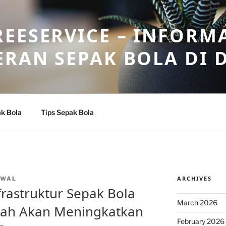
EESERVICE – INFORM
ERAN SEPAK BOLA DI 
k Bola
Tips Sepak Bola
ARCHIVES
NWAL
astruktur Sepak Bola
March 2026
akah Akan Meningkatkan
February 2026