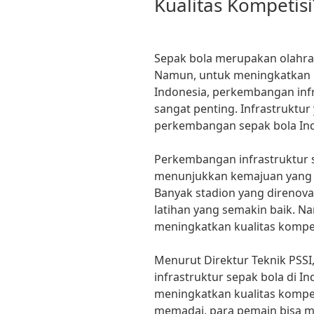
Kualitas Kompetisi
Sepak bola merupakan olahrag
Namun, untuk meningkatkan ku
Indonesia, perkembangan infr
sangat penting. Infrastruktu
perkembangan sepak bola Ind
Perkembangan infrastruktur 
menunjukkan kemajuan yang p
Banyak stadion yang direnovas
latihan yang semakin baik. N
meningkatkan kualitas kompet
Menurut Direktur Teknik PSSI,
infrastruktur sepak bola di I
meningkatkan kualitas kompet
memadai, para pemain bis