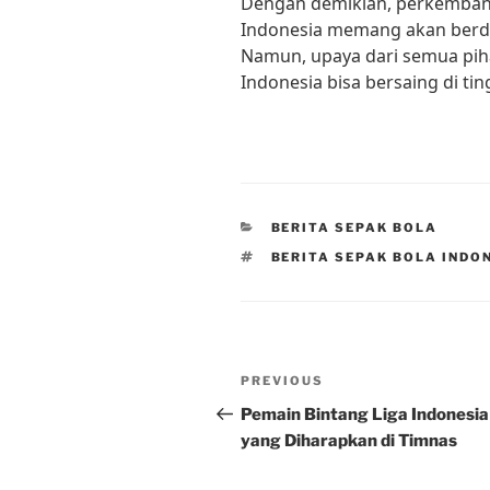
Dengan demikian, perkembang
Indonesia memang akan berdam
Namun, upaya dari semua piha
Indonesia bisa bersaing di tin
CATEGORIES
BERITA SEPAK BOLA
TAGS
BERITA SEPAK BOLA INDO
Post
Previous
PREVIOUS
navigation
Post
Pemain Bintang Liga Indonesia
yang Diharapkan di Timnas