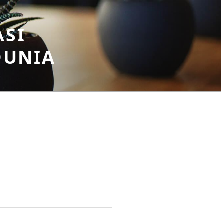
ASI
DUNIA