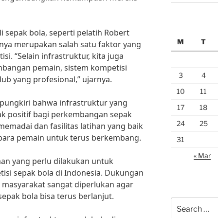
sepak bola, seperti pelatih Robert
M
T
anya merupakan salah satu faktor yang
. “Selain infrastruktur, kita juga
bangan pemain, sistem kompetisi
3
4
ub yang profesional,” ujarnya.
10
11
ipungkiri bahwa infrastruktur yang
17
18
k positif bagi perkembangan sepak
24
25
memadai dan fasilitas latihan yang baik
para pemain untuk terus berkembang.
31
« Mar
an yang perlu dilakukan untuk
isi sepak bola di Indonesia. Dukungan
n masyarakat sangat diperlukan agar
pak bola bisa terus berlanjut.
Search
for: