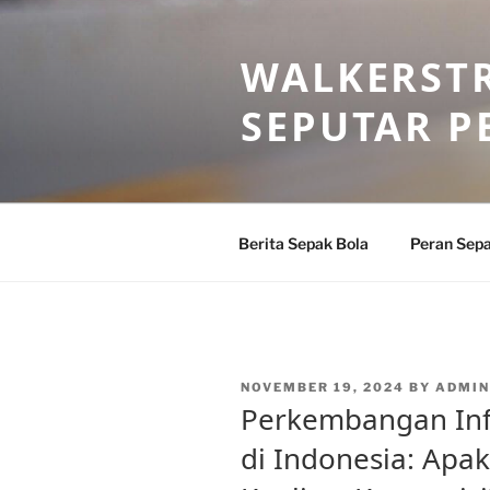
Skip
to
WALKERSTR
content
SEPUTAR P
Berita Sepak Bola
Peran Sepa
POSTED
NOVEMBER 19, 2024
BY
ADMI
ON
Perkembangan Infr
di Indonesia: Ap