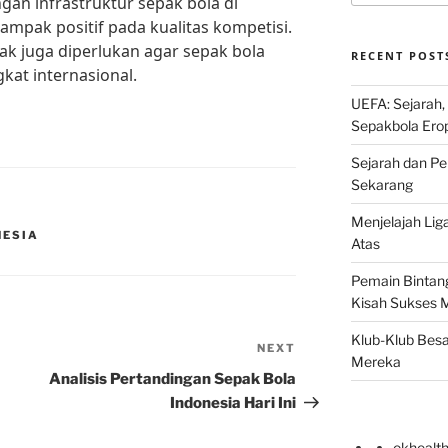
an infrastruktur sepak bola di
pak positif pada kualitas kompetisi.
k juga diperlukan agar sepak bola
RECENT POST
gkat internasional.
UEFA: Sejarah,
Sepakbola Ero
Sejarah dan Pe
Sekarang
Menjelajah Lig
NESIA
Atas
Pemain Bintang
Kisah Sukses 
Klub-Klub Besa
NEXT
Next
Mereka
Post
Analisis Pertandingan Sepak Bola
Indonesia Hari Ini
okhealt