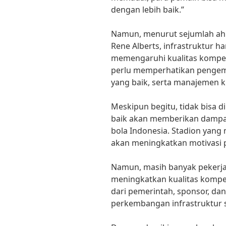
dengan lebih baik.”
Namun, menurut sejumlah ahli 
Rene Alberts, infrastruktur h
memengaruhi kualitas kompetisi
perlu memperhatikan pengem
yang baik, serta manajemen kl
Meskipun begitu, tidak bisa d
baik akan memberikan dampa
bola Indonesia. Stadion yang 
akan meningkatkan motivasi 
Namun, masih banyak pekerja
meningkatkan kualitas kompet
dari pemerintah, sponsor, da
perkembangan infrastruktur se