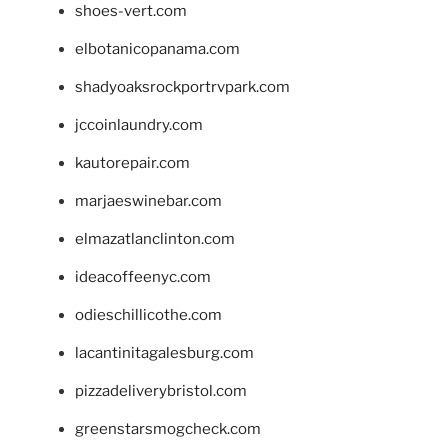
shoes-vert.com
elbotanicopanama.com
shadyoaksrockportrvpark.com
jccoinlaundry.com
kautorepair.com
marjaeswinebar.com
elmazatlanclinton.com
ideacoffeenyc.com
odieschillicothe.com
lacantinitagalesburg.com
pizzadeliverybristol.com
greenstarsmogcheck.com