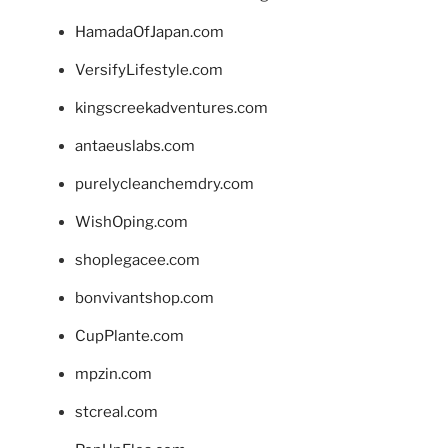
HamadaOfJapan.com
VersifyLifestyle.com
kingscreekadventures.com
antaeuslabs.com
purelycleanchemdry.com
WishOping.com
shoplegacee.com
bonvivantshop.com
CupPlante.com
mpzin.com
stcreal.com