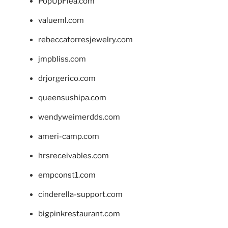
PopUpFlea.com
valueml.com
rebeccatorresjewelry.com
jmpbliss.com
drjorgerico.com
queensushipa.com
wendyweimerdds.com
ameri-camp.com
hrsreceivables.com
empconst1.com
cinderella-support.com
bigpinkrestaurant.com