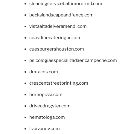
cleaningservicebaltimore-md.com
beckslandscapeandfence.com
vistaaltadelveramendi.com
coastlinecateringnc.com
cuesburgershouston.com
psicologiaespecializadaencampeche.com
dmtacos.com
crescentstreetprinting.com
hornopizza.com
driveadragster.com
hematologa.com
lizaivanov.com