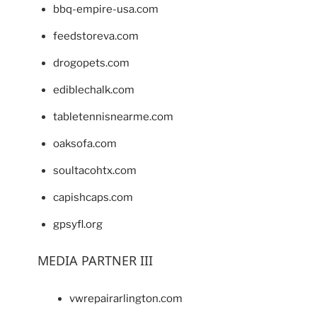
bbq-empire-usa.com
feedstoreva.com
drogopets.com
ediblechalk.com
tabletennisnearme.com
oaksofa.com
soultacohtx.com
capishcaps.com
gpsyfl.org
MEDIA PARTNER III
vwrepairarlington.com