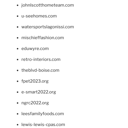
johnlscotthometeam.com
u-seehomes.com
watersportslagonissi.com
mischieffashion.com
eduwyre.com
retro-interiors.com
theblvd-boise.com
fpet2023.org
e-smart2022.org
ngrc2022.org
leesfamilyfoods.com
lewis-lewis-cpas.com