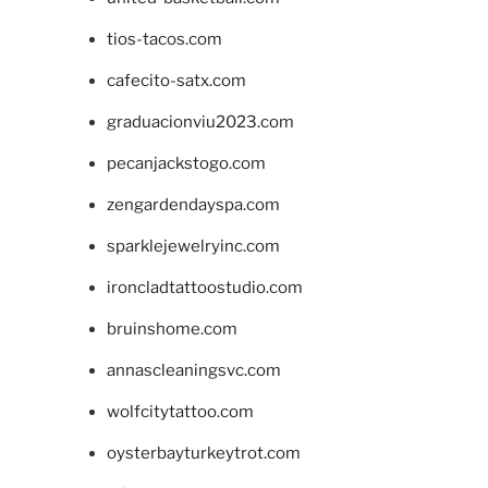
tios-tacos.com
cafecito-satx.com
graduacionviu2023.com
pecanjackstogo.com
zengardendayspa.com
sparklejewelryinc.com
ironcladtattoostudio.com
bruinshome.com
annascleaningsvc.com
wolfcitytattoo.com
oysterbayturkeytrot.com