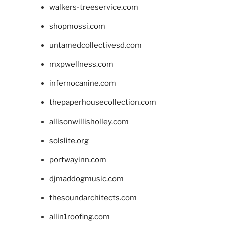
walkers-treeservice.com
shopmossi.com
untamedcollectivesd.com
mxpwellness.com
infernocanine.com
thepaperhousecollection.com
allisonwillisholley.com
solslite.org
portwayinn.com
djmaddogmusic.com
thesoundarchitects.com
allin1roofing.com