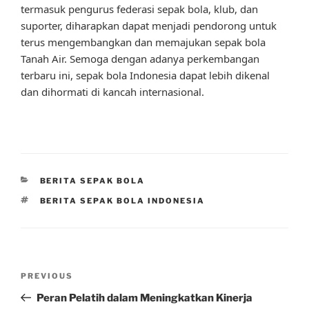
termasuk pengurus federasi sepak bola, klub, dan
suporter, diharapkan dapat menjadi pendorong untuk
terus mengembangkan dan memajukan sepak bola
Tanah Air. Semoga dengan adanya perkembangan
terbaru ini, sepak bola Indonesia dapat lebih dikenal
dan dihormati di kancah internasional.
CATEGORIES
BERITA SEPAK BOLA
TAGS
BERITA SEPAK BOLA INDONESIA
Post
Previous
PREVIOUS
navigation
Post
Peran Pelatih dalam Meningkatkan Kinerja