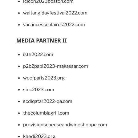
lcicon2023boston.com
waitangidayfestival2022.com
vacancesscolaires2022.com
MEDIA PARTNER II
isth2022.com
p2b2pabi2023-makassar.com
wocfparis2023.org
sinc2023.com
scdlqatar2022-qa.com
thecolumbiagrill.com
provisionscheeseandwineshoppe.com
khedi2023.org