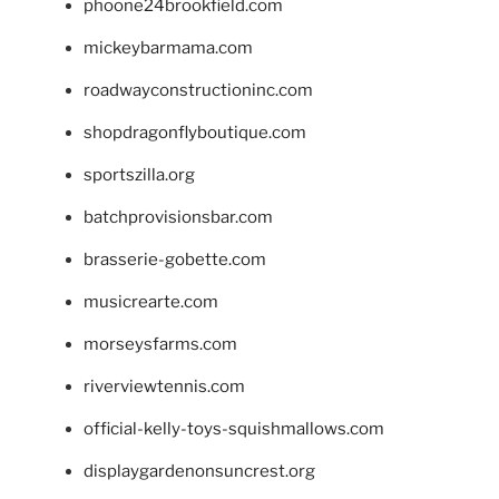
phoone24brookfield.com
mickeybarmama.com
roadwayconstructioninc.com
shopdragonflyboutique.com
sportszilla.org
batchprovisionsbar.com
brasserie-gobette.com
musicrearte.com
morseysfarms.com
riverviewtennis.com
official-kelly-toys-squishmallows.com
displaygardenonsuncrest.org