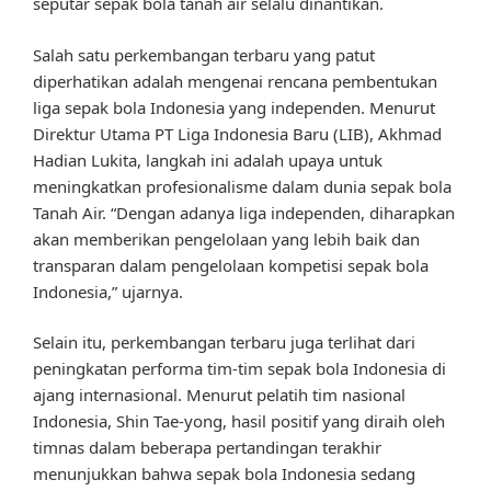
seputar sepak bola tanah air selalu dinantikan.
Salah satu perkembangan terbaru yang patut
diperhatikan adalah mengenai rencana pembentukan
liga sepak bola Indonesia yang independen. Menurut
Direktur Utama PT Liga Indonesia Baru (LIB), Akhmad
Hadian Lukita, langkah ini adalah upaya untuk
meningkatkan profesionalisme dalam dunia sepak bola
Tanah Air. “Dengan adanya liga independen, diharapkan
akan memberikan pengelolaan yang lebih baik dan
transparan dalam pengelolaan kompetisi sepak bola
Indonesia,” ujarnya.
Selain itu, perkembangan terbaru juga terlihat dari
peningkatan performa tim-tim sepak bola Indonesia di
ajang internasional. Menurut pelatih tim nasional
Indonesia, Shin Tae-yong, hasil positif yang diraih oleh
timnas dalam beberapa pertandingan terakhir
menunjukkan bahwa sepak bola Indonesia sedang