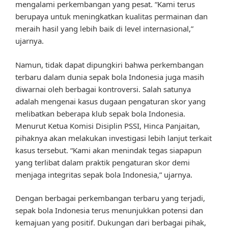
mengalami perkembangan yang pesat. “Kami terus
berupaya untuk meningkatkan kualitas permainan dan
meraih hasil yang lebih baik di level internasional,”
ujarnya.
Namun, tidak dapat dipungkiri bahwa perkembangan
terbaru dalam dunia sepak bola Indonesia juga masih
diwarnai oleh berbagai kontroversi. Salah satunya
adalah mengenai kasus dugaan pengaturan skor yang
melibatkan beberapa klub sepak bola Indonesia.
Menurut Ketua Komisi Disiplin PSSI, Hinca Panjaitan,
pihaknya akan melakukan investigasi lebih lanjut terkait
kasus tersebut. “Kami akan menindak tegas siapapun
yang terlibat dalam praktik pengaturan skor demi
menjaga integritas sepak bola Indonesia,” ujarnya.
Dengan berbagai perkembangan terbaru yang terjadi,
sepak bola Indonesia terus menunjukkan potensi dan
kemajuan yang positif. Dukungan dari berbagai pihak,