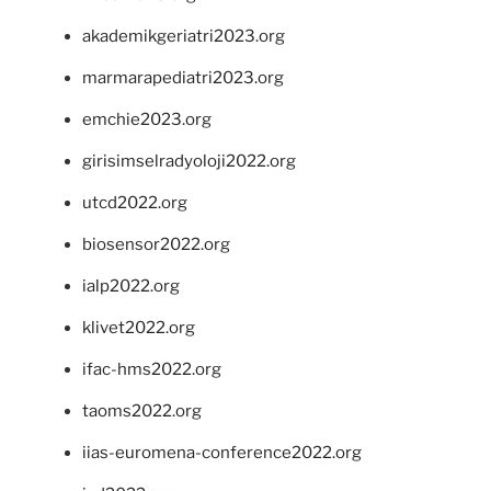
akademikgeriatri2023.org
marmarapediatri2023.org
emchie2023.org
girisimselradyoloji2022.org
utcd2022.org
biosensor2022.org
ialp2022.org
klivet2022.org
ifac-hms2022.org
taoms2022.org
iias-euromena-conference2022.org