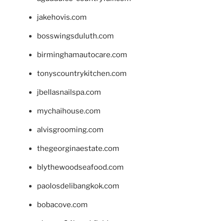
jakehovis.com
bosswingsduluth.com
birminghamautocare.com
tonyscountrykitchen.com
jbellasnailspa.com
mychaihouse.com
alvisgrooming.com
thegeorginaestate.com
blythewoodseafood.com
paolosdelibangkok.com
bobacove.com