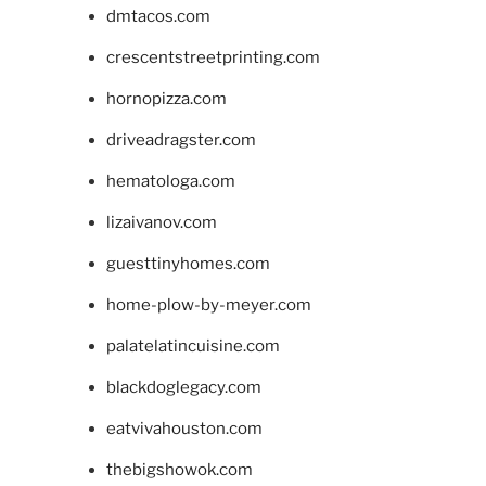
dmtacos.com
crescentstreetprinting.com
hornopizza.com
driveadragster.com
hematologa.com
lizaivanov.com
guesttinyhomes.com
home-plow-by-meyer.com
palatelatincuisine.com
blackdoglegacy.com
eatvivahouston.com
thebigshowok.com