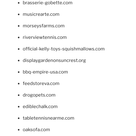
brasserie-gobette.com
musicrearte.com
morseysfarms.com
riverviewtennis.com
official-kelly-toys-squishmallows.com
displaygardenonsuncrest.org
bbq-empire-usa.com
feedstoreva.com
drogopets.com
ediblechalk.com
tabletennisnearme.com
oaksofa.com