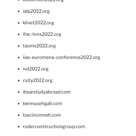
ialp2022.org
klivet2022.org
ifac-hms2022.org
taoms2022.org
iias-euromena-conference2022.org
ivd2022.org
csity2022.org
ibsarstudyabroad.com
bennusehgall.com
tsecincinnati.com
roderconstructiongroup.com