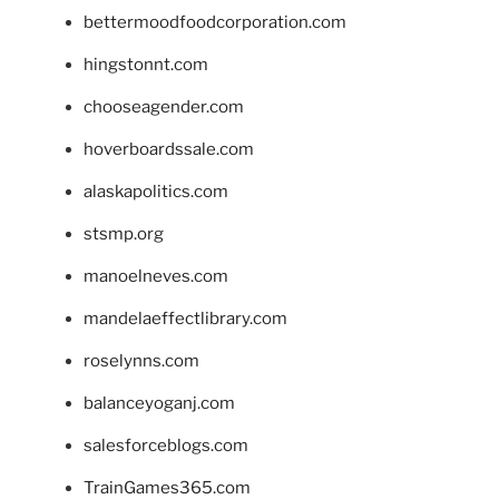
bettermoodfoodcorporation.com
hingstonnt.com
chooseagender.com
hoverboardssale.com
alaskapolitics.com
stsmp.org
manoelneves.com
mandelaeffectlibrary.com
roselynns.com
balanceyoganj.com
salesforceblogs.com
TrainGames365.com