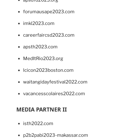
forumausape2023.com
imkl2023.com
careerfaircsd2023.com
apsth2023.com
MedItRio2023.org
lcicon2023boston.com
waitangidayfestival2022.com
vacancesscolaires2022.com
MEDIA PARTNER II
isth2022.com
p2b2pabi2023-makassar.com