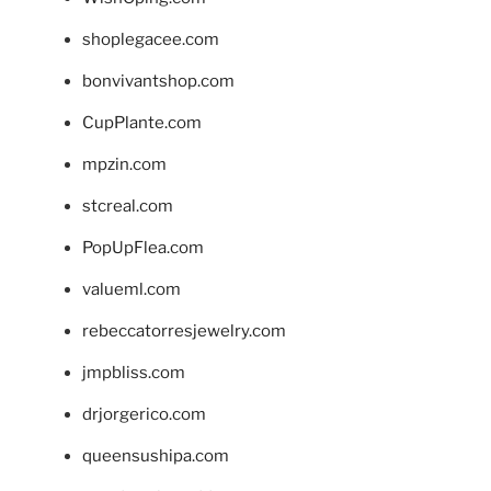
shoplegacee.com
bonvivantshop.com
CupPlante.com
mpzin.com
stcreal.com
PopUpFlea.com
valueml.com
rebeccatorresjewelry.com
jmpbliss.com
drjorgerico.com
queensushipa.com