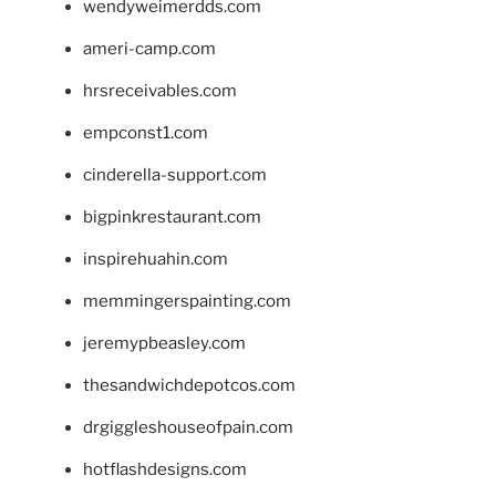
wendyweimerdds.com
ameri-camp.com
hrsreceivables.com
empconst1.com
cinderella-support.com
bigpinkrestaurant.com
inspirehuahin.com
memmingerspainting.com
jeremypbeasley.com
thesandwichdepotcos.com
drgiggleshouseofpain.com
hotflashdesigns.com