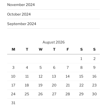
November 2024
October 2024
September 2024
August 2026
M
T
W
T
F
S
S
1
2
3
4
5
6
7
8
9
10
11
12
13
14
15
16
17
18
19
20
21
22
23
24
25
26
27
28
29
30
31