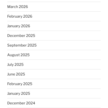
March 2026
February 2026
January 2026
December 2025
September 2025
August 2025
July 2025
June 2025
February 2025
January 2025
December 2024