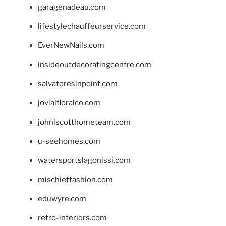
garagenadeau.com
lifestylechauffeurservice.com
EverNewNails.com
insideoutdecoratingcentre.com
salvatoresinpoint.com
jovialfloralco.com
johnlscotthometeam.com
u-seehomes.com
watersportslagonissi.com
mischieffashion.com
eduwyre.com
retro-interiors.com