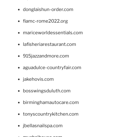
donglaishun-order.com
fiamc-rome2022.org
mariceworldessentials.com
lafisheriarestaurant.com
915jazzandmore.com
aguadulce-countryfair.com
jakehovis.com
bosswingsduluth.com
birminghamautocare.com
tonyscountrykitchen.com
jbellasnailspa.com