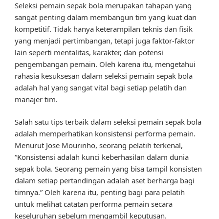
Seleksi pemain sepak bola merupakan tahapan yang
sangat penting dalam membangun tim yang kuat dan
kompetitif. Tidak hanya keterampilan teknis dan fisik
yang menjadi pertimbangan, tetapi juga faktor-faktor
lain seperti mentalitas, karakter, dan potensi
pengembangan pemain. Oleh karena itu, mengetahui
rahasia kesuksesan dalam seleksi pemain sepak bola
adalah hal yang sangat vital bagi setiap pelatih dan
manajer tim.
Salah satu tips terbaik dalam seleksi pemain sepak bola
adalah memperhatikan konsistensi performa pemain.
Menurut Jose Mourinho, seorang pelatih terkenal,
“Konsistensi adalah kunci keberhasilan dalam dunia
sepak bola. Seorang pemain yang bisa tampil konsisten
dalam setiap pertandingan adalah aset berharga bagi
timnya.” Oleh karena itu, penting bagi para pelatih
untuk melihat catatan performa pemain secara
keseluruhan sebelum mengambil keputusan.