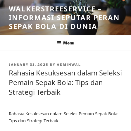
Skip
WALKERSTREESERVICE –
to
INFORMASI SEPUTAR PERAN
content
SEPAK BOLA DI DUNIA
Menu
POSTED
JANUARY 31, 2025
BY
ADMINWAL
ON
Rahasia Kesuksesan dalam Seleksi
Pemain Sepak Bola: Tips dan
Strategi Terbaik
Rahasia Kesuksesan dalam Seleksi Pemain Sepak Bola:
Tips dan Strategi Terbaik