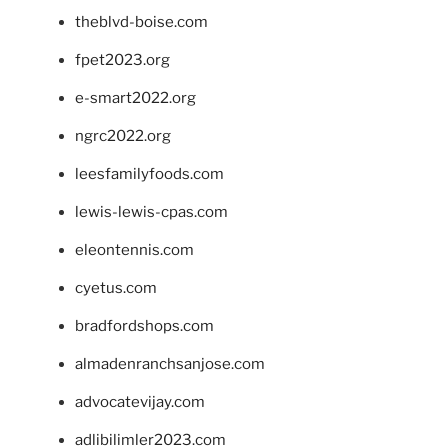
theblvd-boise.com
fpet2023.org
e-smart2022.org
ngrc2022.org
leesfamilyfoods.com
lewis-lewis-cpas.com
eleontennis.com
cyetus.com
bradfordshops.com
almadenranchsanjose.com
advocatevijay.com
adlibilimler2023.com