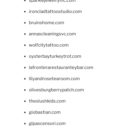
sparklejewelryinc.com
ironcladtattoostudio.com
bruinshome.com
annascleaningsvc.com
wolfcitytattoo.com
oysterbayturkeytrot.com
lafronterarestauranteybar.com
lilyandrosetearoom.com
olivesburgberrypatch.com
theslushkids.com
giobastian.com
glpascensori.com