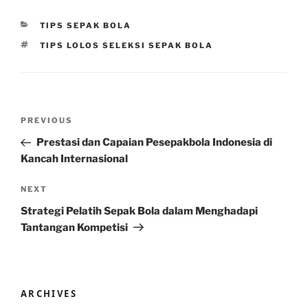
CATEGORIES
TIPS SEPAK BOLA
TAGS
TIPS LOLOS SELEKSI SEPAK BOLA
Post
Previous
PREVIOUS
navigation
Post
Prestasi dan Capaian Pesepakbola Indonesia di
Kancah Internasional
Next
NEXT
Post
Strategi Pelatih Sepak Bola dalam Menghadapi
Tantangan Kompetisi
ARCHIVES