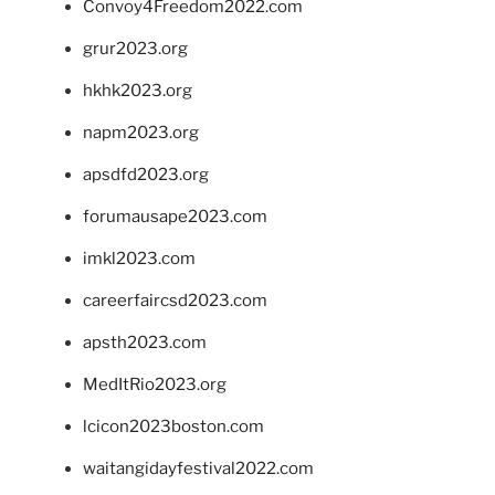
Convoy4Freedom2022.com
grur2023.org
hkhk2023.org
napm2023.org
apsdfd2023.org
forumausape2023.com
imkl2023.com
careerfaircsd2023.com
apsth2023.com
MedItRio2023.org
lcicon2023boston.com
waitangidayfestival2022.com