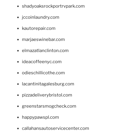
shadyoaksrockportrvpark.com
jccoinlaundry.com
kautorepair.com
marjaeswinebar.com
elmazatlanclinton.com
ideacoffeenyc.com
odieschillicothe.com
lacantinitagalesburg.com
pizzadeliverybristol.com
greenstarsmogcheck.com
happypawspl.com
callahansautoservicecenter.com