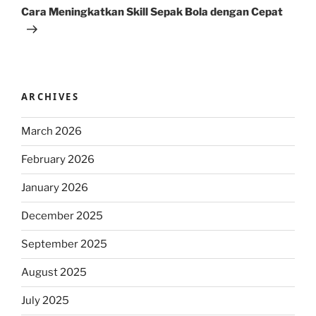
Post
Cara Meningkatkan Skill Sepak Bola dengan Cepat
ARCHIVES
March 2026
February 2026
January 2026
December 2025
September 2025
August 2025
July 2025