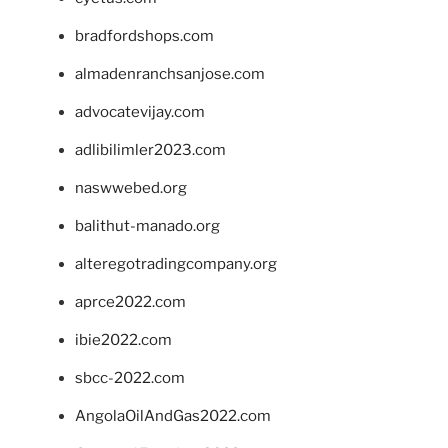
bradfordshops.com
almadenranchsanjose.com
advocatevijay.com
adlibilimler2023.com
naswwebed.org
balithut-manado.org
alteregotradingcompany.org
aprce2022.com
ibie2022.com
sbcc-2022.com
AngolaOilAndGas2022.com