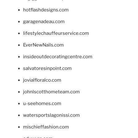
hotflashdesigns.com
garagenadeau.com
lifestylechauffeurservice.com
EverNewNails.com
insideoutdecoratingcentre.com
salvatoresinpoint.com
jovialfloralco.com
johnlscotthometeam.com
u-seehomes.com
watersportslagonissi.com
mischieffashion.com