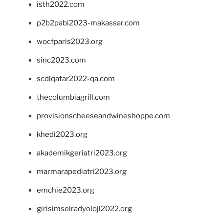
isth2022.com
p2b2pabi2023-makassar.com
wocfparis2023.org
sinc2023.com
scdlqatar2022-qa.com
thecolumbiagrill.com
provisionscheeseandwineshoppe.com
khedi2023.org
akademikgeriatri2023.org
marmarapediatri2023.org
emchie2023.org
girisimselradyoloji2022.org