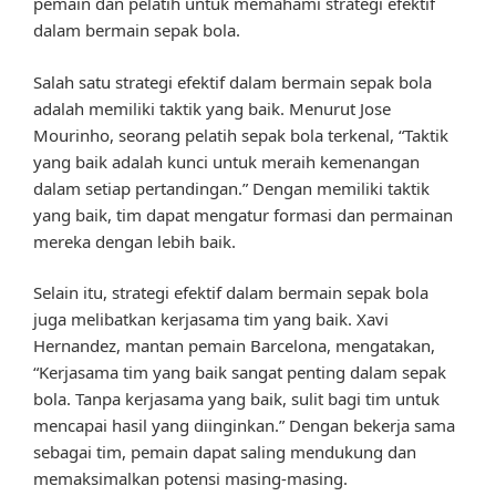
pemain dan pelatih untuk memahami strategi efektif
dalam bermain sepak bola.
Salah satu strategi efektif dalam bermain sepak bola
adalah memiliki taktik yang baik. Menurut Jose
Mourinho, seorang pelatih sepak bola terkenal, “Taktik
yang baik adalah kunci untuk meraih kemenangan
dalam setiap pertandingan.” Dengan memiliki taktik
yang baik, tim dapat mengatur formasi dan permainan
mereka dengan lebih baik.
Selain itu, strategi efektif dalam bermain sepak bola
juga melibatkan kerjasama tim yang baik. Xavi
Hernandez, mantan pemain Barcelona, mengatakan,
“Kerjasama tim yang baik sangat penting dalam sepak
bola. Tanpa kerjasama yang baik, sulit bagi tim untuk
mencapai hasil yang diinginkan.” Dengan bekerja sama
sebagai tim, pemain dapat saling mendukung dan
memaksimalkan potensi masing-masing.