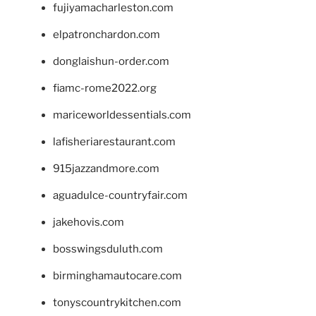
fujiyamacharleston.com
elpatronchardon.com
donglaishun-order.com
fiamc-rome2022.org
mariceworldessentials.com
lafisheriarestaurant.com
915jazzandmore.com
aguadulce-countryfair.com
jakehovis.com
bosswingsduluth.com
birminghamautocare.com
tonyscountrykitchen.com