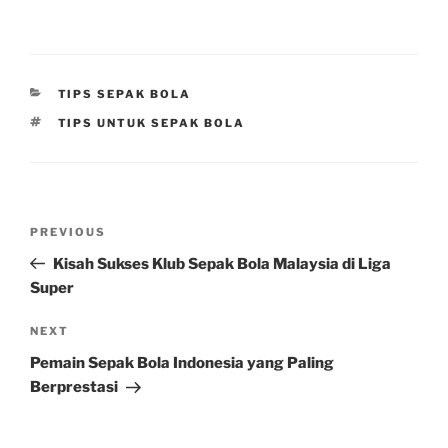
CATEGORIES
TIPS SEPAK BOLA
TAGS
TIPS UNTUK SEPAK BOLA
Post
Previous
PREVIOUS
navigation
Post
Kisah Sukses Klub Sepak Bola Malaysia di Liga
Super
Next
NEXT
Post
Pemain Sepak Bola Indonesia yang Paling
Berprestasi