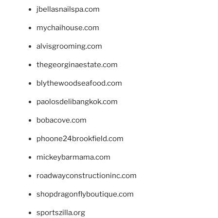
jbellasnailspa.com
mychaihouse.com
alvisgrooming.com
thegeorginaestate.com
blythewoodseafood.com
paolosdelibangkok.com
bobacove.com
phoone24brookfield.com
mickeybarmama.com
roadwayconstructioninc.com
shopdragonflyboutique.com
sportszilla.org