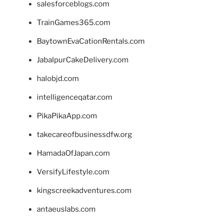
salesforceblogs.com
TrainGames365.com
BaytownEvaCationRentals.com
JabalpurCakeDelivery.com
halobjd.com
intelligenceqatar.com
PikaPikaApp.com
takecareofbusinessdfw.org
HamadaOfJapan.com
VersifyLifestyle.com
kingscreekadventures.com
antaeuslabs.com