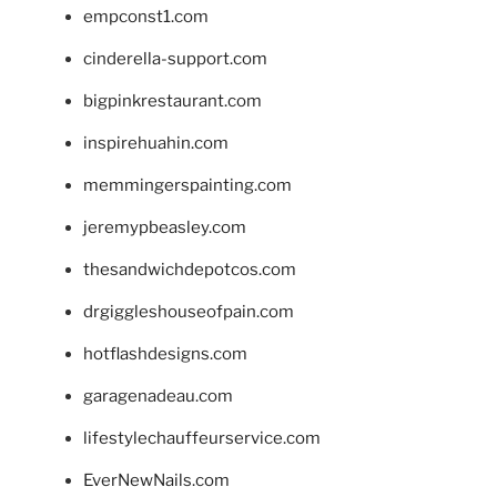
empconst1.com
cinderella-support.com
bigpinkrestaurant.com
inspirehuahin.com
memmingerspainting.com
jeremypbeasley.com
thesandwichdepotcos.com
drgiggleshouseofpain.com
hotflashdesigns.com
garagenadeau.com
lifestylechauffeurservice.com
EverNewNails.com