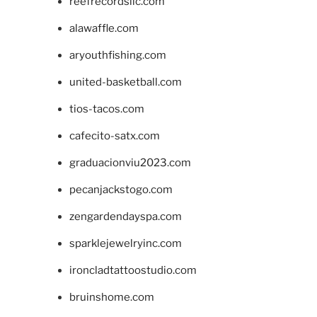
reefrecordsllc.com
alawaffle.com
aryouthfishing.com
united-basketball.com
tios-tacos.com
cafecito-satx.com
graduacionviu2023.com
pecanjackstogo.com
zengardendayspa.com
sparklejewelryinc.com
ironcladtattoostudio.com
bruinshome.com