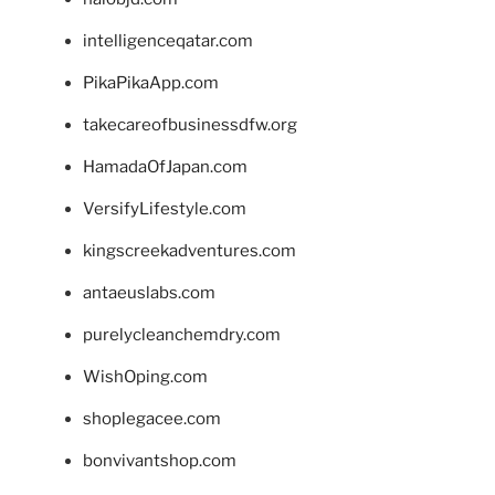
intelligenceqatar.com
PikaPikaApp.com
takecareofbusinessdfw.org
HamadaOfJapan.com
VersifyLifestyle.com
kingscreekadventures.com
antaeuslabs.com
purelycleanchemdry.com
WishOping.com
shoplegacee.com
bonvivantshop.com