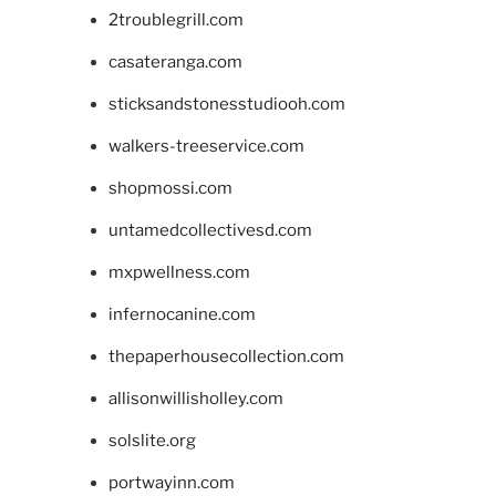
2troublegrill.com
casateranga.com
sticksandstonesstudiooh.com
walkers-treeservice.com
shopmossi.com
untamedcollectivesd.com
mxpwellness.com
infernocanine.com
thepaperhousecollection.com
allisonwillisholley.com
solslite.org
portwayinn.com