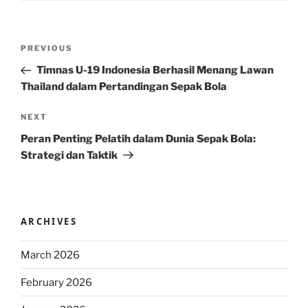
Post
Previous
PREVIOUS
navigation
Post
Timnas U-19 Indonesia Berhasil Menang Lawan
Thailand dalam Pertandingan Sepak Bola
Next
NEXT
Post
Peran Penting Pelatih dalam Dunia Sepak Bola:
Strategi dan Taktik
ARCHIVES
March 2026
February 2026