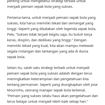
penting untuk mengetahui strategi terbaik untuk
menjadi pemain sepak bola yang sukses.
Pertama-tama, untuk menjadi pemain sepak bola yang
sukses, kita harus memiliki tekad dan semangat yang
tinggi. Seperti yang dikatakan oleh legenda sepak bola,
Pele, “Sukses tidak terjadi begitu saja, itu butuh kerja
keras, disiplin, dan dedikasi yang tinggi.” Dengan
memiliki tekad yang kuat, kita akan mampu melewati
segala rintangan dan tantangan yang ada di dunia
sepak bola.
Selain itu, salah satu strategi terbaik untuk menjadi
pemain sepak bola yang sukses adalah dengan terus
meningkatkan keterampilan dan pengetahuan kita
tentang permainan. Seperti yang diungkapkan oleh Jose
Mourinho, seorang manajer sepak bola terkenal,
“Pemain yang sukses selalu haus akan pengetahuan dan
terus belajar untuk menjadi lebih baik setiap hari.”