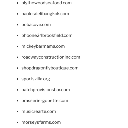
blythewoodseafood.com
paolosdelibangkok.com
bobacove.com
phoone24brookfield.com
mickeybarmama.com
roadwayconstructioninc.com
shopdragonflyboutique.com
sportszilla.org
batchprovisionsbar.com
brasserie-gobette.com
musicrearte.com
morseysfarms.com