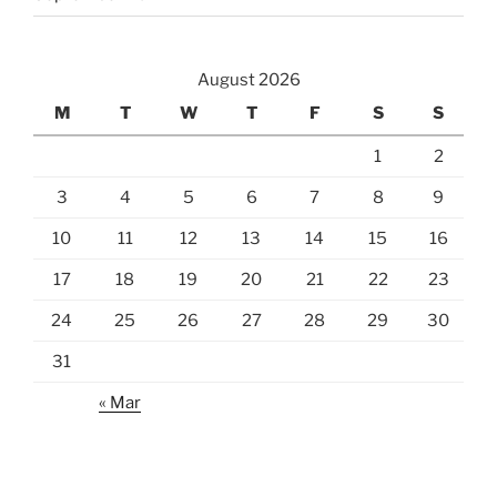
August 2026
M
T
W
T
F
S
S
1
2
3
4
5
6
7
8
9
10
11
12
13
14
15
16
17
18
19
20
21
22
23
24
25
26
27
28
29
30
31
« Mar