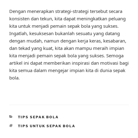
Dengan menerapkan strategi-strategi tersebut secara
konsisten dan tekun, kita dapat meningkatkan peluang
kita untuk menjadi pemain sepak bola yang sukses.
Ingatlah, kesuksesan bukanlah sesuatu yang datang
dengan mudah, namun dengan kerja keras, kesabaran,
dan tekad yang kuat, kita akan mampu meraih impian
kita menjadi pemain sepak bola yang sukses. Semoga
artikel ini dapat memberikan inspirasi dan motivasi bagi
kita semua dalam mengejar impian kita di dunia sepak
bola.
CATEGORIES
TIPS SEPAK BOLA
TAGS
TIPS UNTUK SEPAK BOLA