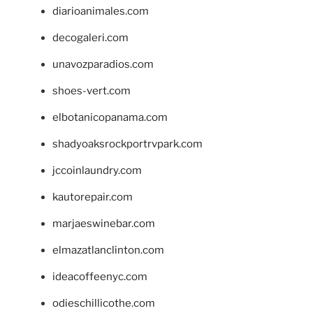
diarioanimales.com
decogaleri.com
unavozparadios.com
shoes-vert.com
elbotanicopanama.com
shadyoaksrockportrvpark.com
jccoinlaundry.com
kautorepair.com
marjaeswinebar.com
elmazatlanclinton.com
ideacoffeenyc.com
odieschillicothe.com