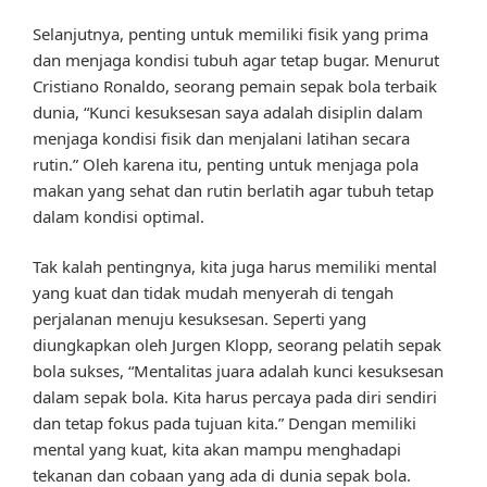
Selanjutnya, penting untuk memiliki fisik yang prima
dan menjaga kondisi tubuh agar tetap bugar. Menurut
Cristiano Ronaldo, seorang pemain sepak bola terbaik
dunia, “Kunci kesuksesan saya adalah disiplin dalam
menjaga kondisi fisik dan menjalani latihan secara
rutin.” Oleh karena itu, penting untuk menjaga pola
makan yang sehat dan rutin berlatih agar tubuh tetap
dalam kondisi optimal.
Tak kalah pentingnya, kita juga harus memiliki mental
yang kuat dan tidak mudah menyerah di tengah
perjalanan menuju kesuksesan. Seperti yang
diungkapkan oleh Jurgen Klopp, seorang pelatih sepak
bola sukses, “Mentalitas juara adalah kunci kesuksesan
dalam sepak bola. Kita harus percaya pada diri sendiri
dan tetap fokus pada tujuan kita.” Dengan memiliki
mental yang kuat, kita akan mampu menghadapi
tekanan dan cobaan yang ada di dunia sepak bola.