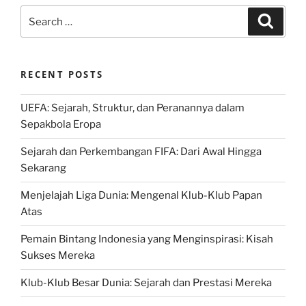
Search
Search
for:
RECENT POSTS
UEFA: Sejarah, Struktur, dan Peranannya dalam
Sepakbola Eropa
Sejarah dan Perkembangan FIFA: Dari Awal Hingga
Sekarang
Menjelajah Liga Dunia: Mengenal Klub-Klub Papan
Atas
Pemain Bintang Indonesia yang Menginspirasi: Kisah
Sukses Mereka
Klub-Klub Besar Dunia: Sejarah dan Prestasi Mereka