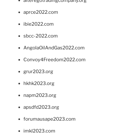
alteregotradingcompany.org
aprce2022.com
ibie2022.com
sbcc-2022.com
AngolaOilAndGas2022.com
Convoy4Freedom2022.com
grur2023.org
hkhk2023.org
napm2023.org
apsdfd2023.org
forumausape2023.com
imkl2023.com