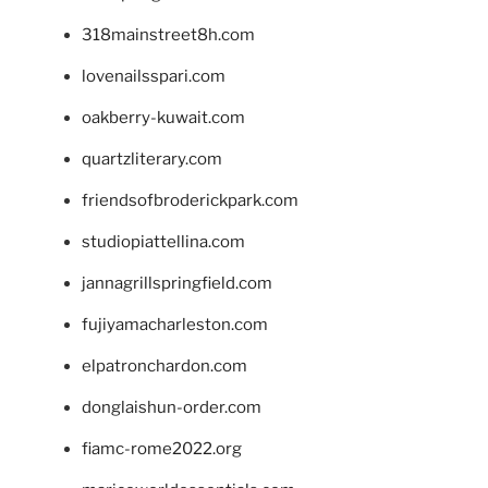
318mainstreet8h.com
lovenailsspari.com
oakberry-kuwait.com
quartzliterary.com
friendsofbroderickpark.com
studiopiattellina.com
jannagrillspringfield.com
fujiyamacharleston.com
elpatronchardon.com
donglaishun-order.com
fiamc-rome2022.org