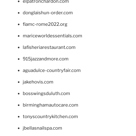
elpatronchardon.com
donglaishun-order.com
fiamc-rome2022.org
mariceworldessentials.com
lafisheriarestaurant.com
915jazzandmore.com
aguadulce-countryfair.com
jakehovis.com
bosswingsduluth.com
birminghamautocare.com
tonyscountrykitchen.com
jbellasnailspa.com