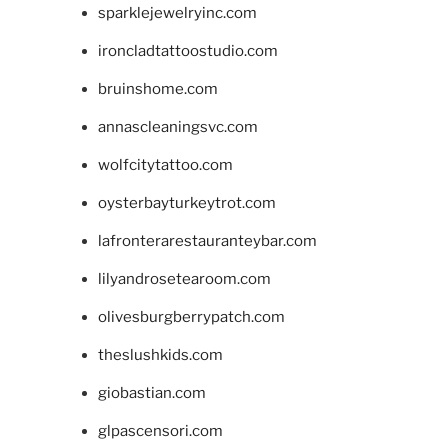
sparklejewelryinc.com
ironcladtattoostudio.com
bruinshome.com
annascleaningsvc.com
wolfcitytattoo.com
oysterbayturkeytrot.com
lafronterarestauranteybar.com
lilyandrosetearoom.com
olivesburgberrypatch.com
theslushkids.com
giobastian.com
glpascensori.com