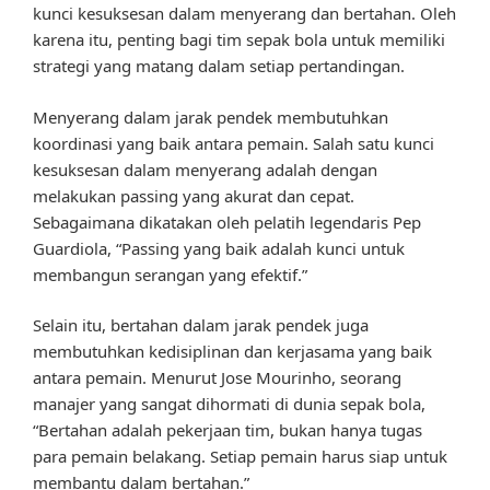
kunci kesuksesan dalam menyerang dan bertahan. Oleh
karena itu, penting bagi tim sepak bola untuk memiliki
strategi yang matang dalam setiap pertandingan.
Menyerang dalam jarak pendek membutuhkan
koordinasi yang baik antara pemain. Salah satu kunci
kesuksesan dalam menyerang adalah dengan
melakukan passing yang akurat dan cepat.
Sebagaimana dikatakan oleh pelatih legendaris Pep
Guardiola, “Passing yang baik adalah kunci untuk
membangun serangan yang efektif.”
Selain itu, bertahan dalam jarak pendek juga
membutuhkan kedisiplinan dan kerjasama yang baik
antara pemain. Menurut Jose Mourinho, seorang
manajer yang sangat dihormati di dunia sepak bola,
“Bertahan adalah pekerjaan tim, bukan hanya tugas
para pemain belakang. Setiap pemain harus siap untuk
membantu dalam bertahan.”