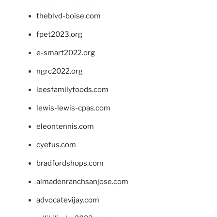
theblvd-boise.com
fpet2023.org
e-smart2022.org
ngrc2022.org
leesfamilyfoods.com
lewis-lewis-cpas.com
eleontennis.com
cyetus.com
bradfordshops.com
almadenranchsanjose.com
advocatevijay.com