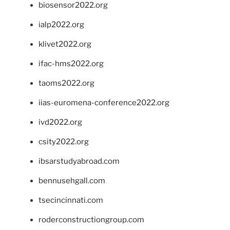
biosensor2022.org
ialp2022.org
klivet2022.org
ifac-hms2022.org
taoms2022.org
iias-euromena-conference2022.org
ivd2022.org
csity2022.org
ibsarstudyabroad.com
bennusehgall.com
tsecincinnati.com
roderconstructiongroup.com