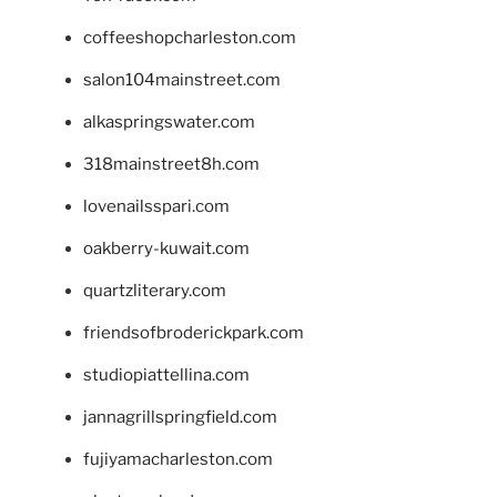
coffeeshopcharleston.com
salon104mainstreet.com
alkaspringswater.com
318mainstreet8h.com
lovenailsspari.com
oakberry-kuwait.com
quartzliterary.com
friendsofbroderickpark.com
studiopiattellina.com
jannagrillspringfield.com
fujiyamacharleston.com