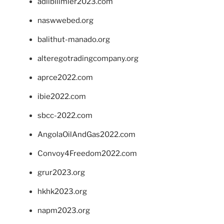
adlibilimler2023.com
naswwebed.org
balithut-manado.org
alteregotradingcompany.org
aprce2022.com
ibie2022.com
sbcc-2022.com
AngolaOilAndGas2022.com
Convoy4Freedom2022.com
grur2023.org
hkhk2023.org
napm2023.org