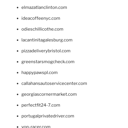
elmazatlanclinton.com
ideacoffeenyc.com
odieschillicothe.com
lacantinitagalesburg.com
pizzadeliverybristol.com
greenstarsmogcheck.com
happypawspl.com
callahansautoservicecenter.com
georgiascornermarket.com
perfectfit24-7.com
portugalprivatedriver.com
von-racer.com