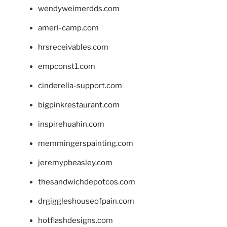
wendyweimerdds.com
ameri-camp.com
hrsreceivables.com
empconst1.com
cinderella-support.com
bigpinkrestaurant.com
inspirehuahin.com
memmingerspainting.com
jeremypbeasley.com
thesandwichdepotcos.com
drgiggleshouseofpain.com
hotflashdesigns.com