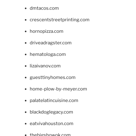
dmtacos.com
crescentstreetprinting.com
hornopizza.com
driveadragster.com
hematologa.com
lizaivanov.com
guesttinyhomes.com
home-plow-by-meyer.com
palatelatincuisine.com
blackdoglegacy.com
eatvivahouston.com
thebigshowok.com