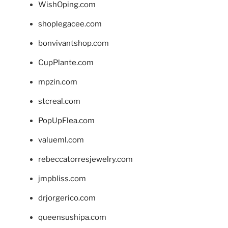
WishOping.com
shoplegacee.com
bonvivantshop.com
CupPlante.com
mpzin.com
stcreal.com
PopUpFlea.com
valueml.com
rebeccatorresjewelry.com
jmpbliss.com
drjorgerico.com
queensushipa.com