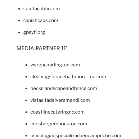
soultacohtx.com
capishcaps.com
gpsyfl.org
MEDIA PARTNER III
vwrepairarlington.com
cleaningservicebaltimore-md.com
beckslandscapeandfence.com
vistaaltadelveramendi.com
coastlinecateringnc.com
cuesburgershouston.com
psicologiaespecializadaencampeche.com