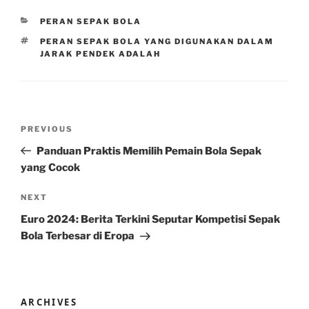
CATEGORIES
PERAN SEPAK BOLA
TAGS
PERAN SEPAK BOLA YANG DIGUNAKAN DALAM
JARAK PENDEK ADALAH
Post
Previous
PREVIOUS
navigation
Post
Panduan Praktis Memilih Pemain Bola Sepak
yang Cocok
Next
NEXT
Post
Euro 2024: Berita Terkini Seputar Kompetisi Sepak
Bola Terbesar di Eropa
ARCHIVES