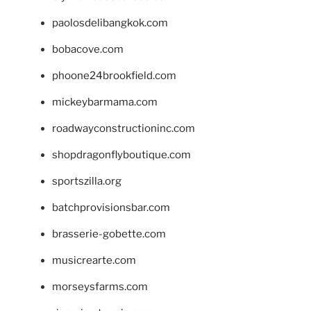
paolosdelibangkok.com
bobacove.com
phoone24brookfield.com
mickeybarmama.com
roadwayconstructioninc.com
shopdragonflyboutique.com
sportszilla.org
batchprovisionsbar.com
brasserie-gobette.com
musicrearte.com
morseysfarms.com