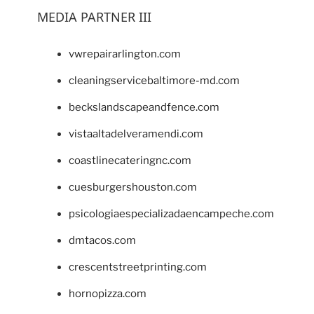
MEDIA PARTNER III
vwrepairarlington.com
cleaningservicebaltimore-md.com
beckslandscapeandfence.com
vistaaltadelveramendi.com
coastlinecateringnc.com
cuesburgershouston.com
psicologiaespecializadaencampeche.com
dmtacos.com
crescentstreetprinting.com
hornopizza.com