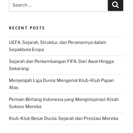
Search
Search
for:
RECENT POSTS
UEFA: Sejarah, Struktur, dan Peranannya dalam
Sepakbola Eropa
Sejarah dan Perkembangan FIFA: Dari Awal Hingga
Sekarang
Menjelajah Liga Dunia: Mengenal Klub-Klub Papan
Atas
Pemain Bintang Indonesia yang Menginspirasi: Kisah
Sukses Mereka
Klub-Klub Besar Dunia: Sejarah dan Prestasi Mereka