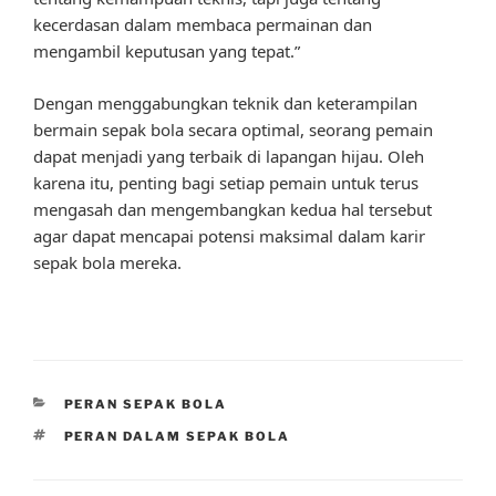
kecerdasan dalam membaca permainan dan
mengambil keputusan yang tepat.”
Dengan menggabungkan teknik dan keterampilan
bermain sepak bola secara optimal, seorang pemain
dapat menjadi yang terbaik di lapangan hijau. Oleh
karena itu, penting bagi setiap pemain untuk terus
mengasah dan mengembangkan kedua hal tersebut
agar dapat mencapai potensi maksimal dalam karir
sepak bola mereka.
CATEGORIES
PERAN SEPAK BOLA
TAGS
PERAN DALAM SEPAK BOLA