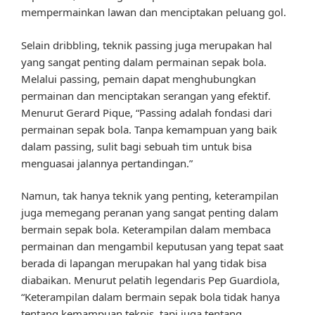
mempermainkan lawan dan menciptakan peluang gol.
Selain dribbling, teknik passing juga merupakan hal
yang sangat penting dalam permainan sepak bola.
Melalui passing, pemain dapat menghubungkan
permainan dan menciptakan serangan yang efektif.
Menurut Gerard Pique, “Passing adalah fondasi dari
permainan sepak bola. Tanpa kemampuan yang baik
dalam passing, sulit bagi sebuah tim untuk bisa
menguasai jalannya pertandingan.”
Namun, tak hanya teknik yang penting, keterampilan
juga memegang peranan yang sangat penting dalam
bermain sepak bola. Keterampilan dalam membaca
permainan dan mengambil keputusan yang tepat saat
berada di lapangan merupakan hal yang tidak bisa
diabaikan. Menurut pelatih legendaris Pep Guardiola,
“Keterampilan dalam bermain sepak bola tidak hanya
tentang kemampuan teknis, tapi juga tentang