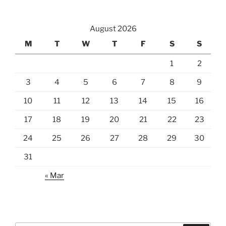
August 2026
M
T
W
T
F
S
S
1
2
3
4
5
6
7
8
9
10
11
12
13
14
15
16
17
18
19
20
21
22
23
24
25
26
27
28
29
30
31
« Mar