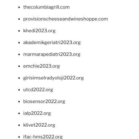
thecolumbiagrill.com
provisionscheeseandwineshoppe.com
khedi2023.org
akademikgeriatri2023.org
marmarapediatri2023.org
emchie2023.org
girisimselradyoloji2022.org
utcd2022.org
biosensor2022.org
ialp2022.org
klivet2022.org
ifac-hms2022.org