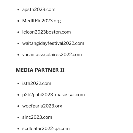
apsth2023.com
MedItRio2023.org
lcicon2023boston.com
waitangidayfestival2022.com
vacancesscolaires2022.com
MEDIA PARTNER II
isth2022.com
p2b2pabi2023-makassar.com
wocfparis2023.org
sinc2023.com
scdlqatar2022-qa.com