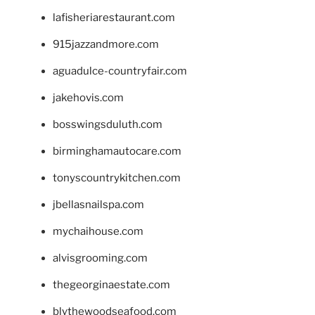
lafisheriarestaurant.com
915jazzandmore.com
aguadulce-countryfair.com
jakehovis.com
bosswingsduluth.com
birminghamautocare.com
tonyscountrykitchen.com
jbellasnailspa.com
mychaihouse.com
alvisgrooming.com
thegeorginaestate.com
blythewoodseafood.com