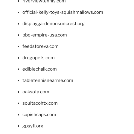
riverviewtennis.com
official-kelly-toys-squishmallows.com
displaygardenonsuncrest.org
bbq-empire-usa.com
feedstoreva.com
drogopets.com
ediblechalk.com
tabletennisnearme.com
oaksofa.com
soultacohtx.com
capishcaps.com
gpsyfl.org