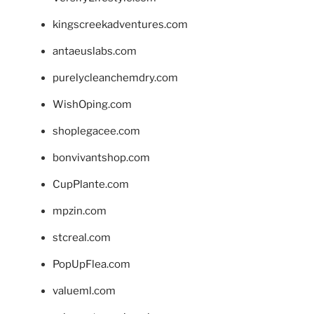
kingscreekadventures.com
antaeuslabs.com
purelycleanchemdry.com
WishOping.com
shoplegacee.com
bonvivantshop.com
CupPlante.com
mpzin.com
stcreal.com
PopUpFlea.com
valueml.com