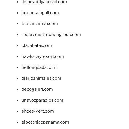
ibsarstudyabroad.com
bennusehgall.com
tsecincinnati.com
roderconstructiongroup.com
plazabatai.com
hawkscayresort.com
hellonquads.com
diarioanimales.com
decogaleri.com
unavozparadios.com
shoes-vert.com
elbotanicopanama.com