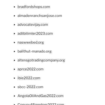
bradfordshops.com
almadenranchsanjose.com
advocatevijay.com
adlibilimler2023.com
naswwebed.org
balithut-manado.org
alteregotradingcompany.org
aprce2022.com
ibie2022.com
sbcc-2022.com
AngolaOilAndGas2022.com
Convoy4Freedom2022.com