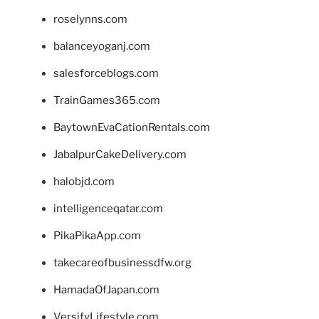
roselynns.com
balanceyoganj.com
salesforceblogs.com
TrainGames365.com
BaytownEvaCationRentals.com
JabalpurCakeDelivery.com
halobjd.com
intelligenceqatar.com
PikaPikaApp.com
takecareofbusinessdfw.org
HamadaOfJapan.com
VersifyLifestyle.com