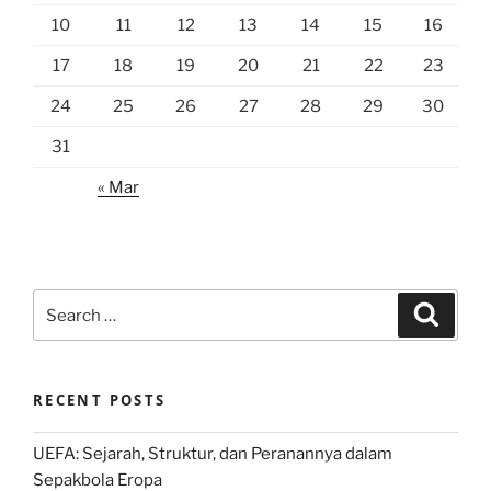
10
11
12
13
14
15
16
17
18
19
20
21
22
23
24
25
26
27
28
29
30
31
« Mar
Search
Search
for:
RECENT POSTS
UEFA: Sejarah, Struktur, dan Peranannya dalam
Sepakbola Eropa