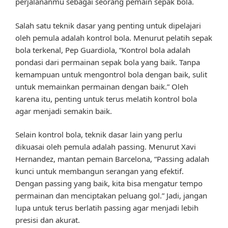
perjalananmu sebagai seorang pemain sepak bola.
Salah satu teknik dasar yang penting untuk dipelajari
oleh pemula adalah kontrol bola. Menurut pelatih sepak
bola terkenal, Pep Guardiola, “Kontrol bola adalah
pondasi dari permainan sepak bola yang baik. Tanpa
kemampuan untuk mengontrol bola dengan baik, sulit
untuk memainkan permainan dengan baik.” Oleh
karena itu, penting untuk terus melatih kontrol bola
agar menjadi semakin baik.
Selain kontrol bola, teknik dasar lain yang perlu
dikuasai oleh pemula adalah passing. Menurut Xavi
Hernandez, mantan pemain Barcelona, “Passing adalah
kunci untuk membangun serangan yang efektif.
Dengan passing yang baik, kita bisa mengatur tempo
permainan dan menciptakan peluang gol.” Jadi, jangan
lupa untuk terus berlatih passing agar menjadi lebih
presisi dan akurat.