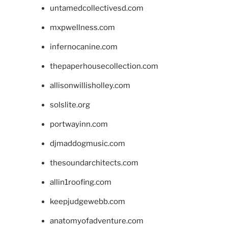
untamedcollectivesd.com
mxpwellness.com
infernocanine.com
thepaperhousecollection.com
allisonwillisholley.com
solslite.org
portwayinn.com
djmaddogmusic.com
thesoundarchitects.com
allin1roofing.com
keepjudgewebb.com
anatomyofadventure.com