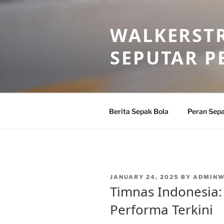
Skip
to
WALKERSTR
content
SEPUTAR P
Berita Sepak Bola
Peran Sepa
POSTED
JANUARY 24, 2025
BY
ADMIN
ON
Timnas Indonesia
Performa Terkini