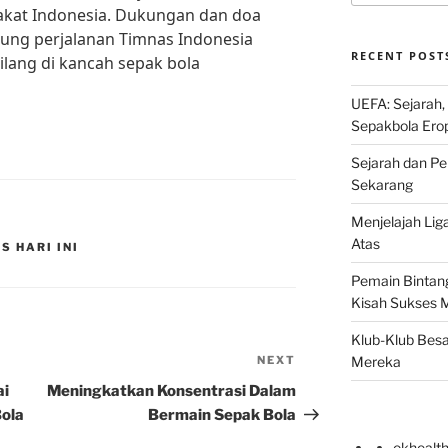
akat Indonesia. Dukungan dan doa
ung perjalanan Timnas Indonesia
RECENT POST
lang di kancah sepak bola
UEFA: Sejarah,
Sepakbola Ero
Sejarah dan Pe
Sekarang
Menjelajah Lig
Atas
S HARI INI
Pemain Bintang
Kisah Sukses 
Klub-Klub Besa
NEXT
Next
Mereka
Post
ai
Meningkatkan Konsentrasi Dalam
Bola
Bermain Sepak Bola
okhealt