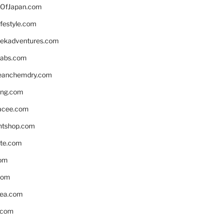
OfJapan.com
ifestyle.com
eekadventures.com
labs.com
leanchemdry.com
ing.com
acee.com
ntshop.com
te.com
om
com
ea.com
.com