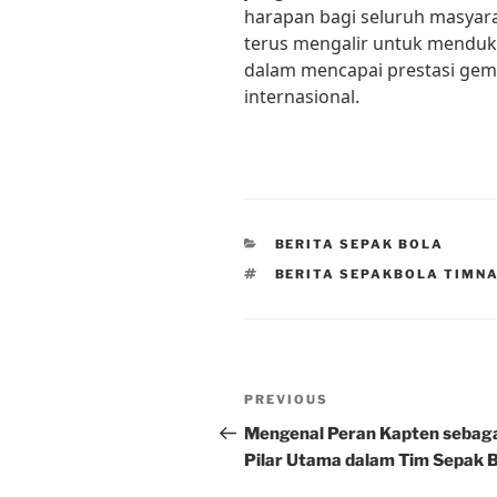
harapan bagi seluruh masyar
terus mengalir untuk menduk
dalam mencapai prestasi gemi
internasional.
CATEGORIES
BERITA SEPAK BOLA
TAGS
BERITA SEPAKBOLA TIMNA
Post
Previous
PREVIOUS
navigation
Post
Mengenal Peran Kapten sebag
Pilar Utama dalam Tim Sepak 