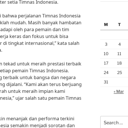
ter setia Timnas Indonesia.
i bahwa perjalanan Timnas Indonesia
aklah mudah. Masih banyak hambatan
M
T
adapi oleh para pemain dan tim
kerja keras dan fokus untuk bisa
di tingkat internasional,” kata salah
3
4
.
10
11
17
18
 tekad untuk meraih prestasi terbaik
setiap pemain Timnas Indonesia.
24
25
 terbaik untuk bangsa dan negara
31
g dijalani. “Kami akan terus berjuang
rah untuk meraih impian kami
« Mar
esia,” ujar salah satu pemain Timnas
n menanjak dan performa terkini
Search
esia semakin menjadi sorotan dan
for: