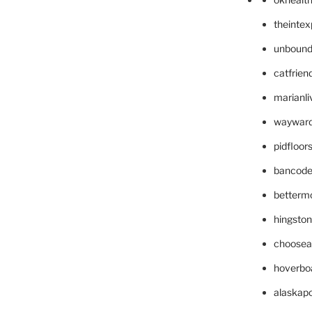
theinte
unbound
catfrien
marianli
wayward
pidfloo
bancode
betterm
hingsto
choosea
hoverbo
alaskapo