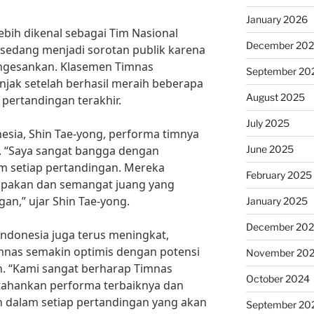
January 2026
ebih dikenal sebagai Tim Nasional
December 20
i sedang menjadi sorotan publik karena
ngesankan. Klasemen Timnas
September 20
jak setelah berhasil meraih beberapa
August 2025
ertandingan terakhir.
July 2025
esia, Shin Tae-yong, performa timnya
June 2025
. “Saya sangat bangga dengan
m setiap pertandingan. Mereka
February 2025
pakan dan semangat juang yang
an,” ujar Shin Tae-yong.
January 2025
December 20
ndonesia juga terus meningkat,
nas semakin optimis dengan potensi
November 20
in. “Kami sangat berharap Timnas
October 2024
tahankan performa terbaiknya dan
 dalam setiap pertandingan yang akan
September 20