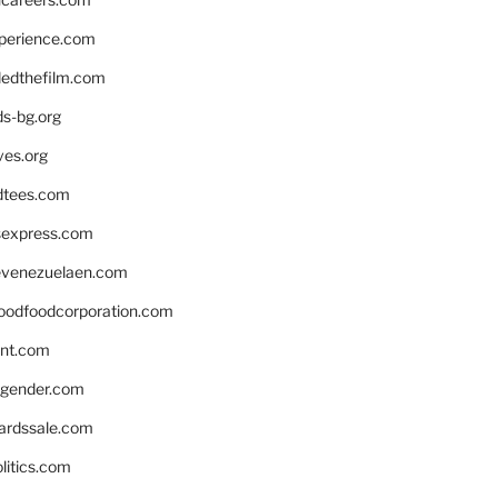
xperience.com
edthefilm.com
ds-bg.org
ves.org
tees.com
rsexpress.com
venezuelaen.com
oodfoodcorporation.com
nnt.com
gender.com
ardssale.com
litics.com