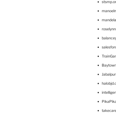
stsmp.o
manoel
mandelae
roselyn
balance
salesfo
TrainG
Baytown
Jabalpu
halobjd
intellig
PikaPik
takecar