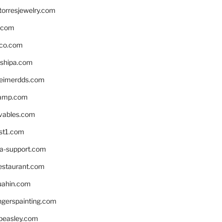
torresjewelry.com
s.com
ico.com
shipa.com
eimerdds.com
camp.com
ivables.com
st1.com
la-support.com
estaurant.com
uahin.com
erspainting.com
beasley.com