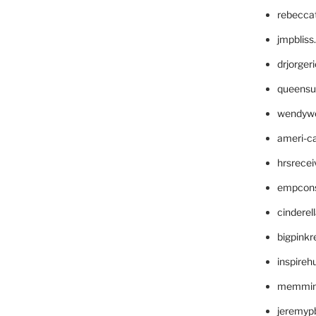
rebecca
jmpblis
drjorger
queensu
wendyw
ameri-
hrsrece
empcon
cinderel
bigpinkr
inspireh
memming
jeremyp