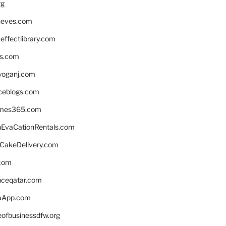
rg
neves.com
ffectlibrary.com
ns.com
yoganj.com
rceblogs.com
ames365.com
EvaCationRentals.com
rCakeDelivery.com
.com
enceqatar.com
aApp.com
eofbusinessdfw.org