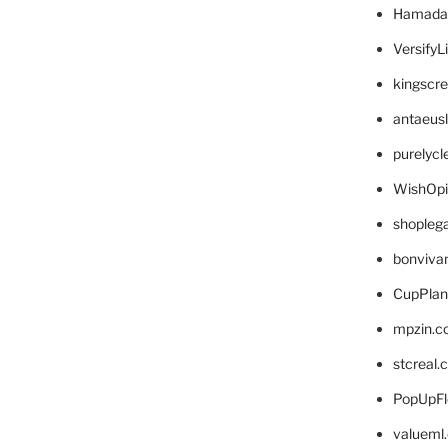
Hamada
VersifyL
kingscr
antaeus
purelyc
WishOp
shopleg
bonviva
CupPlan
mpzin.c
stcreal.
PopUpFl
valueml