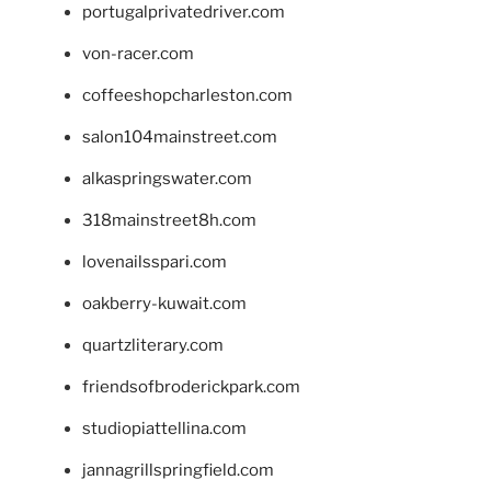
portugalprivatedriver.com
von-racer.com
coffeeshopcharleston.com
salon104mainstreet.com
alkaspringswater.com
318mainstreet8h.com
lovenailsspari.com
oakberry-kuwait.com
quartzliterary.com
friendsofbroderickpark.com
studiopiattellina.com
jannagrillspringfield.com