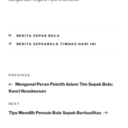
CATEGORIES
BERITA SEPAK BOLA
TAGS
BERITA SEPAKBOLA TIMNAS HARI INI
Post
Previous
PREVIOUS
navigation
Post
Mengenal Peran Pelatih dalam Tim Sepak Bola:
Kunci Kesuksesan
Next
NEXT
Post
Tips Memilih Pemain Bola Sepak Berkualitas