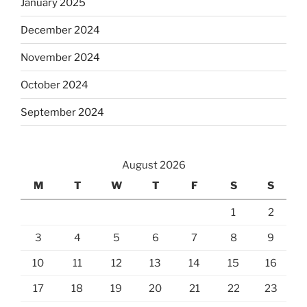
January 2025
December 2024
November 2024
October 2024
September 2024
August 2026
M
T
W
T
F
S
S
1
2
3
4
5
6
7
8
9
10
11
12
13
14
15
16
17
18
19
20
21
22
23