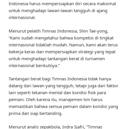
Indonesia harus mempersiapkan diri secara maksimal
untuk menghadapi lawan-lawan tangguh di ajang
internasional.
Menurut pelatih Timnas Indonesia, Shin Tae-yong,
“Kami sudah mengetahui bahwa kompetisi di tingkat
internasional tidaklah mudah. Namun, kami akan terus
bekerja keras dan mempersiapkan strategi yang tepat
untuk menghadapi tantangan berat di turnamen
internasional berikutnya.”
Tantangan berat bagi Timnas Indonesia tidak hanya
datang dari lawan yang tangguh, tetapi juga dari faktor
lain seperti tekanan mental dan kondisi fisik para
pemain. Oleh karena itu, manajemen tim harus
memastikan bahwa semua pemain dalam kondisi yang
prima dan siap bertanding.
Menurut analis sepakbola, Indra Sjafri, “Timnas