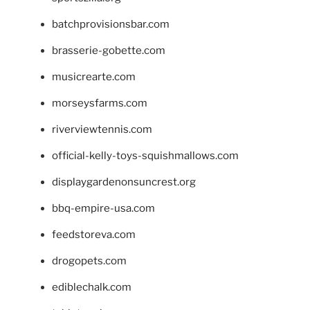
batchprovisionsbar.com
brasserie-gobette.com
musicrearte.com
morseysfarms.com
riverviewtennis.com
official-kelly-toys-squishmallows.com
displaygardenonsuncrest.org
bbq-empire-usa.com
feedstoreva.com
drogopets.com
ediblechalk.com