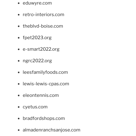
eduwyre.com
retro-interiors.com
theblvd-boise.com
fpet2023.org
e-smart2022.org
ngrc2022.org
leesfamilyfoods.com
lewis-lewis-cpas.com
eleontennis.com
cyetus.com
bradfordshops.com
almadenranchsanjose.com