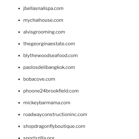
jbellasnailspa.com
mychaihouse.com
alvisgrooming.com
thegeorginaestate.com
blythewoodseafood.com
paolosdelibangkok.com
bobacove.com
phoone24brookfield.com
mickeybarmama.com
roadwayconstructioninc.com
shopdragonflyboutique.com
sportszilla.org