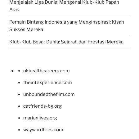
Menjelajah Liga Dunia: Mengenal Klub-Klub Papan
Atas
Pemain Bintang Indonesia yang Menginspirasi: Kisah
Sukses Mereka
Klub-Klub Besar Dunia: Sejarah dan Prestasi Mereka
okhealthcareers.com
theintexperience.com
unboundedthefilm.com
catfriends-bg.org
marianlives.org
waywardtees.com