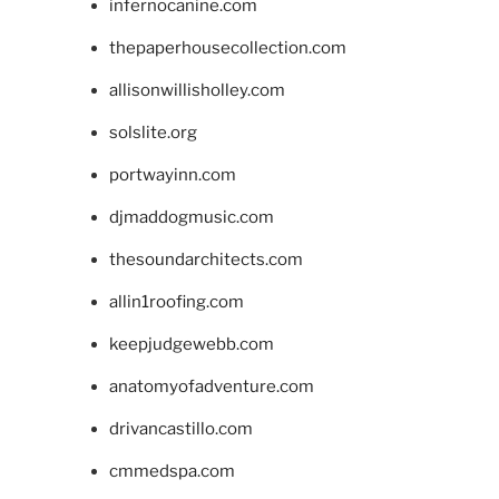
infernocanine.com
thepaperhousecollection.com
allisonwillisholley.com
solslite.org
portwayinn.com
djmaddogmusic.com
thesoundarchitects.com
allin1roofing.com
keepjudgewebb.com
anatomyofadventure.com
drivancastillo.com
cmmedspa.com