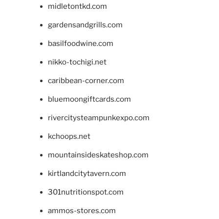
midletontkd.com
gardensandgrills.com
basilfoodwine.com
nikko-tochigi.net
caribbean-corner.com
bluemoongiftcards.com
rivercitysteampunkexpo.com
kchoops.net
mountainsideskateshop.com
kirtlandcitytavern.com
301nutritionspot.com
ammos-stores.com