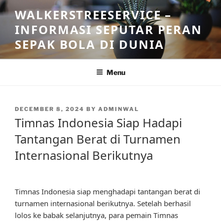
Skip
WALKERSTREESERVICE –
to
INFORMASI SEPUTAR PERAN
content
SEPAK BOLA DI DUNIA
Menu
POSTED
DECEMBER 8, 2024
BY
ADMINWAL
ON
Timnas Indonesia Siap Hadapi
Tantangan Berat di Turnamen
Internasional Berikutnya
Timnas Indonesia siap menghadapi tantangan berat di
turnamen internasional berikutnya. Setelah berhasil
lolos ke babak selanjutnya, para pemain Timnas