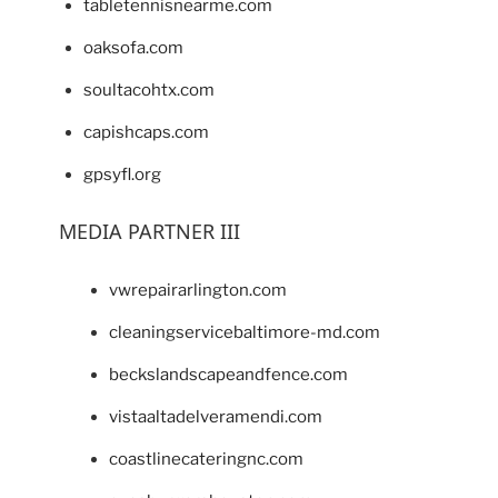
tabletennisnearme.com
oaksofa.com
soultacohtx.com
capishcaps.com
gpsyfl.org
MEDIA PARTNER III
vwrepairarlington.com
cleaningservicebaltimore-md.com
beckslandscapeandfence.com
vistaaltadelveramendi.com
coastlinecateringnc.com