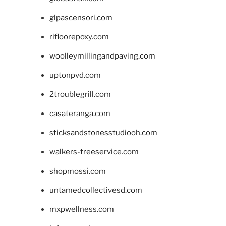
glpascensori.com
rifloorepoxy.com
woolleymillingandpaving.com
uptonpvd.com
2troublegrill.com
casateranga.com
sticksandstonesstudiooh.com
walkers-treeservice.com
shopmossi.com
untamedcollectivesd.com
mxpwellness.com