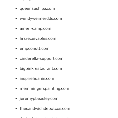
queensushipa.com
wendyweimerdds.com
ameri-camp.com
hrsreceivables.com
empconst1.com
cinderella-support.com
bigpinkrestaurant.com
inspirehuahin.com
memmingerspainting.com
jeremypbeasley.com
thesandwichdepotcos.com