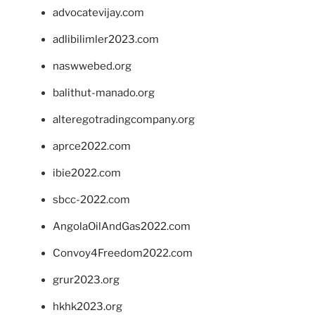
advocatevijay.com
adlibilimler2023.com
naswwebed.org
balithut-manado.org
alteregotradingcompany.org
aprce2022.com
ibie2022.com
sbcc-2022.com
AngolaOilAndGas2022.com
Convoy4Freedom2022.com
grur2023.org
hkhk2023.org